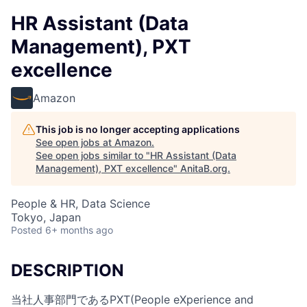
HR Assistant (Data
Management), PXT
excellence
Amazon
This job is no longer accepting applications
See open jobs at
Amazon
.
See open jobs similar to "
HR Assistant (Data
Management), PXT excellence
"
AnitaB.org
.
People & HR, Data Science
Tokyo, Japan
Posted
6+ months ago
DESCRIPTION
当社人事部門であるPXT(People eXperience and