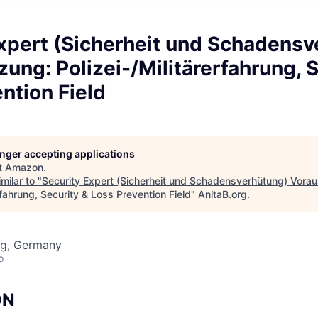
Expert (Sicherheit und Schadens
ung: Polizei-/Militärerfahrung, S
ntion Field
longer accepting applications
t
Amazon
.
milar to "
Security Expert (Sicherheit und Schadensverhütung) Vora
erfahrung, Security & Loss Prevention Field
"
AnitaB.org
.
g, Germany
o
ON