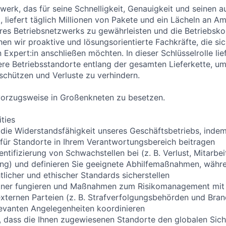
werk, das für seine Schnelligkeit, Genauigkeit und seinen
t, liefert täglich Millionen von Pakete und ein Lächeln an
eres Betriebsnetzwerks zu gewährleisten und die Betriebskon
hen wir proaktive und lösungsorientierte Fachkräfte, die s
 Expert:in anschließen möchten. In dieser Schlüsselrolle lie
sere Betriebsstandorte entlang der gesamten Lieferkette, u
schützen und Verluste zu verhindern.
 vorzugsweise in Großenkneten zu besetzen.
ities
 die Widerstandsfähigkeit unseres Geschäftsbetriebs, indem 
für Standorte in Ihrem Verantwortungsbereich beitragen
entifizierung von Schwachstellen bei (z. B. Verlust, Mitarbe
g) und definieren Sie geeignete Abhilfemaßnahmen, währen
tlicher und ethischer Standards sicherstellen
tner fungieren und Maßnahmen zum Risikomanagement mit
ternen Parteien (z. B. Strafverfolgungsbehörden und Bra
elevanten Angelegenheiten koordinieren
er, dass die Ihnen zugewiesenen Standorte den globalen Sic