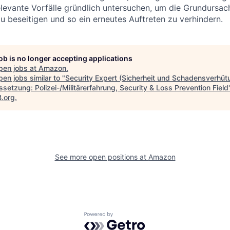
elevante Vorfälle gründlich untersuchen, um die Grundursac
zu beseitigen und so ein erneutes Auftreten zu verhindern.
job is no longer accepting applications
pen jobs at
Amazon
.
en jobs similar to "
Security Expert (Sicherheit und Schadensverhüt
setzung: Polizei-/Militärerfahrung, Security & Loss Prevention Field
B.org
.
See more open positions at
Amazon
Powered by Getro.com