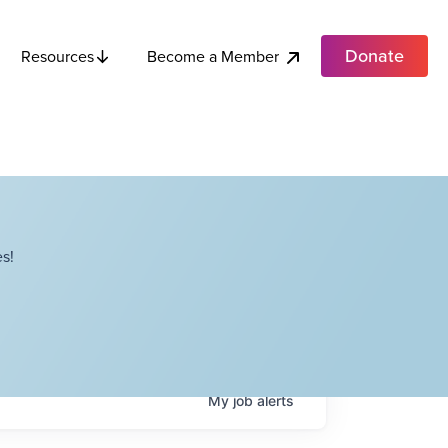
Donate
Become a Member
Resources
s!
My
job
alerts