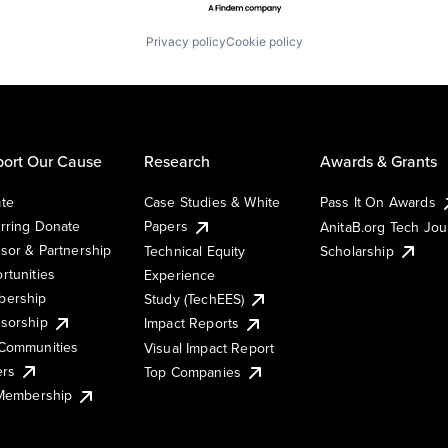
Privacy policy
Cookie policy
ort Our Cause
Research
Awards & Grants
te
Case Studies & White
Pass It On Awards
rring Donate
Papers
AnitaB.org Tech Jo
sor & Partnership
Technical Equity
Scholarship
rtunities
Experience
ership
Study (TechEES)
sorship
Impact Reports
Communities
Visual Impact Report
ers
Top Companies
 Membership