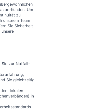
 außergewöhnlichen
 Amazon-Kunden. Um
tinuität zu
ich unserem Team
fern Sie Sicherheit
m unsere
Sie zur Notfall-
itererfahrung,
d Sie gleichzeitig
 dem lokalen
nchenverbänden) in
herheitsstandards