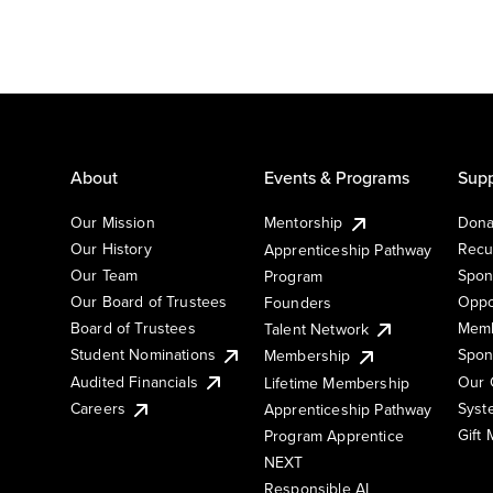
About
Events & Programs
Supp
Our Mission
Mentorship
Dona
Our History
Recu
Apprenticeship Pathway
Our Team
Spon
Program
Our Board of Trustees
Oppo
Founders
Board of Trustees
Memb
Talent Network
Student Nominations
Spon
Membership
Audited Financials
Our 
Lifetime Membership
Syst
Careers
Apprenticeship Pathway
Gift
Program Apprentice
NEXT
Responsible AI