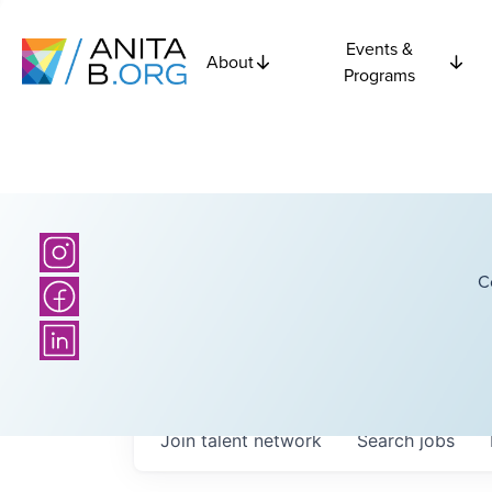
Events &
About
Programs
C
Join talent network
Search
jobs