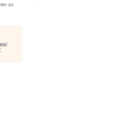
hen zu
ung)
"