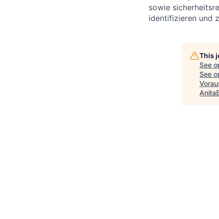
sowie sicherheitsr
identifizieren und 
This 
See o
See op
Voraus
Anita