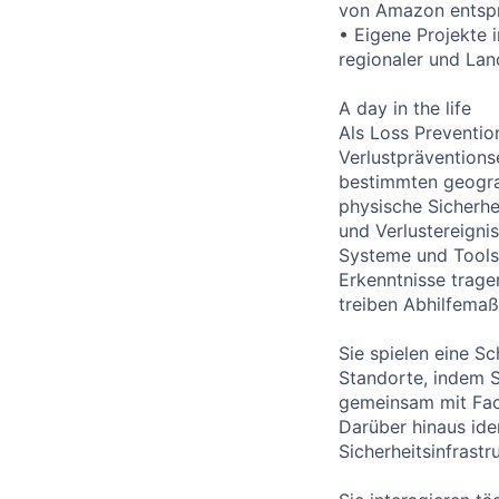
von Amazon entsp
• Eigene Projekte 
regionaler und La
A day in the life
Als Loss Preventio
Verlustpräventions
bestimmten geograf
physische Sicherhei
und Verlustereigni
Systeme und Tools
Erkenntnisse trage
treiben Abhilfema
Sie spielen eine Sc
Standorte, indem 
gemeinsam mit Fach
Darüber hinaus iden
Sicherheitsinfrast