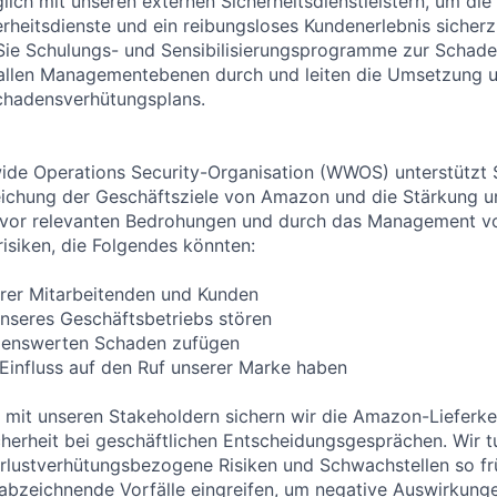
glich mit unseren externen Sicherheitsdienstleistern, um die 
rheitsdienste und ein reibungsloses Kundenerlebnis sicherzu
 Sie Schulungs- und Sensibilisierungsprogramme zur Schad
allen Managementebenen durch und leiten die Umsetzung 
Schadensverhütungsplans.
wide Operations Security-Organisation (WWOS) unterstützt 
eichung der Geschäftsziele von Amazon und die Stärkung u
vor relevanten Bedrohungen und durch das Management vo
risiken, die Folgendes könnten:
erer Mitarbeitenden und Kunden
 unseres Geschäftsbetriebs stören
genswerten Schaden zufügen
 Einfluss auf den Ruf unserer Marke haben
 mit unseren Stakeholdern sichern wir die Amazon-Lieferk
cherheit bei geschäftlichen Entscheidungsgesprächen. Wir t
erlustverhütungsbezogene Risiken und Schwachstellen so f
h abzeichnende Vorfälle eingreifen, um negative Auswirkung