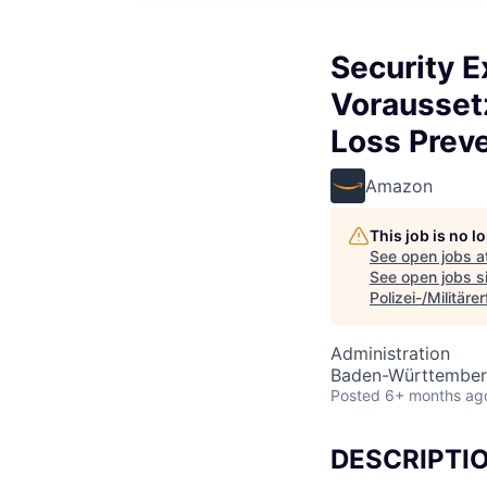
Security 
Voraussetz
Loss Preve
Amazon
This job is no 
See open jobs a
See open jobs si
Polizei-/Militär
Administration
Baden-Württember
Posted
6+ months ag
DESCRIPTI