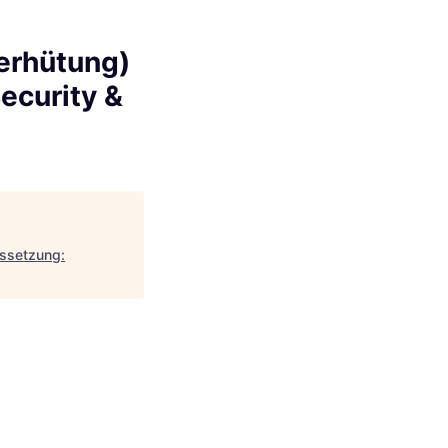
verhütung)
ecurity &
ussetzung: