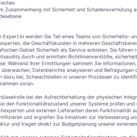
rechen
im Zusammenhang mit Sicherheit und Schadensverhütung auf
ndesebene
n Expert:in werden Sie Teil eines Teams von Sicherheits- u
experten, die Geschäftskunden in mehreren Geschäftsberei
ischen Gebiet Sicherheit als Service anbieten. Sie führen 
tsaudits durch und ermitteln Richtlinienverstöße, sicherhei
sse. Während Ihrer Ermittlungen sammeln Sie Informationen,
 überwachen, Datenberichte analysieren und Befragungen d
n dazu bei, Schwachstellen in unseren Prozessen zu identifi
ßnahmen voran.
hlüsselrolle bei der Aufrechterhaltung der physischen Integr
Sie den Funktionalitätszustand unserer Systeme prüfen un
experten und externen Lieferanten deren Funktionalität au
tifizieren und ergreifen Sie Initiativen zur Verbesserung u
ruktur und tragen direkt zur Budgetplanung unserer externen