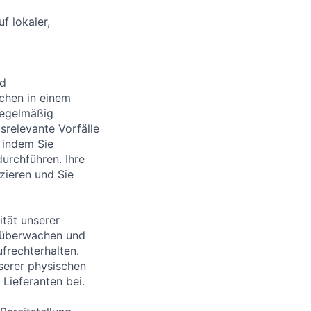
 lokaler,
nd
chen in einem
regelmäßig
tsrelevante Vorfälle
 indem Sie
urchführen. Ihre
zieren und Sie
ität unserer
d überwachen und
frechterhalten.
nserer physischen
 Lieferanten bei.