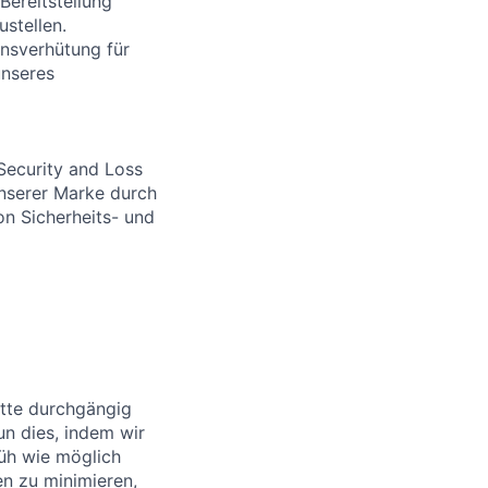
Bereitstellung
stellen.
ensverhütung für
unseres
Security and Loss
nserer Marke durch
n Sicherheits- und
ette durchgängig
un dies, indem wir
rüh wie möglich
en zu minimieren,