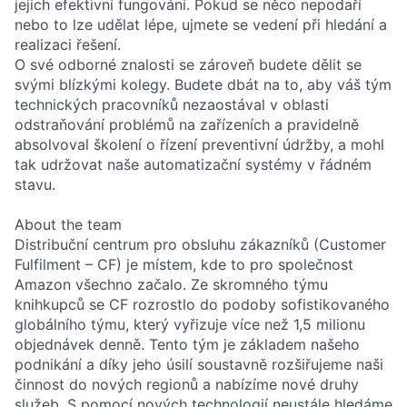
jejich efektivní fungování. Pokud se něco nepodaří
nebo to lze udělat lépe, ujmete se vedení při hledání a
realizaci řešení.
O své odborné znalosti se zároveň budete dělit se
svými blízkými kolegy. Budete dbát na to, aby váš tým
technických pracovníků nezaostával v oblasti
odstraňování problémů na zařízeních a pravidelně
absolvoval školení o řízení preventivní údržby, a mohl
tak udržovat naše automatizační systémy v řádném
stavu.
About the team
Distribuční centrum pro obsluhu zákazníků (Customer
Fulfilment – CF) je místem, kde to pro společnost
Amazon všechno začalo. Ze skromného týmu
knihkupců se CF rozrostlo do podoby sofistikovaného
globálního týmu, který vyřizuje více než 1,5 milionu
objednávek denně. Tento tým je základem našeho
podnikání a díky jeho úsilí soustavně rozšiřujeme naši
činnost do nových regionů a nabízíme nové druhy
služeb. S pomocí nových technologií neustále hledáme