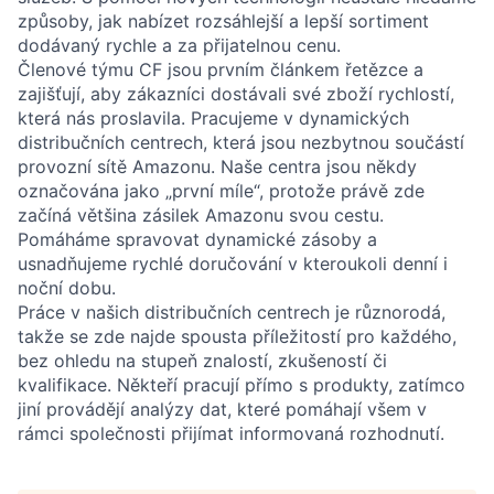
způsoby, jak nabízet rozsáhlejší a lepší sortiment
dodávaný rychle a za přijatelnou cenu.
Členové týmu CF jsou prvním článkem řetězce a
zajišťují, aby zákazníci dostávali své zboží rychlostí,
která nás proslavila. Pracujeme v dynamických
distribučních centrech, která jsou nezbytnou součástí
provozní sítě Amazonu. Naše centra jsou někdy
označována jako „první míle“, protože právě zde
začíná většina zásilek Amazonu svou cestu.
Pomáháme spravovat dynamické zásoby a
usnadňujeme rychlé doručování v kteroukoli denní i
noční dobu.
Práce v našich distribučních centrech je různorodá,
takže se zde najde spousta příležitostí pro každého,
bez ohledu na stupeň znalostí, zkušeností či
kvalifikace. Někteří pracují přímo s produkty, zatímco
jiní provádějí analýzy dat, které pomáhají všem v
rámci společnosti přijímat informovaná rozhodnutí.