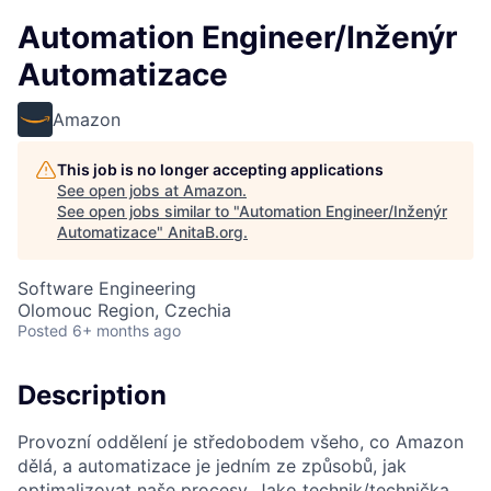
Automation Engineer/Inženýr
Automatizace
Amazon
This job is no longer accepting applications
See open jobs at
Amazon
.
See open jobs similar to "
Automation Engineer/Inženýr
Automatizace
"
AnitaB.org
.
Software Engineering
Olomouc Region, Czechia
Posted
6+ months ago
Description
Provozní oddělení je středobodem všeho, co Amazon
dělá, a automatizace je jedním ze způsobů, jak
optimalizovat naše procesy. Jako technik/technička