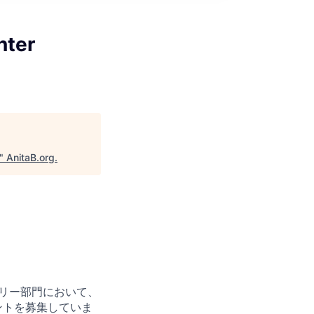
ter
"
AnitaB.org
.
リバリー部門において、
ントを募集していま