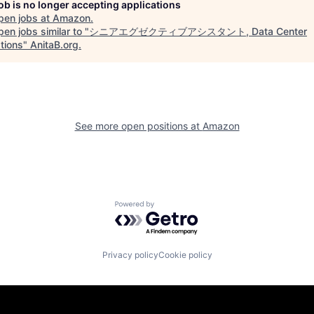
job is no longer accepting applications
pen jobs at
Amazon
.
en jobs similar to "
シニアエグゼクティブアシスタント, Data Center
tions
"
AnitaB.org
.
See more open positions at
Amazon
Powered by Getro.com
Privacy policy
Cookie policy