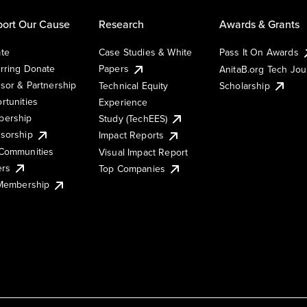
ort Our Cause
Research
Awards & Grants
te
Case Studies & White
Pass It On Awards
rring Donate
Papers
AnitaB.org Tech Jo
sor & Partnership
Technical Equity
Scholarship
rtunities
Experience
ership
Study (TechEES)
sorship
Impact Reports
Communities
Visual Impact Report
ers
Top Companies
 Membership