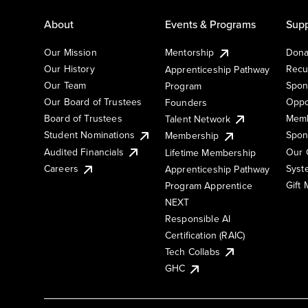
About
Events & Programs
Supp
Our Mission
Mentorship
Dona
Our History
Recu
Apprenticeship Pathway
Our Team
Spon
Program
Our Board of Trustees
Oppo
Founders
Board of Trustees
Memb
Talent Network
Student Nominations
Spon
Membership
Audited Financials
Our 
Lifetime Membership
Syst
Careers
Apprenticeship Pathway
Gift
Program Apprentice
NEXT
Responsible AI
Certification (RAIC)
Tech Collabs
GHC