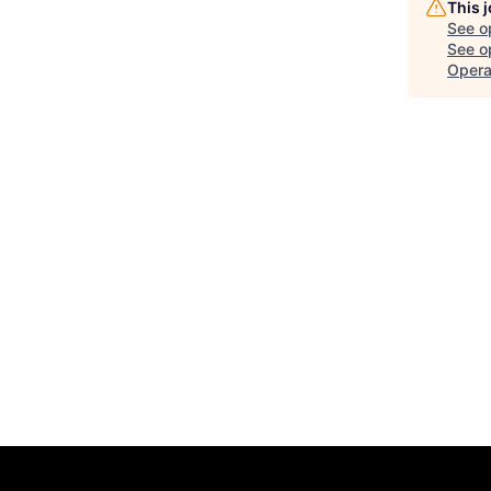
This 
See o
See op
Opera