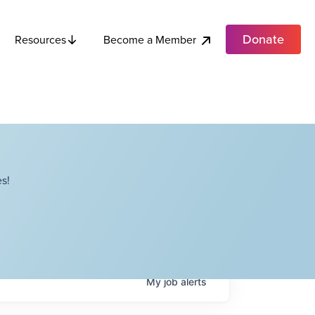
Donate
Become a Member
Resources
s!
My
job
alerts