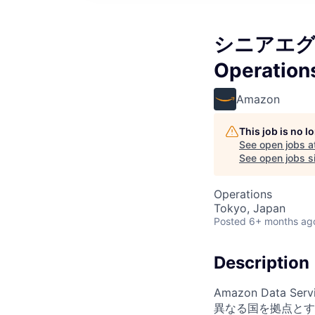
シニアエグゼ
Operation
Amazon
This job is no 
See open jobs a
See open jobs si
Operations
Tokyo, Japan
Posted
6+ months ag
Description
Amazon Data
異なる国を拠点とす