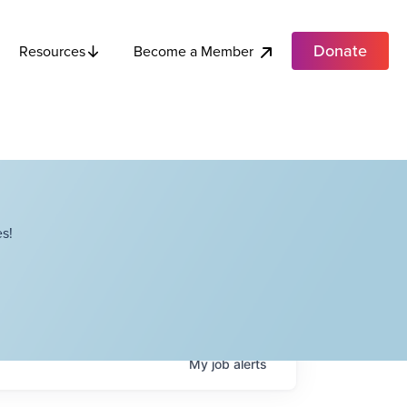
Donate
Become a Member
Resources
s!
My
job
alerts