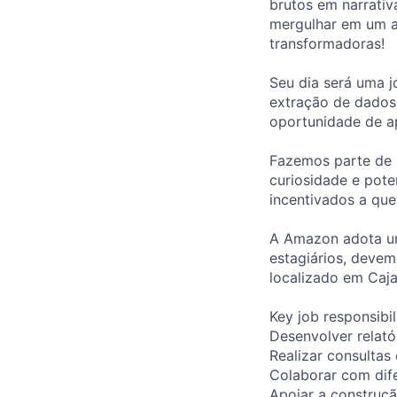
brutos em narrativ
mergulhar em um a
transformadoras!
Seu dia será uma j
extração de dados
oportunidade de ap
Fazemos parte de 
curiosidade e pote
incentivados a ques
A Amazon adota um 
estagiários, devem
localizado em Caj
Key job responsibil
Desenvolver relató
Realizar consultas
Colaborar com dif
Apoiar a construç