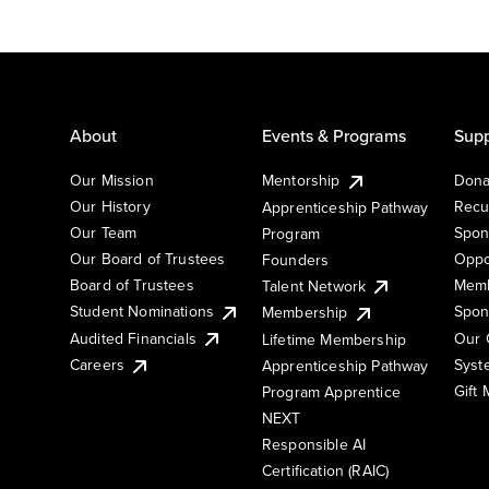
About
Events & Programs
Supp
Our Mission
Mentorship
Dona
Our History
Recu
Apprenticeship Pathway
Our Team
Spon
Program
Our Board of Trustees
Oppo
Founders
Board of Trustees
Memb
Talent Network
Student Nominations
Spon
Membership
Audited Financials
Our 
Lifetime Membership
Syst
Careers
Apprenticeship Pathway
Gift
Program Apprentice
NEXT
Responsible AI
Certification (RAIC)