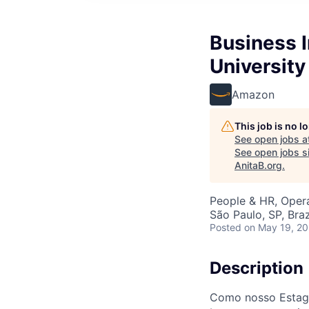
Business I
University
Amazon
This job is no 
See open jobs a
See open jobs si
AnitaB.org
.
People & HR, Opera
São Paulo, SP, Braz
Posted
on May 19, 2
Description
Como nosso Estagiá