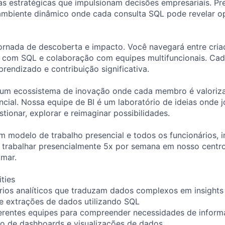
as estratégicas que impulsionam decisões empresariais. Pr
mbiente dinâmico onde cada consulta SQL pode revelar o
ornada de descoberta e impacto. Você navegará entre criaç
 com SQL e colaboração com equipes multifuncionais. Cad
rendizado e contribuição significativa.
um ecossistema de inovação onde cada membro é valoriz
ncial. Nossa equipe de BI é um laboratório de ideias onde 
tionar, explorar e reimaginar possibilidades.
modelo de trabalho presencial e todos os funcionários, i
 trabalhar presencialmente 5x por semana em nosso centro
amar.
ities
rios analíticos que traduzam dados complexos em insights
 e extrações de dados utilizando SQL
erentes equipes para compreender necessidades de infor
ão de dashboards e visualizações de dados