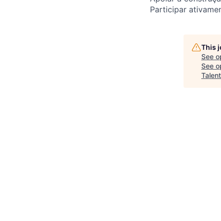
Participar ativame
This 
See o
See op
Talent