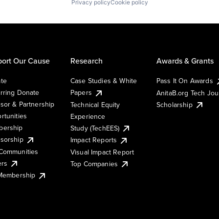
Privacy policy
Cookie policy
ort Our Cause
Research
Awards & Grants
te
Case Studies & White
Pass It On Awards
rring Donate
Papers
AnitaB.org Tech Jo
sor & Partnership
Technical Equity
Scholarship
rtunities
Experience
ership
Study (TechEES)
sorship
Impact Reports
Communities
Visual Impact Report
ers
Top Companies
 Membership