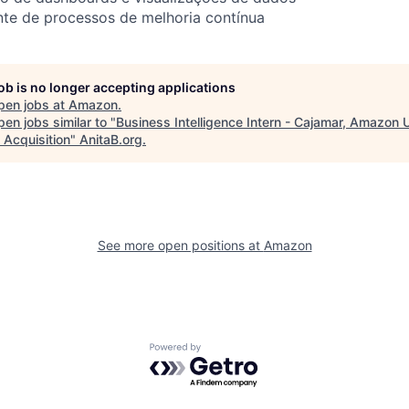
nte de processos de melhoria contínua
job is no longer accepting applications
pen jobs at
Amazon
.
en jobs similar to "
Business Intelligence Intern - Cajamar, Amazon U
 Acquisition
"
AnitaB.org
.
See more open positions at
Amazon
Powered by Getro.com