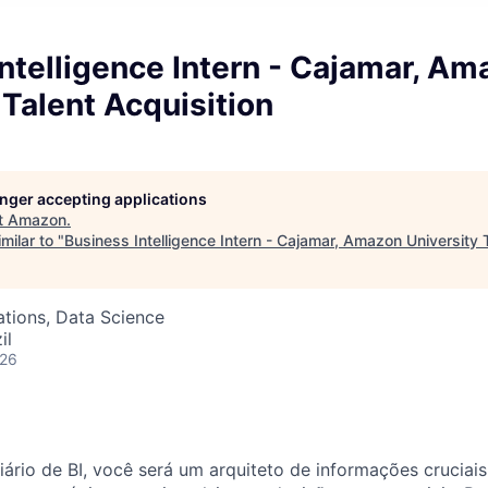
ntelligence Intern - Cajamar, A
 Talent Acquisition
longer accepting applications
t
Amazon
.
milar to "
Business Intelligence Intern - Cajamar, Amazon University T
tions, Data Science
il
026
rio de BI, você será um arquiteto de informações cruciais