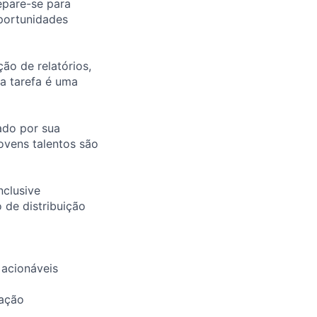
epare-se para
portunidades
ão de relatórios,
a tarefa é uma
ado por sua
jovens talentos são
nclusive
 de distribuição
 acionáveis
mação