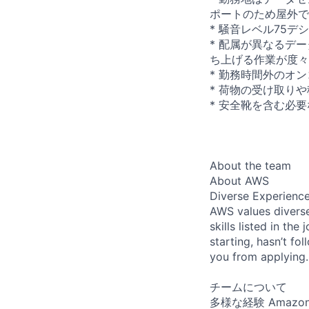
ポートのため屋外で
* 騒音レベル75
* 配属が異なるデ
ち上げる作業が度々
* 勤務時間外のオ
* 荷物の受け取り
* 安全靴を含む必
About the team
About AWS
Diverse Experienc
AWS values diverse
skills listed in th
starting, hasn’t fol
you from applying.
チームについて
多様な経験 Ama