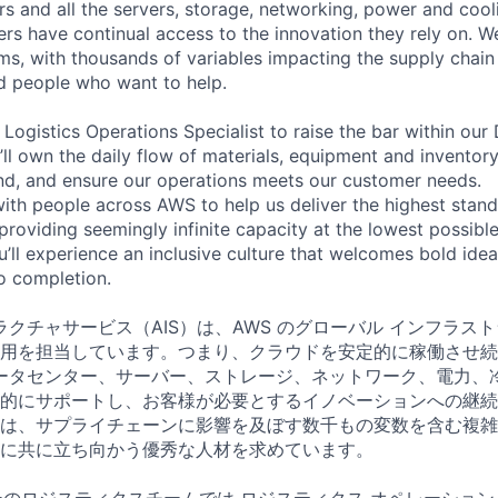
rs and all the servers, storage, networking, power and coo
rs have continual access to the innovation they rely on. 
ms, with thousands of variables impacting the supply chai
ed people who want to help.
 Logistics Operations Specialist to raise the bar within our
’ll own the daily flow of materials, equipment and inventor
nd, and ensure our operations meets our customer needs.
with people across AWS to help us deliver the highest stand
providing seemingly infinite capacity at the lowest possible
’ll experience an inclusive culture that welcomes bold id
o completion.
ラクチャサービス（AIS）は、AWS のグローバル インフラス
用を担当しています。つまり、クラウドを安定的に稼働させ続
データセンター、サーバー、ストレージ、ネットワーク、電力、
的にサポートし、お客様が必要とするイノベーションへの継続
は、サプライチェーンに影響を及ぼす数千もの変数を含む複雑
に共に立ち向かう優秀な人材を求めています。
ーのロジスティクスチームでは ロジスティクス オペレーション