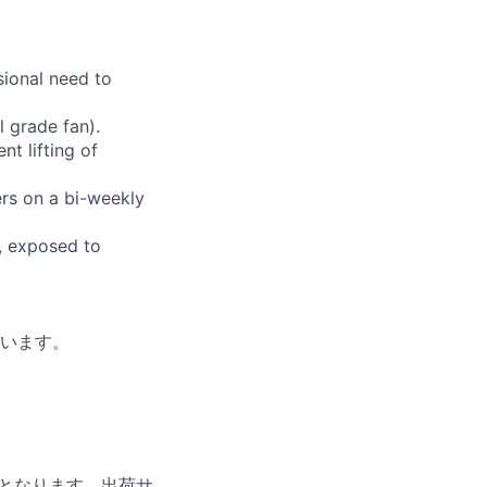
sional need to
 grade fan).
nt lifting of
ers on a bi-weekly
, exposed to
います。
所となります。出荷サ