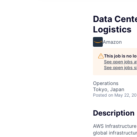
Data Cente
Logistics
Amazon
This job is no 
See open jobs a
See open jobs si
Operations
Tokyo, Japan
Posted
on May 22, 2
Description
AWS Infrastructure
global infrastruct