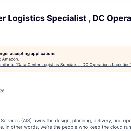
r Logistics Specialist , DC Oper
longer accepting applications
t
Amazon
.
milar to "
Data Center Logistics Specialist , DC Operations Logistics
026
 Services (AIS) owns the design, planning, delivery, and ope
ure. In other words, we’re the people who keep the cloud ru