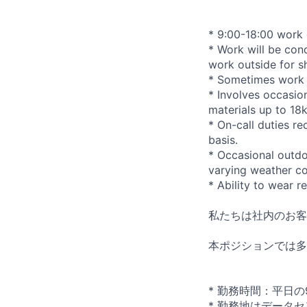
* 9:00-18:00 work 
* Work will be con
work outside for s
* Sometimes work i
* Involves occasion
materials up to 18
* On-call duties r
basis.
* Occasional outdo
varying weather co
* Ability to wear 
私たちは社内のお客
本ポジションでは多
* 勤務時間：平日の9:
* 勤務地はデータ