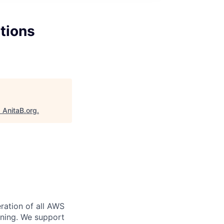
ations
"
AnitaB.org
.
ration of all AWS
nning. We support