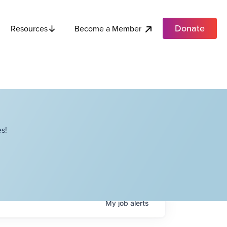
Donate
Become a Member
Resources
s!
My
job
alerts