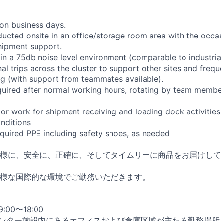
on business days.
ducted onsite in an office/storage room area with the occa
hipment support.
n a 75db noise level environment (comparable to industrial
al trips across the cluster to support other sites and freque
kg (with support from teammates available).
equired after normal working hours, rotating by team memb
or work for shipment receiving and loading dock activities
nditions
required PPE including safety shoes, as needed
様に、安全に、正確に、そしてタイムリーに商品をお届けして
様な国際的な環境でご勤務いただきます。
00〜18:00
センター施設内にあるオフィスおよび倉庫区域が主たる勤務場