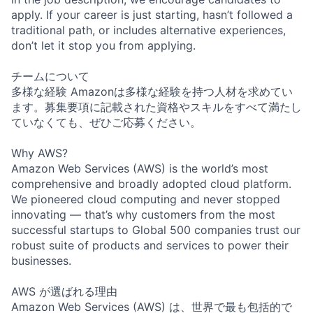
apply. If your career is just starting, hasn’t followed a
traditional path, or includes alternative experiences,
don’t let it stop you from applying.
チームについて
多様な経験 Amazonは多様な経験を持つ人材を求めてい
ます。募集要項に記載された資格やスキルをすべて満たし
ていなくても、ぜひご応募ください。
Why AWS?
Amazon Web Services (AWS) is the world’s most
comprehensive and broadly adopted cloud platform.
We pioneered cloud computing and never stopped
innovating — that’s why customers from the most
successful startups to Global 500 companies trust our
robust suite of products and services to power their
businesses.
AWS が選ばれる理由
Amazon Web Services (AWS) は、世界で最も包括的で