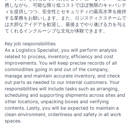
携しながら、可能な限り低コストでほぼ無限のキャパシテ
ィを提供しつつ、安全性とセキュリティの最高水準を維持
する業務をお願いします。また、ロジスティクスチームで
は大胆なアイデアを歓迎し、最後までやり遂げる力を与え
てくれるインクルーシブな文化が体験できます。
Key job responsibilities
As a Logistics Specialist, you will perform analysis
related to process, inventory, efficiency and cost
improvements. You will keep precise records of all
commodities going in and out of the company,
manage and maintain accurate inventory, and check
out parts as needed to our internal customers. Your
responsibilities will include tasks such as arranging,
scheduling and supporting shipments across sites and
other locations, unpacking boxes and verifying
contents. Lastly, you will be expected to maintain a
clean environment, orderliness and safety in all work
spaces.