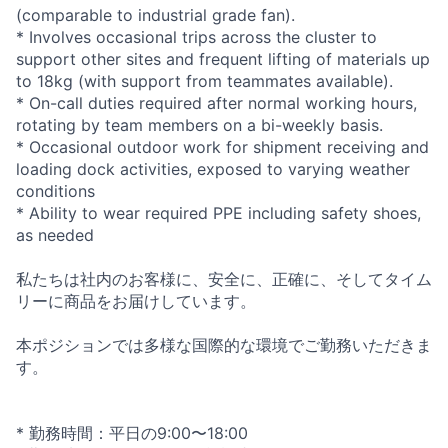
(comparable to industrial grade fan).
* Involves occasional trips across the cluster to
support other sites and frequent lifting of materials up
to 18kg (with support from teammates available).
* On-call duties required after normal working hours,
rotating by team members on a bi-weekly basis.
* Occasional outdoor work for shipment receiving and
loading dock activities, exposed to varying weather
conditions
* Ability to wear required PPE including safety shoes,
as needed
私たちは社内のお客様に、安全に、正確に、そしてタイム
リーに商品をお届けしています。
本ポジションでは多様な国際的な環境でご勤務いただきま
す。
* 勤務時間：平日の9:00〜18:00