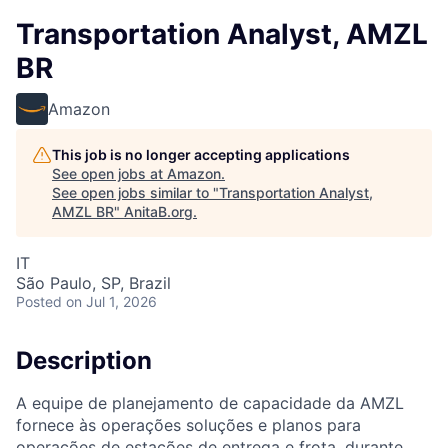
Transportation Analyst, AMZL
BR
Amazon
This job is no longer accepting applications
See open jobs at
Amazon
.
See open jobs similar to "
Transportation Analyst,
AMZL BR
"
AnitaB.org
.
IT
São Paulo, SP, Brazil
Posted
on Jul 1, 2026
Description
A equipe de planejamento de capacidade da AMZL
fornece às operações soluções e planos para
operações de estações de entrega e frota, durante