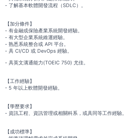
-
了解基本軟體開發流程（
SDLC
）。
【加分條件】
-
有金融或保險產業系統開發經驗。
-
有大型企業系統維運經驗。
-
熟悉系統整合或
API
平台。
-
具
CI/CD
或
DevOps
經驗。
-
具英文溝通能力
(TOEIC 750)
尤佳。
【工作經驗】
- 5
年以上軟體開發經驗。
【學歷要求】
-
資訊工程、資訊管理或相關科系，或具同等工作經驗。
【成功標準】