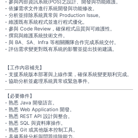
-
參與內部資訊系統
(POS)
之設計、開發與功能維護。
-
依據需求文件進行系統開發與功能修改。
-
分析並排除系統異常與
Production Issue
。
-
維護既有系統程式並進行程式優化。
-
參與
Code Review
，確保程式品質與可維護性。
-
撰寫與維護系統技術文件。
-
與
BA
、
SA
、
Infra
等相關團隊合作完成系統交付。
-
評估需求變更對既有系統的影響並提出技術建議。
【工作內容補充】
-
支援系統版本部署與上線作業，確保系統變更順利完成。
-
協助分析並處理系統異常或緊急事件。
【必要條件】
-
熟悉
Java
開發語言。
-
熟悉
Web Application
開發。
-
熟悉
REST API
設計與整合。
-
熟悉
SQL
與資料庫操作。
-
熟悉
Git
或其他版本控制工具。
-
具備系統分析與問題排除能力。