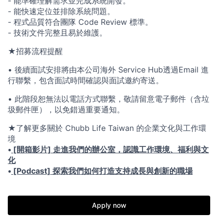
-
能準確理解需求並完成系統開發。
-
能快速定位並排除系統問題。
-
程式品質符合團隊
Code Review
標準。
-
技術文件完整且易於維護。
★
招募流程提醒
•
後續面試安排將由本公司海外
Service Hub
透過
Email
進
行聯繫，包含面試時間確認與面試邀約寄送。
•
此階段恕無法以電話方式聯繫，敬請留意電子郵件（含垃
圾郵件匣），以免錯過重要通知。
★
了解更多關於
Chubb Life Taiwan
的企業文化與工作環
境
•
[開箱影片] 走進我們的辦公室，認識工作環境、福利與文
化
•
[Podcast] 探索我們如何打造支持成長與創新的職場
Apply now