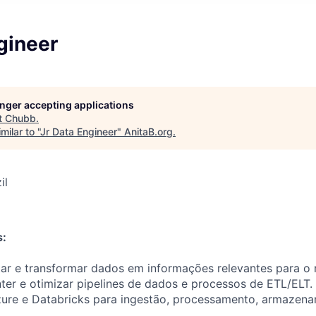
gineer
longer accepting applications
t
Chubb
.
ilar to "
Jr Data Engineer
"
AnitaB.org
.
il
s:
retar e transformar dados em informações relevantes para o
ter e otimizar pipelines de dados e processos de ETL/ELT.
zure e Databricks para ingestão, processamento, armazena