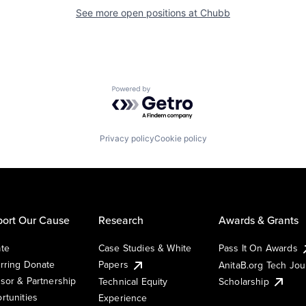
See more open positions at
Chubb
Powered by Getro.com
Privacy policy
Cookie policy
ort Our Cause
Research
Awards & Grants
te
Case Studies & White
Pass It On Awards
rring Donate
Papers
AnitaB.org Tech Jo
sor & Partnership
Technical Equity
Scholarship
rtunities
Experience