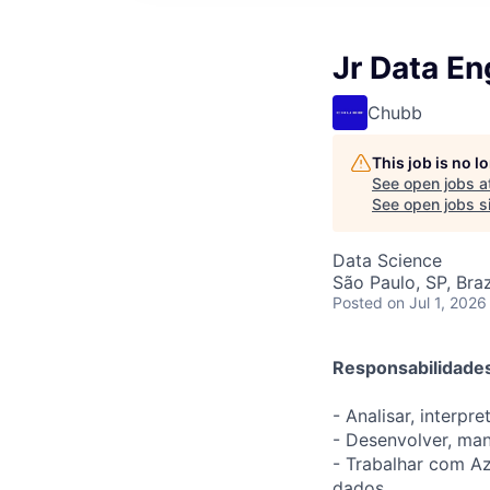
Jr Data En
Chubb
This job is no 
See open jobs a
See open jobs sim
Data Science
São Paulo, SP, Braz
Posted
on Jul 1, 2026
Responsabilidade
- Analisar, interp
- Desenvolver, man
- Trabalhar com A
dados.