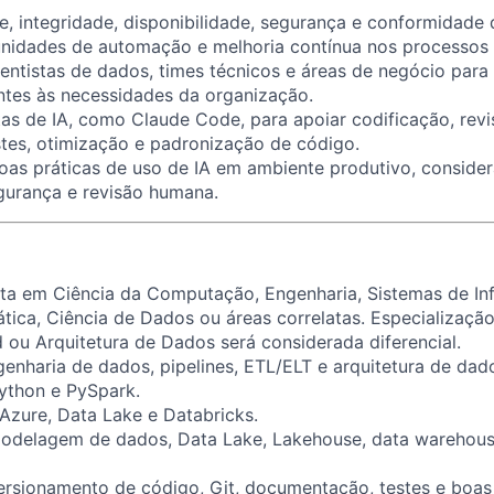
de, integridade, disponibilidade, segurança e conformidade
tunidades de automação e melhoria contínua nos processos
entistas de dados, times técnicos e áreas de negócio para
ntes às necessidades da organização.
ntas de IA, como Claude Code, para apoiar codificação, revi
tes, otimização e padronização de código.
boas práticas de uso de IA em ambiente produtivo, consid
egurança e revisão humana.
a em Ciência da Computação, Engenharia, Sistemas de In
ática, Ciência de Dados ou áreas correlatas. Especializaç
ud ou Arquitetura de Dados será considerada diferencial.
enharia de dados, pipelines, ETL/ELT e arquitetura de dad
ython e PySpark.
zure, Data Lake e Databricks.
odelagem de dados, Data Lake, Lakehouse, data warehous
rsionamento de código, Git, documentação, testes e boas 