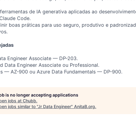
ferramentas de IA generativa aplicadas ao desenvolviment
 Claude Code.
nir boas práticas para uso seguro, produtivo e padroniza
vos.
ejadas
ata Engineer Associate — DP-203.
ed Data Engineer Associate ou Professional.
ls — AZ-900 ou Azure Data Fundamentals — DP-900.
job is no longer accepting applications
pen jobs at
Chubb
.
en jobs similar to "
Jr Data Engineer
"
AnitaB.org
.