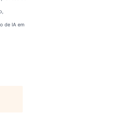
o,
do de IA em