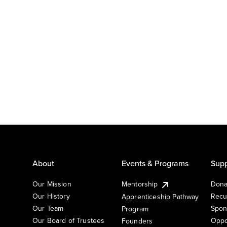
About
Events & Programs
Supp
Our Mission
Mentorship
Dona
Our History
Recu
Apprenticeship Pathway
Our Team
Spon
Program
Our Board of Trustees
Oppo
Founders