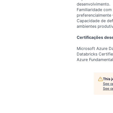
desenvolvimento.
Familiaridade com 
preferencialmente
Capacidade de defi
ambientes produti
Certificações des
Microsoft Azure D
Databricks Certifi
Azure Fundamenta
This 
See o
See op