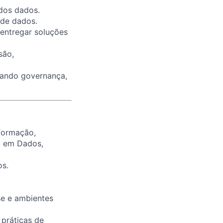
 dos dados.
 de dados.
 entregar soluções
são,
erando governança,
formação,
ão em Dados,
os.
e e ambientes
práticas de