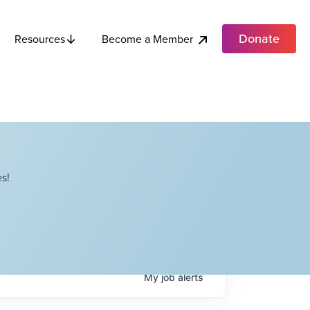
Donate
Become a Member
Resources
s!
My
job
alerts