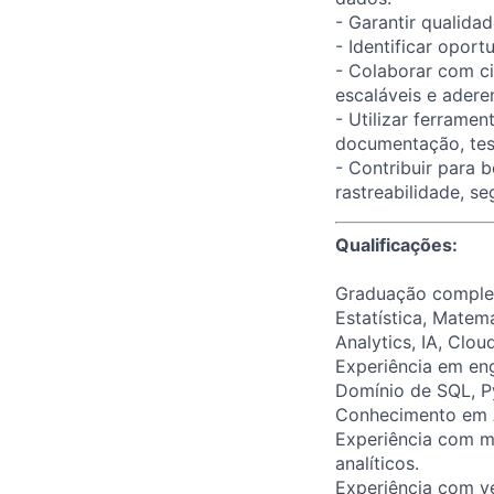
- Garantir qualida
- Identificar opor
- Colaborar com ci
escaláveis e adere
- Utilizar ferrame
documentação, tes
- Contribuir para 
rastreabilidade, s
Qualificações:
Graduação complet
Estatística, Matem
Analytics, IA, Clo
Experiência em eng
Domínio de SQL, P
Conhecimento em A
Experiência com m
analíticos.
Experiência com ve