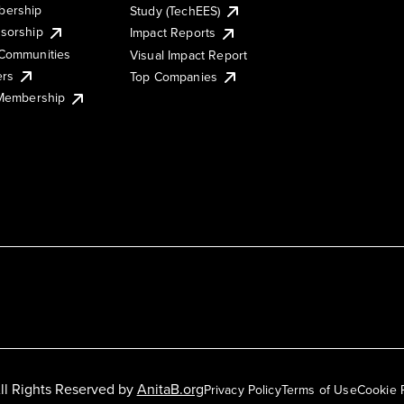
ership
Study (TechEES)
sorship
Impact Reports
Communities
Visual Impact Report
ers
Top Companies
 Membership
ll Rights Reserved by
AnitaB.org
Privacy Policy
Terms of Use
Cookie 