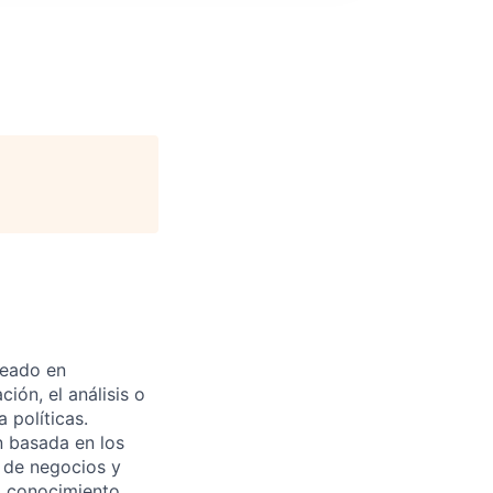
leado en
ión, el análisis o
 políticas.
n basada en los
s de negocios y
a conocimiento