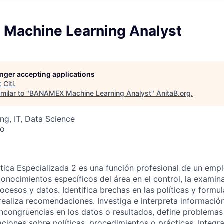
achine Learning Analyst
longer accepting applications
t
Citi
.
milar to "
BANAMEX Machine Learning Analyst
"
AnitaB.org
.
ng, IT, Data Science
co
lítica Especializada 2 es una función profesional de un emp
conocimientos específicos del área en el control, la examinac
ocesos y datos. Identifica brechas en las políticas y formula
 realiza recomendaciones. Investiga e interpreta informació
 incongruencias en los datos o resultados, define problema
iones sobre políticas, procedimientos o prácticas. Integr