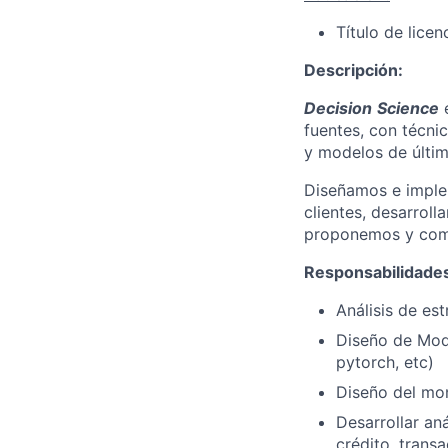
Título de licen
Descripción:
Decision
Science
e
fuentes, con técni
y modelos de últim
Diseñamos e implem
clientes, desarrol
proponemos y compr
Responsabilidade
Análisis de es
Diseño de Mode
pytorch, etc)
Diseño del mo
Desarrollar an
crédito, transa