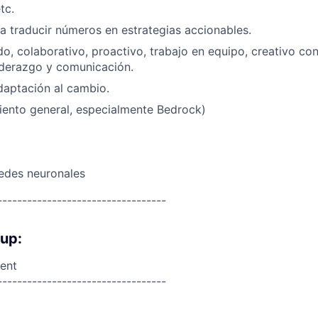
tc.
 traducir números en estrategias accionables.
o, colaborativo, proactivo, trabajo en equipo, creativo co
iderazgo y comunicación.
adaptación al cambio.
ento general, especialmente Bedrock)
edes neuronales
----------------------------------
oup:
ent
----------------------------------