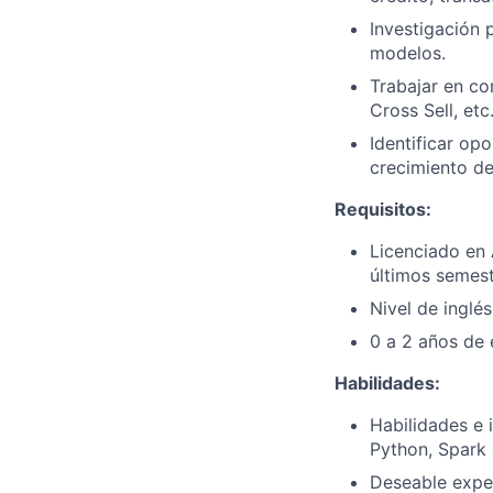
Investigación 
modelos.
Trabajar en co
Cross Sell, et
Identificar op
crecimiento de
Requisitos:
Licenciado en 
últimos semest
Nivel de inglé
0 a 2 años de 
Habilidades:
Habilidades e 
Python, Spark 
Deseable exper