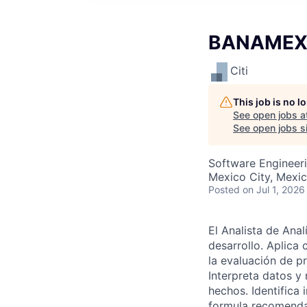
BANAMEX M
Citi
This job is no 
See open jobs a
See open jobs si
Software Engineeri
Mexico City, Mexi
Posted
on Jul 1, 2026
El Analista de Ana
desarrollo. Aplica 
la evaluación de pr
Interpreta datos y
hechos. Identifica
formula recomendac