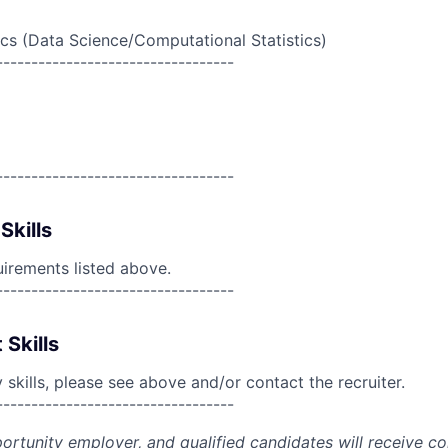
ics (Data Science/Computational Statistics)
----------------------------------
----------------------------------
Skills
uirements listed above.
----------------------------------
 Skills
skills, please see above and/or contact the recruiter.
----------------------------------
portunity employer, and qualified candidates will receive c