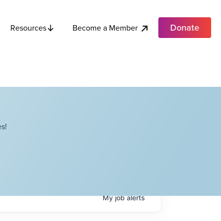
Donate
Become a Member
Resources
s!
My
job
alerts