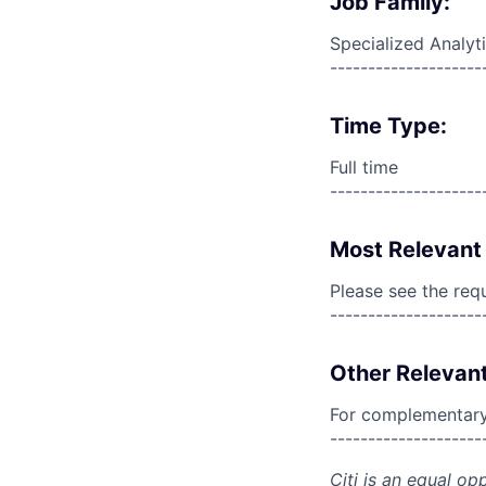
Job Family:
Specialized Analyt
--------------------
Time Type:
Full time
--------------------
Most Relevant 
Please see the req
--------------------
Other Relevant
For complementary 
--------------------
Citi is an equal op