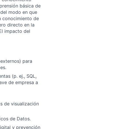
mprensión básica de
n del modo en que
un conocimiento de
ero directo en la
El impacto del
 externos) para
es.
tas (p. ej., SQL,
clave de empresa a
s de visualización
icos de Datos.
igital y prevención