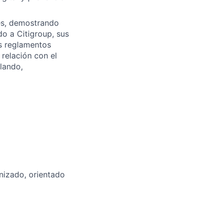
es, demostrando
do a Citigroup, sus
os reglamentos
 relación con el
lando,
nizado, orientado