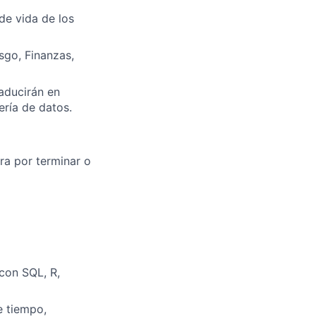
de vida de los
sgo, Finanzas,
raducirán en
ería de datos.
ra por terminar o
 con SQL, R,
e tiempo,