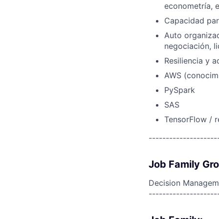
econometría, e
Capacidad para
Auto organizad
negociación, l
Resiliencia y 
AWS (conocimi
PySpark
SAS
TensorFlow / r
--------------------
Job Family Gr
Decision Managem
--------------------