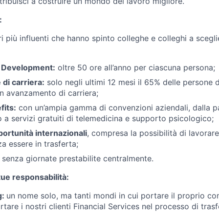
tribuisci a costruire un mondo del lavoro migliore.
:
i più influenti che hanno spinto colleghe e colleghi a sceglie
d Development:
oltre 50 ore all’anno per ciascuna persona;
di carriera:
solo negli ultimi 12 mesi il 65% delle persone d
n avanzamento di carriera;
fits:
con un’ampia gamma di convenzioni aziendali, dalla pa
 a servizi gratuiti di telemedicina e supporto psicologico;
portunità internazionali
, compresa la possibilità di lavorare
a essere in trasferta;
senza giornate prestabilite centralmente.
tue responsabilità:
g:
un nome solo, ma tanti mondi in cui portare il proprio co
ortare i nostri clienti Financial Services nel processo di tras