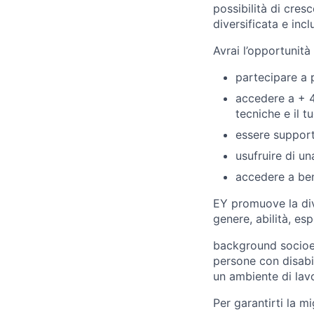
possibilità di cresc
diversificata e inc
Avrai l’opportunità 
partecipare a p
accedere a + 
tecniche e il t
essere support
usufruire di una
accedere a ben
EY promuove la dive
genere, abilità, esp
background socioec
persone con disabil
un ambiente di lav
Per garantirti la m