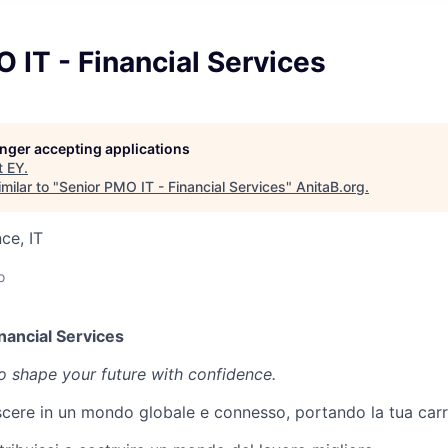
 IT - Financial Services
longer accepting applications
t
EY
.
milar to "
Senior PMO IT - Financial Services
"
AnitaB.org
.
ce, IT
o
nancial Services
 to shape your future with confidence.
scere in un mondo globale e connesso, portando la tua carr