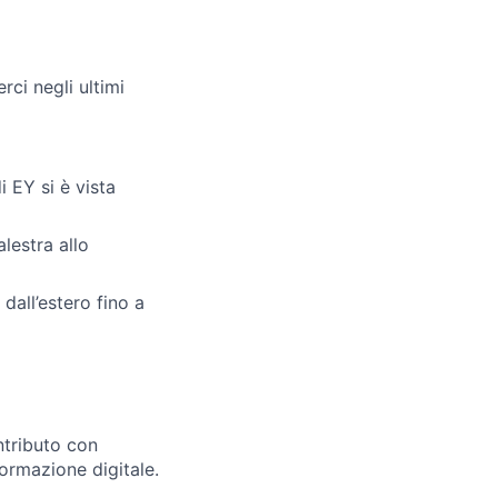
rci negli ultimi
i EY si è vista
lestra allo
 dall’estero fino a
ntributo con
formazione digitale.