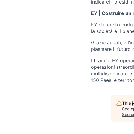
indicarci i presidi 
EY | Costruire un 
EY sta costruendo 
la società e il pia
Grazie ai dati, all’
plasmare il futuro 
I team di EY operan
operazioni straord
multidisciplinare e
150 Paesi e territor
This 
See o
See op