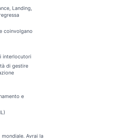
ance, Landing,
pregressa
he coinvolgano
 interlocutori
tà di gestire
azione
dinamento e
IL)
 mondiale. Avrai la