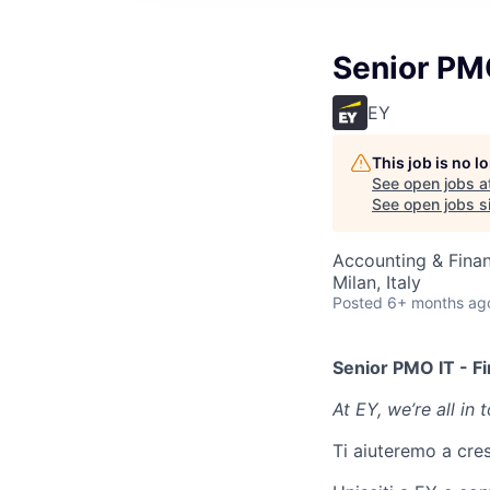
Senior PMO
EY
This job is no 
See open jobs a
See open jobs si
Accounting & Finan
Milan, Italy
Posted
6+ months ag
Senior PMO IT - Fi
At EY, we’re all in
Ti aiuteremo a cre