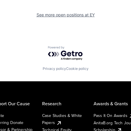
See more open positions at
EY
Powered by Getro.com
Privacy policy
Cookie policy
ort Our Cause
Research
Awards & Grants
te
Case Studies & White
Pass It On Awards
rring Donate
Papers
AnitaB.org Tech Jo
sor & Partnership
Technical Equity
Scholarship