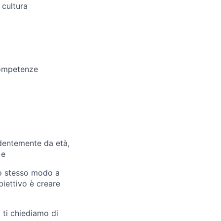
 cultura
competenze
endentemente da età,
 e
lo stesso modo a
biettivo è creare
, ti chiediamo di