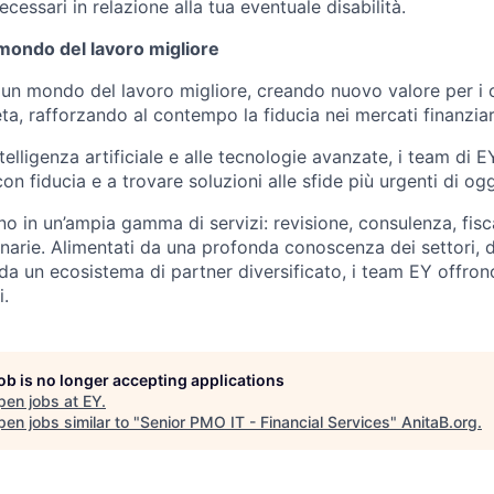
necessari in relazione alla tua eventuale disabilità.
mondo del lavoro migliore
un mondo del lavoro migliore, creando nuovo valore per i cl
neta, rafforzando al contempo la fiducia nei mercati finanziar
intelligenza artificiale e alle tecnologie avanzate, i team di EY
con fiducia e a trovare soluzioni alle sfide più urgenti di og
o in un’ampia gamma di servizi: revisione, consulenza, fisca
inarie. Alimentati da una profonda conoscenza dei settori, 
 da un ecosistema di partner diversificato, i team EY offrono
i.
job is no longer accepting applications
pen jobs at
EY
.
en jobs similar to "
Senior PMO IT - Financial Services
"
AnitaB.org
.