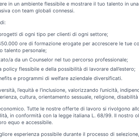
ere in un ambiente flessibile e mostrare il tuo talento in una
lusiva con team globali connessi.
di:
rogetti di ogni tipo per clienti di ogni settore;
450.000 ore di formazione erogate per accrescere le tue 
uo talento personale;
ato/a da un Counselor nel tuo percorso professionale;
 policy flessibile e della possibilità di lavorare dall’estero;
efits e programmi di welfare aziendale diversificati.
rsità, l’equità e l’inclusione, valorizzando l’unicità, indip
erienza, cultura, orientamento sessuale, religione, disabilità
onomico. Tutte le nostre offerte di lavoro si rivolgono al
ità, in conformità con la legge italiana L. 68/99. Il nostro o
oro equo e accessibile.
igliore esperienza possibile durante il processo di selezione