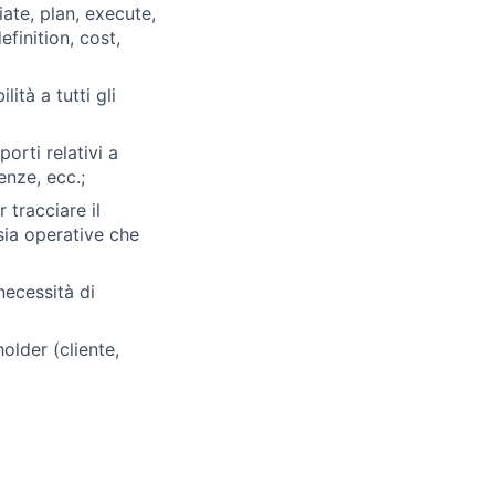
ate, plan, execute,
efinition, cost,
ità a tutti gli
rti relativi a
enze, ecc.;
tracciare il
 sia operative che
 necessità di
older (cliente,