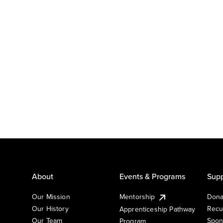
About
Events & Programs
Supp
Our Mission
Mentorship
Dona
Our History
Recu
Apprenticeship Pathway
Our Team
Spon
Program