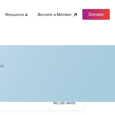
Donate
Become a Member
Resources
s!
My
job
alerts