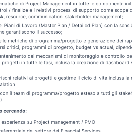
ematiche di Project Management in tutte le componenti: initi
rol / finalize e i relativi processi di supporto come scope d
risk, resource, communication, stakeholder management;
i Piani di Lavoro (Master Plan / Detailed Plan) con la sensibil
ne garantiscono il successo;
elle metriche di programma/progetto e generazione dei rappo
rsi critici, programmi di progetto, budget vs actual, dipend
ntenimento dei meccanismi di monitoraggio e controllo per 
progetti in tutte le fasi, inclusa la creazione di dashboard
ischi relativi ai progetti e gestirne il ciclo di vita inclusa la
alation
 con il team di programma/progetto esteso a tutti gli stakeh
.)
mo cercando:
di esperienza su Project management / PMO
ferenziale del settore dei Financial Services