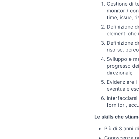
Gestione di t
monitor / cont
time, issue, 
Definizione de
elementi che 
Definizione d
risorse, perco
Sviluppo e ma
progresso dei 
direzionali;
Evidenziare i r
eventuale esc
Interfacciarsi
fornitori, ecc.
Le skills che stia
Più di 3 anni 
Conoscenza pre