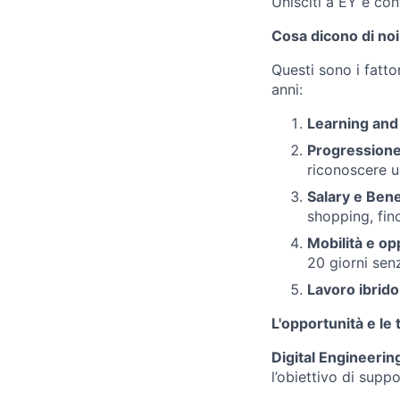
Unisciti a EY e con
Cosa dicono di noi
Questi sono i fattor
anni:
Learning an
Progressione 
riconoscere u
Salary e Bene
shopping, fino
Mobilità e op
20 giorni senz
Lavoro ibrido
L'opportunità e le 
Digital Engineerin
l’obiettivo di supp