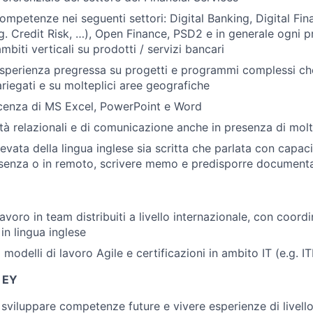
ompetenze nei seguenti settori: Digital Banking, Digital Fin
e.g. Credit Risk, …), Open Finance, PSD2 e in generale ogni 
mbiti verticali su prodotti / servizi bancari
esperienza pregressa su progetti e programmi complessi c
ariegati e su molteplici aree geografiche
cenza di MS Excel, PowerPoint e Word
tà relazionali e di comunicazione anche in presenza di molti
vata della lingua inglese sia scritta che parlata con capaci
esenza o in remoto, scrivere memo e predisporre document
avoro in team distribuiti a livello internazionale, con coor
in lingua inglese
odelli di lavoro Agile e certificazioni in ambito IT (e.g. IT
n EY
a sviluppare competenze future e vivere esperienze di livello