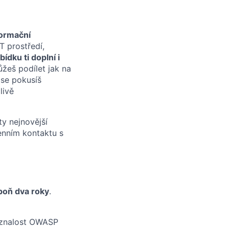
formační
T prostředí,
bídku ti doplní i
ůžeš podílet jak na
 se pokusíš
livě
ty nejnovější
enním kontaktu s
poň dva roky
.
 znalost OWASP