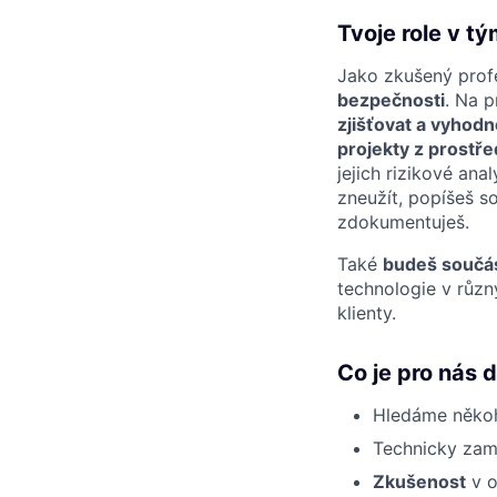
Tvoje role v t
Jako zkušený profe
bezpečnosti
. Na 
zjišťovat a vyhodno
projekty z prostř
jejich rizikové ana
zneužít, popíšeš so
zdokumentuješ.
Také
budeš součás
technologie v různ
klienty.
Co je pro nás d
Hledáme něko
Technicky zamě
Zkušenost
v o