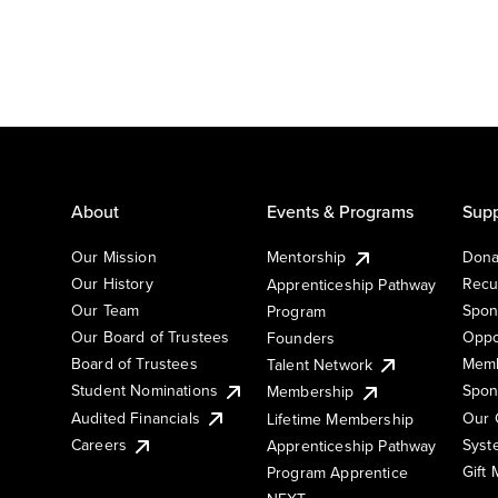
About
Events & Programs
Supp
Our Mission
Mentorship
Dona
Our History
Recu
Apprenticeship Pathway
Our Team
Spon
Program
Our Board of Trustees
Oppo
Founders
Board of Trustees
Memb
Talent Network
Student Nominations
Spon
Membership
Audited Financials
Our 
Lifetime Membership
Syst
Careers
Apprenticeship Pathway
Gift
Program Apprentice