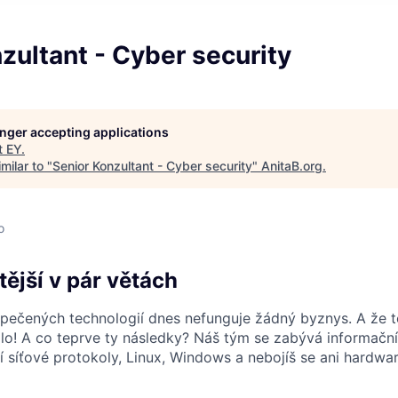
zultant - Cyber security
longer accepting applications
t
EY
.
milar to "
Senior Konzultant - Cyber security
"
AnitaB.org
.
o
tější v pár větách
pečených technologií dnes nefunguje žádný byznys. A že 
o! A co teprve ty následky? Náš tým se zabývá informační
zí síťové protokoly, Linux, Windows a nebojíš se ani hardw