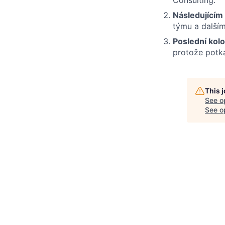
Následujícím
týmu a dalším
Poslední kol
protože potk
This 
See o
See op