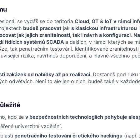
ýmu
sionál se vydáš se do teritoria
Cloud, OT & IoT v rámci in
projektech
budeš pracovat
jak
s klasickou infrastrukturou
I
covat jak jejich zranitelnosti, tak i návrh a konfiguraci
.
Na
edí řídících systémů SCADA
a dalších, v rámci kterých se m
lýze, tak penetračním testování. Identifikované zranitelnosti
uvisející rizika, navrhneš doporučení, a hlavně všechno peč
tí zakázek od nabídky až po realizaci
. Dostaneš pod ruku 
ých odvětvích. Není to ale jen o nich, budeš také v každod
ůležité
ho, kdo se
v bezpečnostních technologiích pohybuje ales
řené univerzitní vzdělání.
blasti
penetračního testování či etického hackingu
(např.