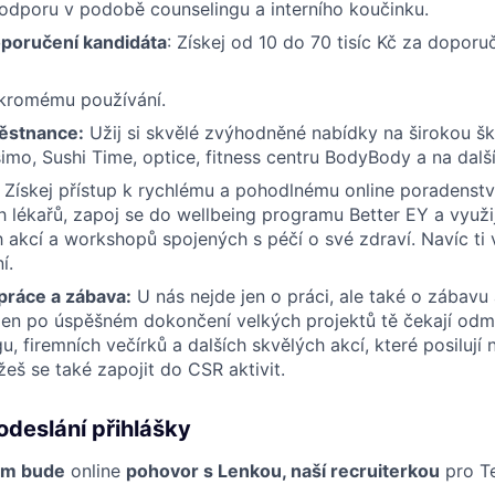
odporu v podobě counselingu a interního koučinku.
poručení kandidáta
: Získej od 10 do 70 tisíc Kč za dopor
ukromému používání.
ěstnance:
Užij si skvělé zvýhodněné nabídky na širokou šká
isimo, Sushi Time, optice, fitness centru BodyBody a na dalš
Získej přístup k rychlému a pohodlnému online poradenstv
h lékařů, zapoj se do wellbeing programu Better EY a využi
 akcí a workshopů spojených s péčí o své zdraví. Navíc ti 
í.
ráce a zábava:
U nás nejde jen o práci, ale také o zábav
ejen po úspěšném dokončení velkých projektů tě čekají od
u, firemních večírků a dalších skvělých akcí, které posilují
eš se také zapojit do CSR aktivit.
odeslání přihlášky
em bude
online
pohovor s Lenkou, naší recruiterkou
pro T