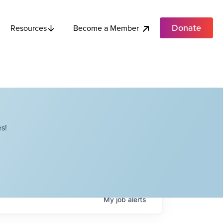
Donate
Become a Member
Resources
s!
My
job
alerts