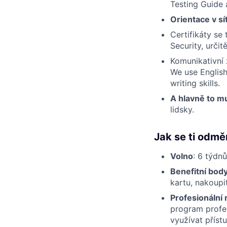
Testing Guide 
Orientace v s
Certifikáty se
Security, urči
Komunikativní z
We use English
writing skills.
A hlavně to m
lidsky.
Jak se ti odm
Volno
: 6 týdn
Benefitní body
kartu, nakoupi
Profesionální 
program profes
využívat přís