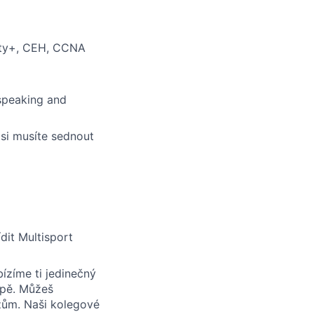
rity+, CEH, CCNA
 speaking and
 si musíte sednout
dit Multisport
bízíme ti jedinečný
apě. Můžeš
zům. Naši kolegové