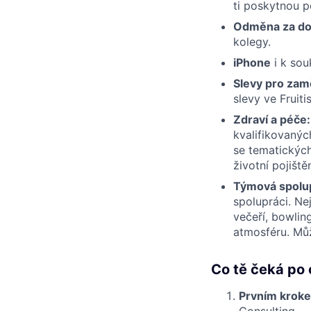
ti poskytnou p
Odměna za do
kolegy.
iPhone
i k so
Slevy pro zam
slevy ve Fruit
Zdraví a péče:
kvalifikovanýc
se tematických
životní pojištěn
Týmová spolup
spolupráci. N
večeří, bowling
atmosféru. Můž
Co tě čeká po 
Prvním krok
Consulting.