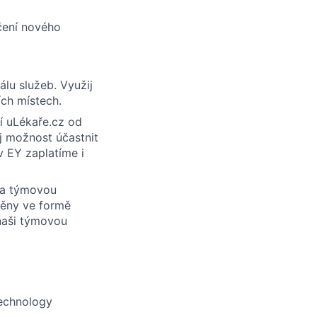
učení nového
lu služeb. Využij
ích místech.
í uLékaře.cz od
j možnost účastnit
v EY zaplatíme i
u a týmovou
měny ve formě
 naši týmovou
echnology