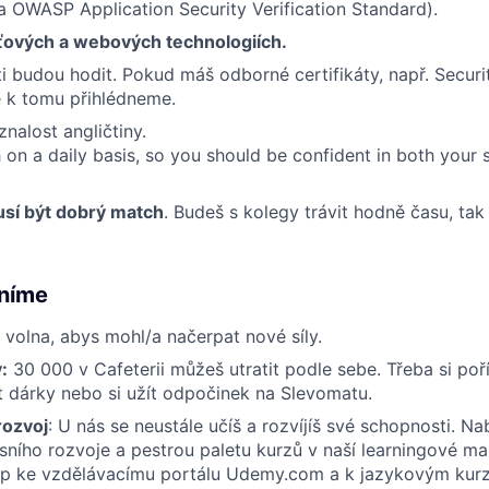
a OWASP Application Security Verification Standard).
íťových a webových technologiích.
 ti budou hodit. Pokud máš odborné certifikáty, např. Secu
tě k tomu přihlédneme.
nalost angličtiny.
 on a daily basis, so you should be confident in both your
usí být dobrý match
. Budeš s kolegy trávit hodně času, tak
ěníme
ů volna, abys mohl/a načerpat nové síly.
:
30 000 v Cafeterii můžeš utratit podle sebe. Třeba si poří
t dárky nebo si užít odpočinek na Slevomatu.
rozvoj
: U nás se neustále učíš a rozvíjíš své schopnosti. Na
ního rozvoje a pestrou paletu kurzů v naší learningové m
tup ke vzdělávacímu portálu Udemy.com a k jazykovým kur