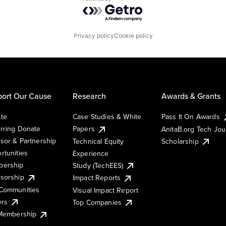
Powered by Getro.com
Privacy policy
Cookie policy
ort Our Cause
Research
Awards & Grants
te
Case Studies & White
Pass It On Awards
rring Donate
Papers
AnitaB.org Tech Jo
sor & Partnership
Technical Equity
Scholarship
rtunities
Experience
ership
Study (TechEES)
sorship
Impact Reports
Communities
Visual Impact Report
ers
Top Companies
 Membership