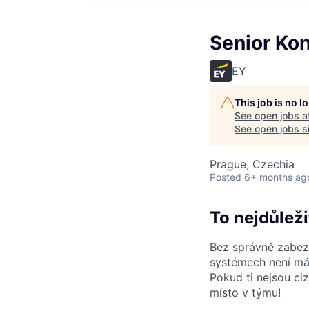
Senior Kon
EY
This job is no 
See open jobs a
See open jobs si
Prague, Czechia
Posted
6+ months ag
To nejdůleži
Bez správně zabez
systémech není mál
Pokud ti nejsou ci
místo v týmu!