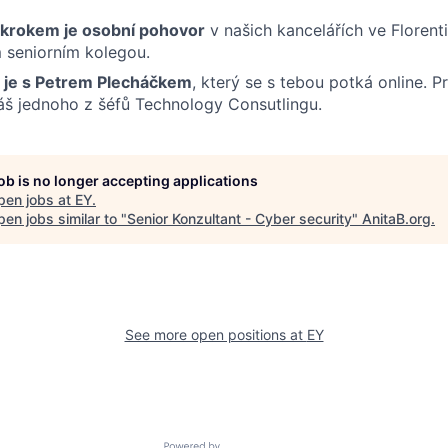
 krokem je osobní pohovor
v našich kancelářích ve Floren
 seniorním kolegou.
o je s Petrem Plecháčkem
, který se s tebou potká online. Pr
áš jednoho z šéfů Technology Consutlingu.
job is no longer accepting applications
pen jobs at
EY
.
en jobs similar to "
Senior Konzultant - Cyber security
"
AnitaB.org
.
See more open positions at
EY