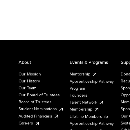
About
Events & Programs
Supp
Our Mission
Mentorship
Dona
Our History
Recu
Apprenticeship Pathway
Our Team
Spon
Program
Our Board of Trustees
Oppo
Founders
Board of Trustees
Memb
Talent Network
Student Nominations
Spon
Membership
Audited Financials
Our 
Lifetime Membership
Syst
Careers
Apprenticeship Pathway