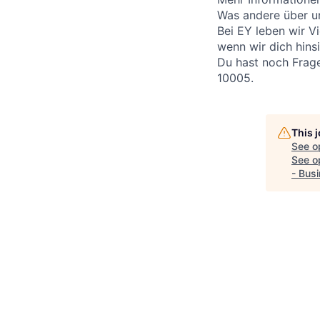
Was andere über un
Bei EY leben wir V
wenn wir dich hins
Du hast noch Frag
10005.
This 
See o
See op
- Bus