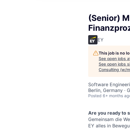
(Senior) M
Finanzpro
EY
This job is no 
See open jobs a
See open jobs si
Consulting (w/m
Software Engineeri
Berlin, Germany ·
Posted
6+ months ag
Are you ready to 
Gemeinsam die Welt
EY alles in Bewegun