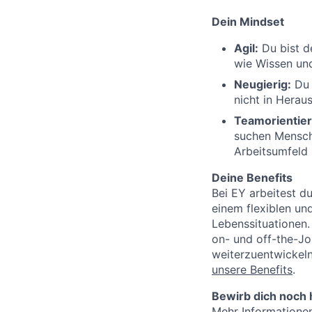
Dein Mindset
Agil:
Du bist d
wie Wissen und
Neugierig:
Du 
nicht in Herau
Teamorientier
suchen Mensche
Arbeitsumfeld 
Deine Benefits
Bei EY arbeitest du
einem flexiblen und
Lebenssituationen.
on- und off-the-Jo
weiterzuentwickeln,
unsere Benefits
.
Bewirb dich noch 
Mehr Informatione