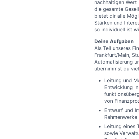
nachhaltigen Wert 
die gesamte Gesell
bietet dir alle Mög
Stärken und Intere
so individuell ist w
Deine Aufgaben
Als Teil unseres F
Frankfurt/Main, St
Automatisierung u
übernimmst du viel
Leitung und Me
Entwicklung i
funktionsüberg
von Finanzpro
Entwurf und I
Rahmenwerke n
Leitung eines 
sowie Verwaltu