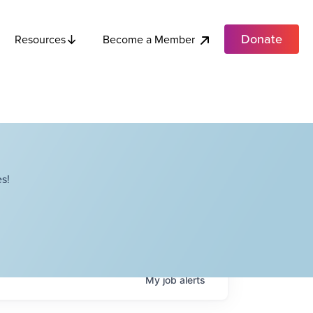
Donate
Become a Member
Resources
s!
My
job
alerts