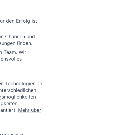
r den Erfolg ist
 in Chancen und
sungen finden.
im Team. Wir
ensvolles
en Technologien. In
nterschiedlichen
ngsmöglichkeiten
igkeiten
rantiert.
Mehr über
rriereseite
.