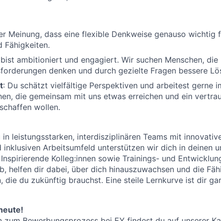
er Meinung, dass eine flexible Denkweise genauso wichtig fü
 Fähigkeiten.
bist ambitioniert und engagiert. Wir suchen Menschen, die
sforderungen denken und durch gezielte Fragen bessere Lö
t
: Du schätzt vielfältige Perspektiven und arbeitest gerne 
n, die gemeinsam mit uns etwas erreichen und ein vertrau
schaffen wollen.
 in leistungsstarken, interdisziplinären Teams mit innovativ
 inklusiven Arbeitsumfeld unterstützen wir dich in deinen u
 Inspirierende Kolleg:innen sowie Trainings- und Entwicklu
b, helfen dir dabei, über dich hinauszuwachsen und die Fäh
 die du zukünftig brauchst. Eine steile Lernkurve ist dir ga
heute!
n zum Bewerbungsprozess bei EY findest du auf unserer
Ka