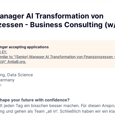
anager AI Transformation von
zessen - Business Consulting (w
longer accepting applications
t
EY
.
milar to "
(Senior) Manager AI Transformation von Finanzprozessen 
/d)
"
AnitaB.org
.
ng, Data Science
 Germany
o
shape your future with confidence?
 jeden Tag ein bisschen besser machen. Für diesen Anspru
g und gehen als Team „all in“. Schließlich haben wir ein kla