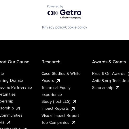
Powered by Getro.com
Privacy policy
Cookie policy
ort Our Cause
Research
Awards & Grants
te
Case Studies & White
Pass It On Awards
rring Donate
Papers
AnitaB.org Tech Jo
sor & Partnership
Technical Equity
Scholarship
rtunities
Experience
ership
Study (TechEES)
sorship
Impact Reports
Communities
Visual Impact Report
ers
Top Companies