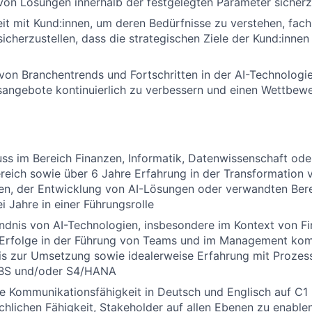
 von Lösungen innerhalb der festgelegten Parameter sicherz
t mit Kund:innen, um deren Bedürfnisse zu verstehen, fac
sicherzustellen, dass die strategischen Ziele der Kund:innen
n Branchentrends und Fortschritten in der AI-Technologie
sangebote kontinuierlich zu verbessern und einen Wettbewe
ss im Bereich Finanzen, Informatik, Datenwissenschaft ode
eich sowie über 6 Jahre Erfahrung in der Transformation 
en, der Entwicklung von AI-Lösungen oder verwandten Ber
i Jahre in einer Führungsrolle
ndnis von AI-Technologien, insbesondere im Kontext von Fi
 Erfolge in der Führung von Teams und im Management kom
bis zur Umsetzung sowie idealerweise Erfahrung mit Proz
GBS und/oder S4/HANA
 Kommunikationsfähigkeit in Deutsch und Englisch auf C1 
lichen Fähigkeit, Stakeholder auf allen Ebenen zu enablen