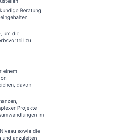
ustellen
hkundige Beratung
 eingehalten
, um die
rbsvorteil zu
r einem
von
eichen, davon
nanzen,
plexer Projekte
essumwandlungen im
Niveau sowie die
 und anzuleiten