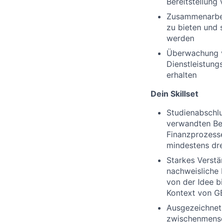
Bereitstellung
Zusammenarbei
zu bieten und 
werden
Überwachung vo
Dienstleistung
erhalten
Dein Skillset
Studienabschlu
verwandten Ber
Finanzprozess
mindestens dre
Starkes Verstä
nachweisliche
von der Idee 
Kontext von 
Ausgezeichnete
zwischenmensch