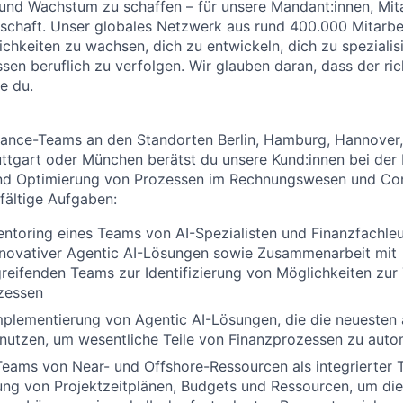
und Wachstum zu schaffen – für unsere Mandant:innen, Mit
schaft. Unser globales Netzwerk aus rund 400.000 Mitarbe
lichkeiten zu wachsen, dich zu entwickeln, dich zu speziali
ssen beruflich zu verfolgen. Wir glauben daran, dass der ri
ie du.
inance-Teams an den Standorten Berlin, Hamburg, Hannover, 
uttgart oder München berätst du unsere Kund:innen bei der D
nd Optimierung von Prozessen im Rechnungswesen und Cont
fältige Aufgaben:
ntoring eines Teams von AI-Spezialisten und Finanzfachleu
nnovativer Agentic AI-Lösungen sowie Zusammenarbeit mit
reifenden Teams zur Identifizierung von Möglichkeiten zur
zessen
mplementierung von Agentic AI-Lösungen, die die neuesten
utzen, um wesentliche Teile von Finanzprozessen zu autom
Teams von Near- und Offshore-Ressourcen als integrierter 
ng von Projektzeitplänen, Budgets und Ressourcen, um die