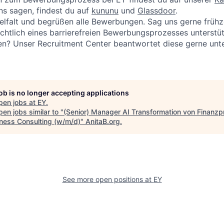
s sagen, findest du auf
kununu
und
Glassdoor
.
ielfalt und begrüßen alle Bewerbungen. Sag uns gerne frühz
ichtlich eines barrierefreien Bewerbungsprozesses unterstü
en? Unser Recruitment Center beantwortet diese gerne un
job is no longer accepting applications
pen jobs at
EY
.
en jobs similar to "
(Senior) Manager AI Transformation von Finanz
iness Consulting (w/m/d)
"
AnitaB.org
.
See more open positions at
EY