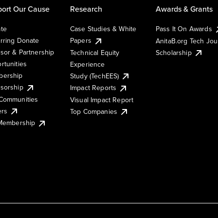
ort Our Cause
Research
Awards & Grants
te
Case Studies & White
Pass It On Awards
rring Donate
Papers
AnitaB.org Tech Jo
sor & Partnership
Technical Equity
Scholarship
rtunities
Experience
ership
Study (TechEES)
sorship
Impact Reports
Communities
Visual Impact Report
ers
Top Companies
 Membership