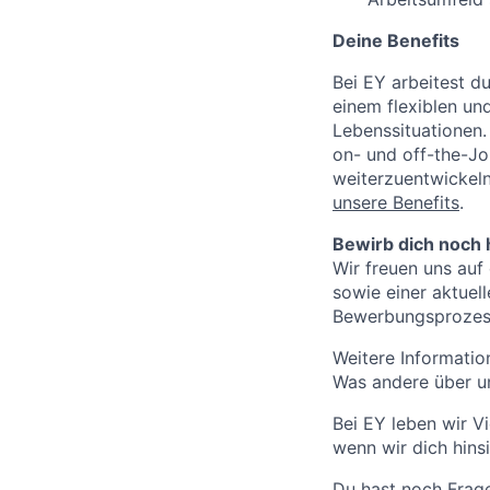
Deine Benefits
Bei EY arbeitest du
einem flexiblen und
Lebenssituationen.
on- und off-the-Jo
weiterzuentwickeln,
unsere Benefits
.
Bewirb dich noch 
Wir freuen uns auf
sowie einer aktuel
Bewerbungsprozess
Weitere Informatio
Was andere über un
Bei EY leben wir V
wenn wir dich hins
Du hast noch Frag