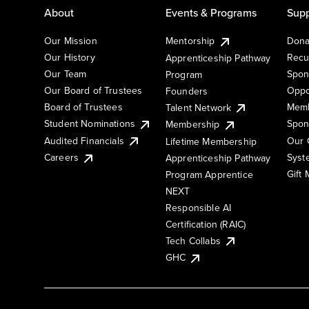
About
Events & Programs
Supp
Our Mission
Mentorship
Dona
Our History
Recu
Apprenticeship Pathway
Our Team
Spon
Program
Our Board of Trustees
Oppo
Founders
Board of Trustees
Memb
Talent Network
Student Nominations
Spon
Membership
Audited Financials
Our 
Lifetime Membership
Syst
Careers
Apprenticeship Pathway
Gift
Program Apprentice
NEXT
Responsible AI
Certification (RAIC)
Tech Collabs
GHC