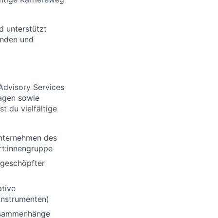
d unterstützt
rnden und
 Advisory Services
ragen sowie
 du vielfältige
Unternehmen des
ert:innengruppe
sgeschöpfter
ative
instrumenten)
Zusammenhänge