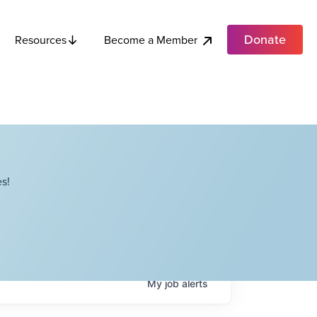
Donate
Become a Member
Resources
s!
My
job
alerts