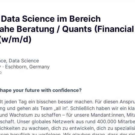
 Data Science im Bereich
he Beratung / Quants (Financial
 (w/m/d)
nce, Data Science
y · Eschborn, Germany
o
shape your future with confidence?
 jeden Tag ein bisschen besser machen. Für diesen Anspru
g und gehen als Team „all in“. Schließlich haben wir ein kla
und Wachstum zu schaffen – für unsere Mandant:innen, Mit
schaft. Unser globales Netzwerk aus rund 400.000 Mitarbe
lichkeiten zu wachsen, dich zu entwickeln, dich zu speziali
ssen beruflich zu verfolgen. Wir glauben daran, dass der ri