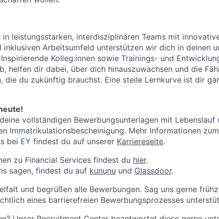
 in leistungsstarken, interdisziplinären Teams mit innovativ
 inklusiven Arbeitsumfeld unterstützen wir dich in deinen u
 Inspirierende Kolleg:innen sowie Trainings- und Entwicklu
b, helfen dir dabei, über dich hinauszuwachsen und die Fäh
 die du zukünftig brauchst. Eine steile Lernkurve ist dir ga
heute!
 deine vollständigen Bewerbungsunterlagen mit Lebenslauf
len Immatrikulationsbescheinigung. Mehr Informationen zum
 bei EY findest du auf unserer
Karriereseite
.
nen zu Financial Services findest du
hier
.
s sagen, findest du auf
kununu
und
Glassdoor
.
ielfalt und begrüßen alle Bewerbungen. Sag uns gerne frühz
ichtlich eines barrierefreien Bewerbungsprozesses unterstü
en? Unser Recruitment Center beantwortet diese gerne un