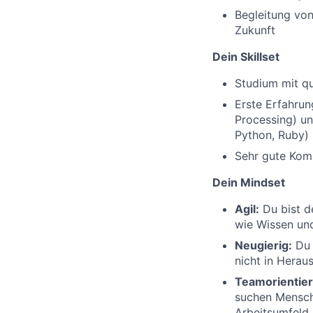
Begleitung vo
Zukunft
Dein Skillset
Studium mit qu
Erste Erfahrun
Processing) un
Python, Ruby)
Sehr gute Komm
Dein Mindset
Agil:
Du bist d
wie Wissen und
Neugierig:
Du 
nicht in Herau
Teamorientier
suchen Mensche
Arbeitsumfeld 