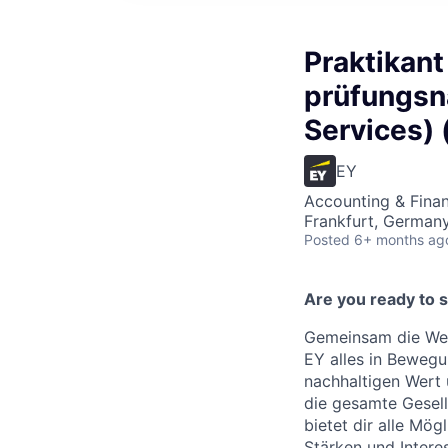
Praktikant
prüfungsna
Services)
EY
Accounting & Fina
Frankfurt, German
Posted
6+ months ag
Are you ready to 
Gemeinsam die Welt
EY alles in Bewegun
nachhaltigen Wert 
die gesamte Gesell
bietet dir alle Mög
Stärken und Intere