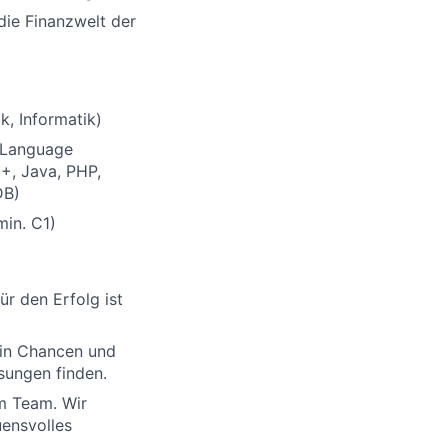
ie Finanzwelt der
k, Informatik)
l Language
+, Java, PHP,
DB)
min. C1)
r den Erfolg ist
 in Chancen und
sungen finden.
im Team. Wir
ensvolles