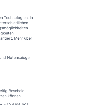
en Technologien. In
nterschiedlichen
ngsmöglichkeiten
igkeiten
rantiert.
Mehr über
 und Notenspiegel
eitig Bescheid,
tzen können.
ter +49 6196 996