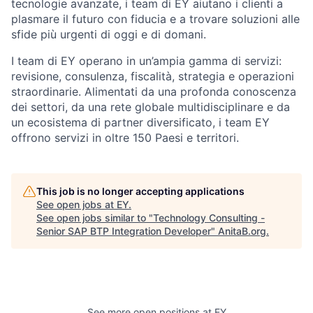
tecnologie avanzate, i team di EY aiutano i clienti a
plasmare il futuro con fiducia e a trovare soluzioni alle
sfide più urgenti di oggi e di domani.
I team di EY operano in un’ampia gamma di servizi:
revisione, consulenza, fiscalità, strategia e operazioni
straordinarie. Alimentati da una profonda conoscenza
dei settori, da una rete globale multidisciplinare e da
un ecosistema di partner diversificato, i team EY
offrono servizi in oltre 150 Paes
i e territori.
This job is no longer accepting applications
See open jobs at
EY
.
See open jobs similar to "
Technology Consulting -
Senior SAP BTP Integration Developer
"
AnitaB.org
.
See more open positions at
EY