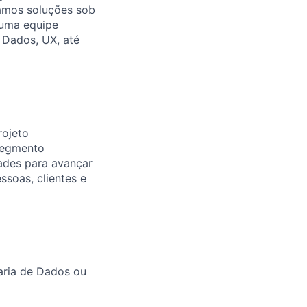
gamos soluções sob
 uma equipe
m Dados, UX, até
rojeto
 segmento
ades para avançar
soas, clientes e
aria de Dados ou