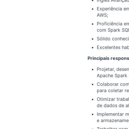
Inglês Avançad
Experiência e
AWS;
Proficiência 
com Spark SQL
Sólido conheci
Excelentes hab
Principais respons
Projetar, des
Apache Spark
Colaborar com 
para coletar r
Otimizar trab
de dados de al
Implementar me
e armazename