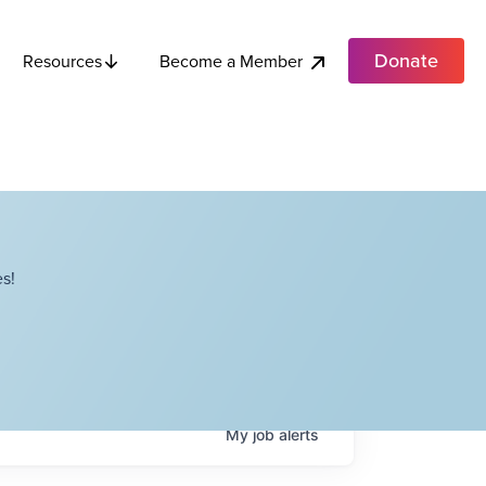
Donate
Become a Member
Resources
s!
My
job
alerts