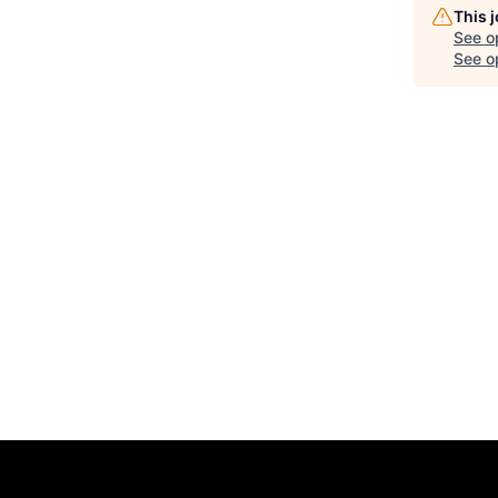
This 
See o
See op