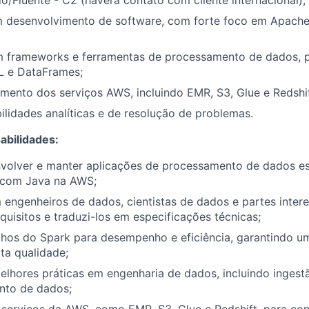
o/Fluente - C2 (haverá contato com cliente internacional);
m desenvolvimento de software, com forte foco em Apache
em frameworks e ferramentas de processamento de dados, p
 e DataFrames;
mento dos serviços AWS, incluindo EMR, S3, Glue e Redshif
ilidades analíticas e de resolução de problemas.
abilidades:
envolver e manter aplicações de processamento de dados e
 com Java na AWS;
engenheiros de dados, cientistas de dados e partes inter
equisitos e traduzi-los em especificações técnicas;
alhos do Spark para desempenho e eficiência, garantindo 
ta qualidade;
lhores práticas em engenharia de dados, incluindo ingest
nto de dados;