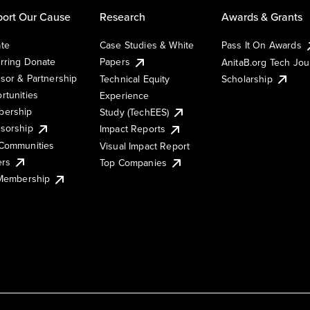
ort Our Cause
Research
Awards & Grants
te
Case Studies & White
Pass It On Awards
rring Donate
Papers
AnitaB.org Tech Jo
sor & Partnership
Technical Equity
Scholarship
rtunities
Experience
ership
Study (TechEES)
sorship
Impact Reports
Communities
Visual Impact Report
ers
Top Companies
 Membership