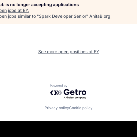
job is no longer accepting applications
pen jobs at
EY
.
en jobs similar to "
Spark Developer Senior
"
AnitaB.org
.
See more open positions at
EY
Powered by Getro.com
Privacy policy
Cookie policy