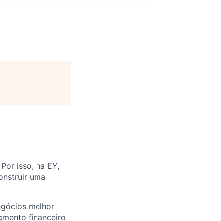
Por isso, na EY,
onstruir uma
egócios melhor
gmento financeiro