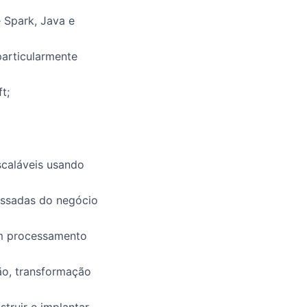
 Spark, Java e
articularmente
t;
scaláveis usando
essadas do negócio
um processamento
ão, transformação