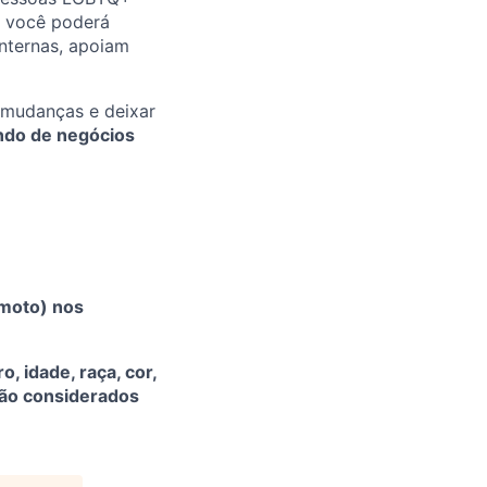
, você poderá
internas, apoiam
r mudanças e deixar
ndo de negócios
emoto) nos
 idade, raça, cor,
erão considerados