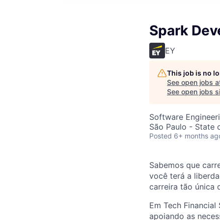
Spark Dev
EY
This job is no 
See open jobs a
See open jobs si
Software Engineer
São Paulo - State o
Posted
6+ months ag
Sabemos que carrei
você terá a liberd
carreira tão única
Em Tech Financial
apoiando as necess