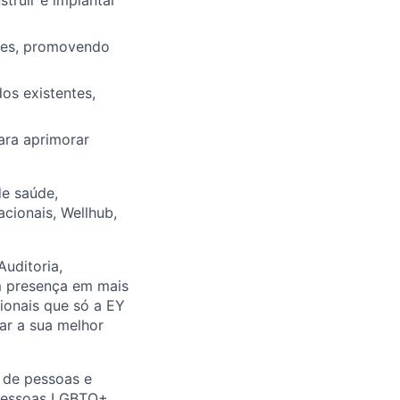
truir e implantar
ores, promovendo
os existentes,
ara aprimorar
de saúde,
cionais, Wellhub,
uditoria,
om presença em mais
ionais que só a EY
nar a sua melhor
 de pessoas e
 pessoas LGBTQ+