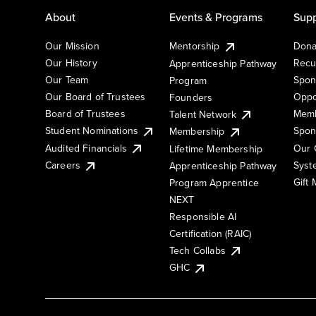
About
Events & Programs
Supp
Our Mission
Mentorship
Dona
Our History
Recu
Apprenticeship Pathway
Our Team
Spon
Program
Our Board of Trustees
Oppo
Founders
Board of Trustees
Memb
Talent Network
Student Nominations
Spon
Membership
Audited Financials
Our 
Lifetime Membership
Syst
Careers
Apprenticeship Pathway
Gift
Program Apprentice
NEXT
Responsible AI
Certification (RAIC)
Tech Collabs
GHC