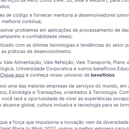
serviços da AWS, como EMR, S3, Glue e Redshift, para cons
ados;
ões de código e fornecer mentoria a desenvolvedores juni
 melhoria contínua;
resolver problemas em aplicações de processamento de dad
empenho e confiabilidade ideais;
lizado com as últimas tecnologias e tendências do setor p
 as práticas de desenvolvimento.
s:
Vale Alimentação, Vale Refeição, Vale Transporte, Plano 
lógica, Universidade Corporativa e outros benefícios Educa
Clique aqui
e conheça nosso universo de
benefícios
.
mos uma das maiores empresas de serviços do mundo, em A
tos, Estratégia e Transações, orientados à Tecnologia. C
i você terá a oportunidade de viver as experiências excepc
 alcance global, cultura inclusiva e tecnologia para se tor
que a força que impulsiona a inovação vem da diversidade
 Great Place to Work 2022, somos a melhor empresa para