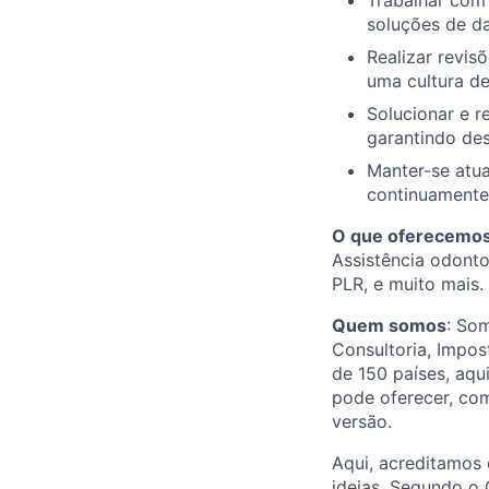
Trabalhar com 
soluções de d
Realizar revis
uma cultura de
Solucionar e 
garantindo des
Manter-se atua
continuamente
O que oferecemo
Assistência odonto
PLR, e muito mais.
Quem somos
: So
Consultoria, Impos
de 150 países, aqu
pode oferecer, com
versão.
Aqui, acreditamos 
ideias. Segundo o