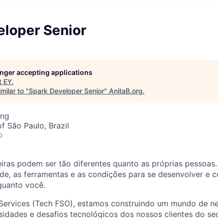
eloper Senior
longer accepting applications
t
EY
.
milar to "
Spark Developer Senior
"
AnitaB.org
.
ing
f São Paulo, Brazil
o
ras podem ser tão diferentes quanto as próprias pessoas. 
ade, as ferramentas e as condições para se desenvolver e c
 quanto você.
 Services (Tech FSO), estamos construindo um mundo de n
idades e desafios tecnológicos dos nossos clientes do se