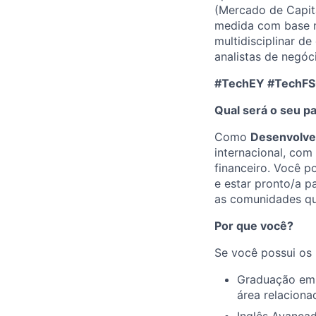
(Mercado de Capita
medida com base n
multidisciplinar d
analistas de negóc
#TechEY #TechF
Qual será o seu p
Como
Desenvolve
internacional, co
financeiro. Você 
e estar pronto/a p
as comunidades qu
Por que você?
Se você possui os 
Graduação em 
área relaciona