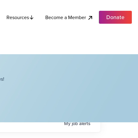
Donate
Become a Member
Resources
s!
My
job
alerts