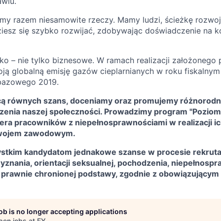
awiu.
my razem niesamowite rzeczy. Mamy ludzi, ścieżkę rozwoju
ziesz się szybko rozwijać, zdobywając doświadczenie na k
 – nie tylko biznesowe. W ramach realizacji założonego p
oją globalną emisję gazów cieplarnianych w roku fiskaln
 bazowego 2019.
cą równych szans, doceniamy oraz promujemy różnorodn
czenia naszej społeczności. Prowadzimy program "Pozio
iera pracowników z niepełnosprawnościami w realizacji ic
zwojem zawodowym.
tkim kandydatom jednakowe szanse w procesie rekrutacj
 wyznania, orientacji seksualnej, pochodzenia, niepełnosp
ej prawnie chronionej podstawy, zgodnie z obowiązujący
job is no longer accepting applications
pen jobs at
EY
.