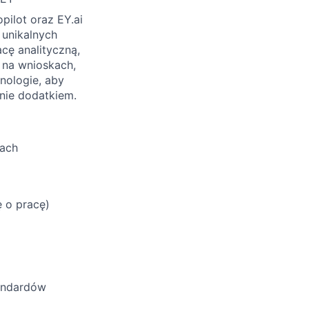
pilot oraz EY.ai
 unikalnych
cę analityczną,
 na wnioskach,
hnologie, aby
nie dodatkiem.
kach
 o pracę)
andardów