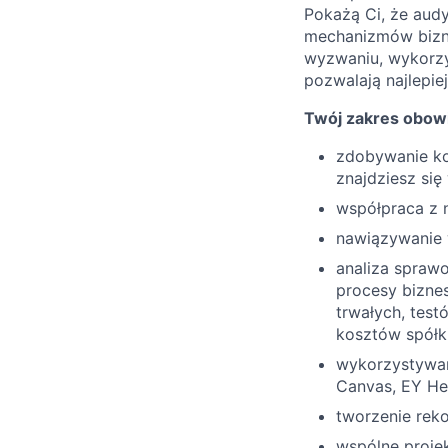
Pokażą Ci, że audy
mechanizmów bizne
wyzwaniu, wykorzy
pozwalają najlepie
Twój zakres obow
zdobywanie ko
znajdziesz się
współpraca z n
nawiązywanie 
analiza sprawo
procesy bizne
trwałych, test
kosztów spółk
wykorzystywani
Canvas, EY Hel
tworzenie reko
wspólne projek