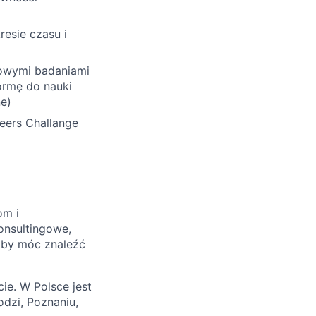
esie czasu i
kowymi badaniami
formę do nauki
ne)
teers Challange
om i
onsultingowe,
, by móc znaleźć
ie. W Polsce jest
dzi, Poznaniu,