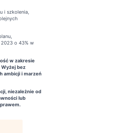
 i szkolenia,
olejnych
lanu,
ym 2023 o 43% w
ość w zakresie
m Wyżej bez
h ambicji i marzeń
i, niezależnie od
rawności lub
m prawem.