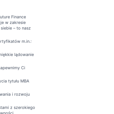
uture Finance
je w zakresie
 siebie – to nasz
tyfikatów m.in.:
miękkie lądowanie
 Zapewnimy Ci
ycia tytułu MBA
wania i rozwoju
stami z szerokiego
ywności