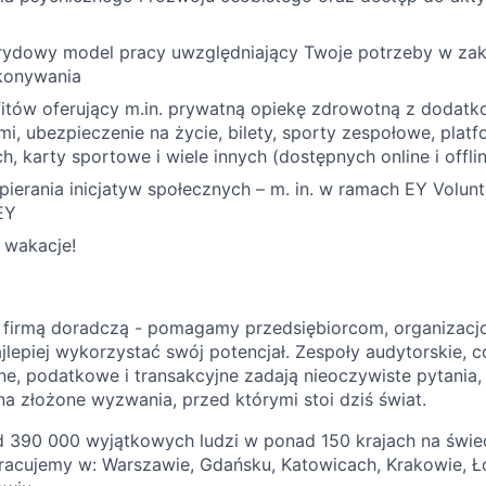
ydowy model pracy uwzględniający Twoje potrzeby w zakr
ykonywania
itów oferujący m.in. prywatną opiekę zdrowotną z dodat
mi, ubezpieczenie na życie, bilety, sporty zespołowe, plat
, karty sportowe i wiele innych (dostępnych online i offli
ierania inicjatyw społecznych – m. in. w ramach EY Volun
EY
 wakacje!
 firmą doradczą - pomagamy przedsiębiorcom, organizacj
lepiej wykorzystać swój potencjał. Zespoły audytorskie, c
ne, podatkowe i transakcyjne zadają nieoczywiste pytania
a złożone wyzwania, przed którymi stoi dziś świat.
 390 000 wyjątkowych ludzi w ponad 150 krajach na świec
racujemy w: Warszawie, Gdańsku, Katowicach, Krakowie, Ło