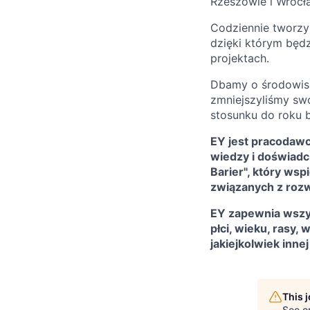
Rzeszowie i Wrocł
Codziennie tworzy
dzięki którym będ
projektach.
Dbamy o środowisko
zmniejszyliśmy sw
stosunku do roku
EY jest pracodaw
wiedzy i doświad
Barier", który wsp
związanych z ro
EY zapewnia wszys
płci, wieku, rasy,
jakiejkolwiek inn
This 
See o