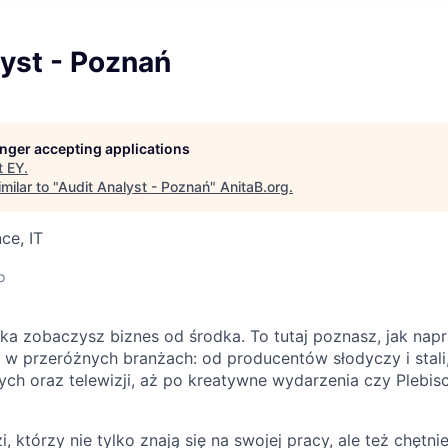
yst - Poznań
longer accepting applications
t
EY
.
milar to "
Audit Analyst - Poznań
"
AnitaB.org
.
ce, IT
o
a zobaczysz biznes od środka. To tutaj poznasz, jak napr
 w przeróżnych branżach: od producentów słodyczy i stali,
h oraz telewizji, aż po kreatywne wydarzenia czy Plebis
 którzy nie tylko znają się na swojej pracy, ale też chętnie