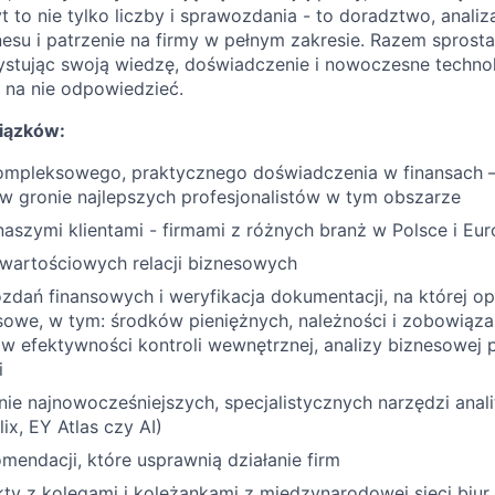
t to nie tylko liczby i sprawozdania - to doradztwo, analiz
su i patrzenie na firmy w pełnym zakresie. Razem spros
stując swoją wiedzę, doświadczenie i nowoczesne technol
j na nie odpowiedzieć.
iązków:
mpleksowego, praktycznego doświadczenia w finansach 
 w gronie najlepszych profesjonalistów w tym obszarze
aszymi klientami - firmami z różnych branż w Polsce i Eur
wartościowych relacji biznesowych
zdań finansowych i weryfikacja dokumentacji, na której op
sowe, w tym: środków pieniężnych, należności i zobowiąz
ów efektywności kontroli wewnętrznej, analizy biznesowej
i
e najnowocześniejszych, specjalistycznych narzędzi anali
ix, EY Atlas czy AI)
mendacji, które usprawnią działanie firm
ty z kolegami i koleżankami z międzynarodowej sieci biur