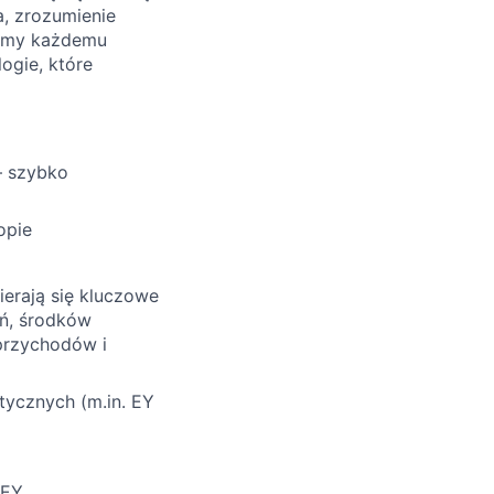
a, zrozumienie
tamy każdemu
ogie, które
– szybko
opie
ierają się kluczowe
ań, środków
 przychodów i
tycznych (m.in. EY
 EY