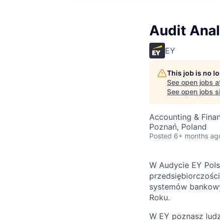
Audit Anal
EY
This job is no 
See open jobs a
See open jobs si
Accounting & Finan
Poznań, Poland
Posted
6+ months ag
W Audycie EY Polsk
przedsiębiorczości
systemów bankowyc
Roku.
W EY poznasz ludzi,