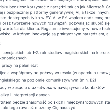
sku będziesz korzystać z narzędzi takich jak Microsoft Co
j i bezpiecznej platformy generatywnej AI, a także innych,
sto dostępnych tylko w EY. AI w EY wspiera codzienną pra
i oraz tworzenie nowych rozwiązań, pozwalając skupić się
nej wartości dla klienta. Regularnie inwestujemy w nowe tec
wisko, w którym innowacje są praktycznym narzędziem, a 
:
 licencjackich lub 1-2. rok studiów magisterskich na kierun
ekonomicznych
 pracy na pełen etat
jęcia współpracy od połowy września (w oparciu o umowę
angielskiego na poziomie komunikatywnym (min. B2)
racy w zespole oraz łatwość w nawiązywaniu kontaktów
alizy i interpretacji danych
utem będzie znajomość polskich i międzynarodowych st
, ale tego również możemy Cię nauczyć