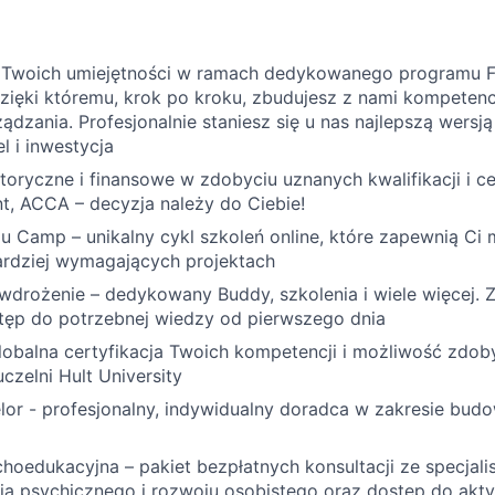
 Twoich umiejętności w ramach dedykowanego programu F
dzięki któremu, krok po kroku, zbudujesz z nami kompetenc
ządzania. Profesjonalnie staniesz się u nas najlepszą wersją
l i inwestycja
oryczne i finansowe w zdobyciu uznanych kwalifikacji i cer
t, ACCA – decyzja należy do Ciebie!
 Camp – unikalny cykl szkoleń online, które zapewnią Ci 
ardziej wymagających projektach
drożenie – dedykowany Buddy, szkolenia i wiele więcej.
stęp do potrzebnej wiedzy od pierwszego dnia
lobalna certyfikacja Twoich kompetencji i możliwość zdob
zelni Hult University
or - profesjonalny, indywidualny doradca w zakresie budo
hoedukacyjna – pakiet bezpłatnych konsultacji ze specjali
ia psychicznego i rozwoju osobistego oraz dostęp do akt