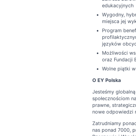
edukacyjnych
Wygodny, hybr
miejsca jej w
Program benef
profilaktyczny
języków obcych
Możliwości wsp
oraz Fundacji 
Wolne piątki w
O EY Polska
Jesteśmy globalną
społecznościom naj
prawne, strategicz
nowe odpowiedzi n
Zatrudniamy ponad
nas ponad 7000, p