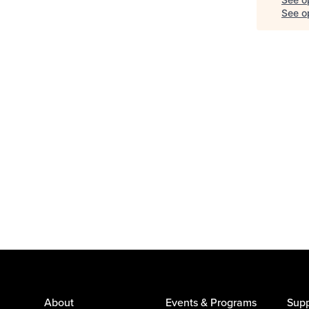
See op
About
Events & Programs
Supp