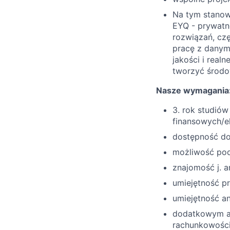
Na tym stanowi
EYQ - prywatne
rozwiązań, czę
pracę z danym
jakości i real
tworzyć środo
Nasze wymagania
3. rok studiów
finansowych/
dostępność do
możliwość pod
znajomość j. 
umiejętność p
umiejętność an
dodatkowym at
rachunkowości