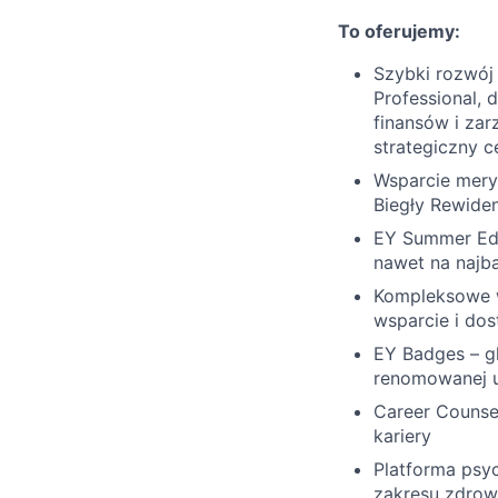
To oferujemy:
Szybki rozwój
Professional, 
finansów i zar
strategiczny ce
Wsparcie meryt
Biegły Rewiden
EY Summer Edu
nawet na najb
Kompleksowe w
wsparcie i do
EY Badges – g
renomowanej uc
Career Counsel
kariery
Platforma psyc
zakresu zdrow