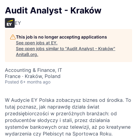
Audit Analyst - Kraków
EY
This job is no longer accepting applications
See open jobs at
EY
.
See open jobs similar to "
Audit Analyst - Kraków
"
AnitaB.org
.
Accounting & Finance, IT
France · Kraków, Poland
Posted
6+ months ago
W Audycie EY Polska zobaczysz biznes od środka. To
tutaj poznasz, jak naprawdę działa świat
przedsiębiorczości w przeróżnych branżach: od
producentów słodyczy i stali, przez działania
systemów bankowych oraz telewizji, aż po kreatywne
wydarzenia czy Plebiscyt na Sportowca Roku.