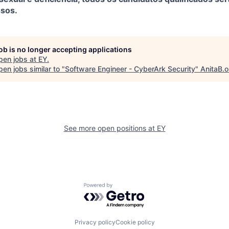
sos.
job is no longer accepting applications
pen jobs at
EY
.
en jobs similar to "
Software Engineer - CyberArk Security
"
AnitaB.o
See more open positions at
EY
Powered by Getro.com
Privacy policy
Cookie policy