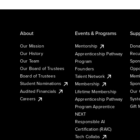
About
Events & Programs
Supp
Our Mission
Mentorship
Dona
Our History
Recu
Apprenticeship Pathway
Our Team
Spon
Program
Our Board of Trustees
Oppo
Founders
Board of Trustees
Memb
Talent Network
Student Nominations
Spon
Membership
Audited Financials
Our 
Lifetime Membership
Syst
Careers
Apprenticeship Pathway
Gift
Program Apprentice
NEXT
Responsible AI
Certification (RAIC)
Tech Collabs