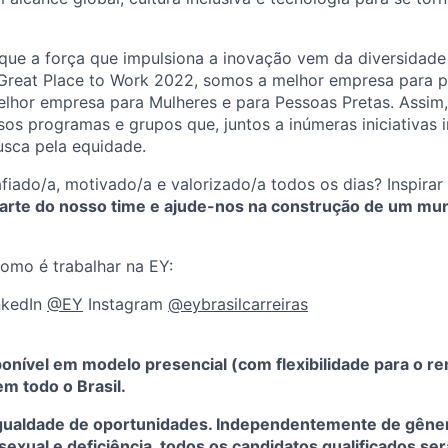
que a força que impulsiona a inovação vem da diversidade
 Great Place to Work 2022, somos a melhor empresa para
melhor empresa para Mulheres e para Pessoas Pretas. Assim
sos programas e grupos que, juntos a inúmeras iniciativas 
usca pela equidade.
afiado/a, motivado/a e valorizado/a todos os dias? Inspira
arte do nosso time e ajude-nos na construção de um mu
omo é trabalhar na EY:
nkedIn
@EY
Instagram
@eybrasilcarreiras
onível em modelo presencial (com flexibilidade para o r
em todo o Brasil.
igualdade de oportunidades. Independentemente de gênero,
sexual e deficiência, todos os candidatos qualificados s