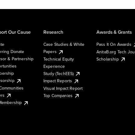
ort Our Cause
Research
Awards & Grants
te
Case Studies & White
Pass It On Awards
rring Donate
Papers
AnitaB.org Tech Jo
sor & Partnership
Technical Equity
Scholarship
rtunities
Experience
ership
Study (TechEES)
sorship
Impact Reports
Communities
Visual Impact Report
ers
Top Companies
 Membership