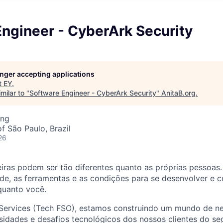
ngineer - CyberArk Security
longer accepting applications
t
EY
.
milar to "
Software Engineer - CyberArk Security
"
AnitaB.org
.
ing
f São Paulo, Brazil
26
ras podem ser tão diferentes quanto as próprias pessoas. 
ade, as ferramentas e as condições para se desenvolver e c
 quanto você.
 Services (Tech FSO), estamos construindo um mundo de n
idades e desafios tecnológicos dos nossos clientes do se