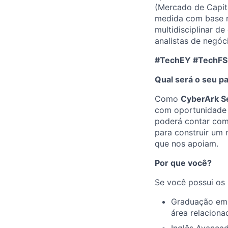
(Mercado de Capita
medida com base n
multidisciplinar d
analistas de negóc
#TechEY #TechFS
Qual será o seu p
Como
CyberArk S
com oportunidade 
poderá contar com
para construir um
que nos apoiam.
Por que você?
Se você possui os 
Graduação em 
área relaciona