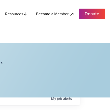
Donate
Become a Member
Resources
s!
My
job
alerts