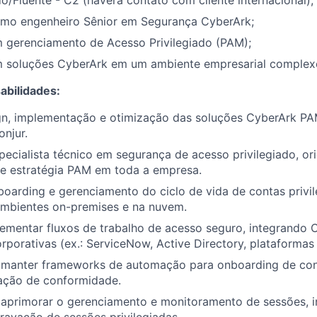
o/Fluente - C2 (haverá contato com cliente internacional);
omo engenheiro Sênior em Segurança CyberArk;
m gerenciamento de Acesso Privilegiado (PAM);
m soluções CyberArk em um ambiente empresarial complex
abilidades:
gn, implementação e otimização das soluções CyberArk PAM
njur.
ecialista técnico em segurança de acesso privilegiado, or
 e estratégia PAM em toda a empresa.
oarding e gerenciamento do ciclo de vida de contas privil
mbientes on-premises e na nuvem.
lementar fluxos de trabalho de acesso seguro, integrando
rporativas (ex.: ServiceNow, Active Directory, plataformas
 manter frameworks de automação para onboarding de con
cação de conformidade.
 aprimorar o gerenciamento e monitoramento de sessões, i