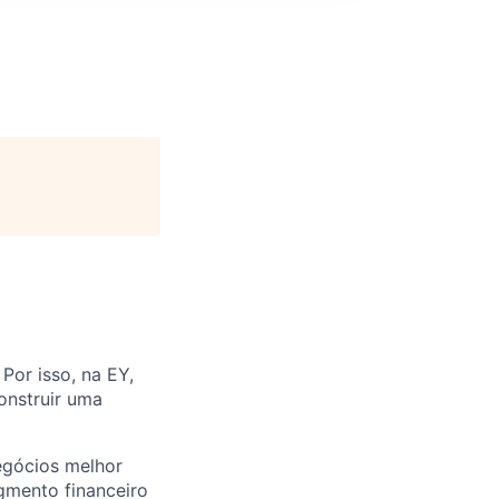
Por isso, na EY,
onstruir uma
egócios melhor
gmento financeiro