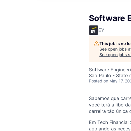
Software E
EY
This job is no 
See open jobs a
See open jobs si
Software Engineer
São Paulo - State o
Posted
on May 17, 20
Sabemos que carrei
você terá a liberd
carreira tão única
Em Tech Financial
apoiando as necess