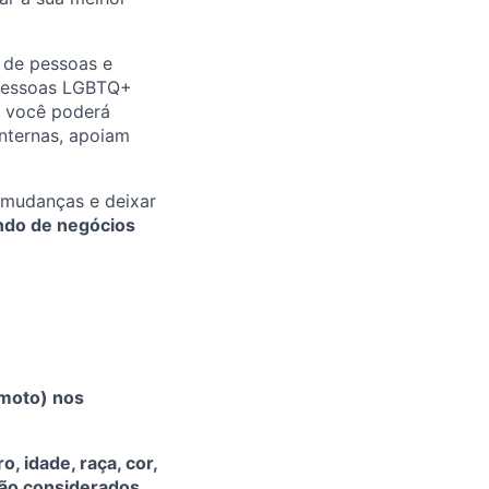
 de pessoas e
 pessoas LGBTQ+
, você poderá
internas, apoiam
r mudanças e deixar
ndo de negócios
emoto) nos
 idade, raça, cor,
erão considerados