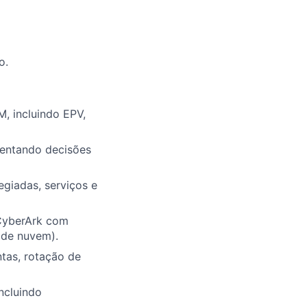
o.
, incluindo EPV,
ientando decisões
egiadas, serviços e
 CyberArk com
 de nuvem).
tas, rotação de
ncluindo