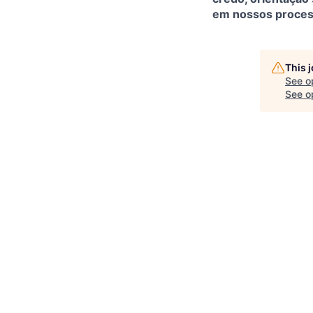
em nossos proces
This 
See o
See op