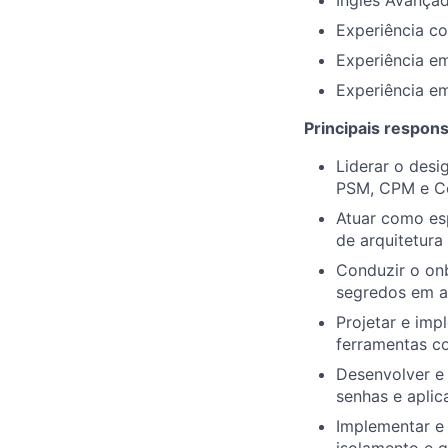
Inglês Avançad
Experiência c
Experiência e
Experiência e
Principais respons
Liderar o desi
PSM, CPM e Co
Atuar como esp
de arquitetura
Conduzir o onb
segredos em a
Projetar e imp
ferramentas co
Desenvolver e
senhas e apli
Implementar e