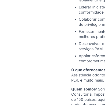
isolamento e g
Liderar inicia
conformidade c
Colaborar com 
de privilégio m
Fornecer mento
melhores práti
Desenvolver e
serviços PAM.
Apoiar esforço
comprometimen
O que oferecemo
Assistência odonto
PLR, e muito mais.
Quem somos
: So
Consultoria, Impos
de 150 países, aqu
pode oferecer, com