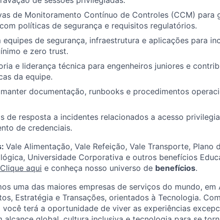
ravação de sessões privilegiadas.
tivas de Monitoramento Contínuo de Controles (CCM) para g
om políticas de segurança e requisitos regulatórios.
equipes de segurança, infraestrutura e aplicações para inc
ínimo e zero trust.
ria e liderança técnica para engenheiros juniores e contrib
cas da equipe.
 manter documentação, runbooks e procedimentos operaci
s de resposta a incidentes relacionados a acesso privilegi
to de credenciais.
s:
Vale Alimentação, Vale Refeição, Vale Transporte, Plano 
lógica, Universidade Corporativa e outros benefícios Educa
Clique aqui
e conheça nosso universo de
benefícios
.
mos uma das maiores empresas de serviços do mundo, em A
tos, Estratégia e Transações, orientados à Tecnologia. C
i você terá a oportunidade de viver as experiências excepc
 alcance global, cultura inclusiva e tecnologia para se tor