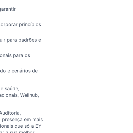
arantir
orporar princípios
uir para padrões e
onais para os
ado e cenários de
de saúde,
cionais, Wellhub,
uditoria,
om presença em mais
ionais que só a EY
nar a sua melhor