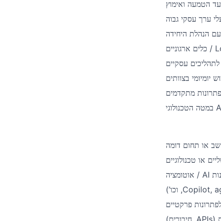
עד הטמעה ואימוץ
י ערך עסקי גבוה
 עם הנהלת היחידה
/ כלים ארגוניים
L
תהליכים עסקיים
יומיומי בצוותים
פתרונות מתקדמים
במטה הטכנולוגי
A
שב או תחום דומה
/ אוטומציה
AI
נות
, וכו’)
Copilot, a
לפתרונות פרקטיים
, חיבורים)
APIs
ית