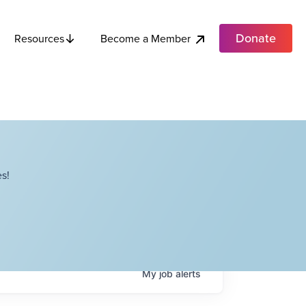
Donate
Become a Member
Resources
s!
My
job
alerts