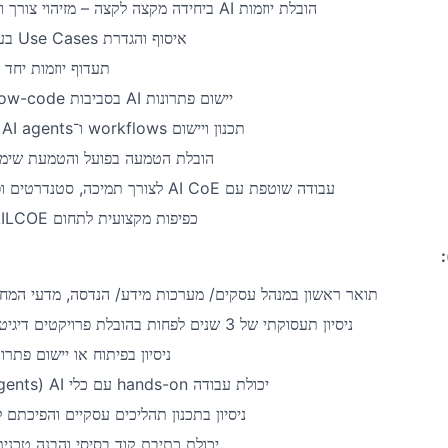
ביחידה מקצה לקצה – מזיהוי צורך ו
AI
הובלת יוזמות
בעל
Use Cases
איסוף והגדרת
תעדוף יוזמות יחד
ow-code
בסביבות
AI
יישום פתרונות
ל
AI agents
ו־
workflows
תכנון ויישום
הובלת הטמעה בפועל והטמעת שימוש 
לצורך תמיכה, סטנדרטים ו
AI CoE
עבודה שוטפת עם
ILCOE
כפיפות מקצועית לתחום
:
תואר ראשון במנהל עסקים/ מערכות מידע/ הנדסה, מדעי המח
ניסיון תעסוקתי של 3 שנים לפחות בהובלת פרויקטים דיגיטליים או טכנולוגיים
ניסיון בפיתוח או יישום פתרו
gents
(
AI
עם כלי
hands-on
יכולת עבודה
ניסיון בתכנון תהליכים עסקיים והפיכתם 
יכולת כתיבת קוד בסיסי והבנה טכנ (