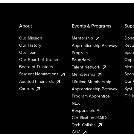
About
Events & Programs
Supp
Our Mission
Mentorship
Dona
Our History
Recu
Apprenticeship Pathway
Our Team
Spon
Program
Our Board of Trustees
Oppo
Founders
Board of Trustees
Memb
Talent Network
Student Nominations
Spon
Membership
Audited Financials
Our 
Lifetime Membership
Syst
Careers
Apprenticeship Pathway
Gift
Program Apprentice
NEXT
Responsible AI
Certification (RAIC)
Tech Collabs
GHC