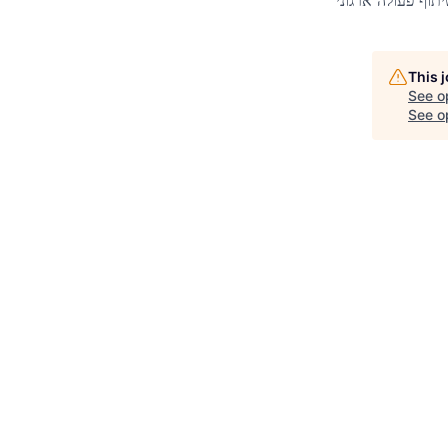
תוף פעולה ארגוני
This 
See o
See op