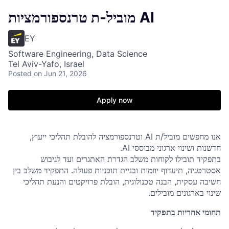
מוביל-ת טרנספורמציות AI
EY
Software Engineering, Data Science
Tel Aviv-Yafo, Israel
Posted
on Jun 21, 2026
Apply now
וטרנספורמציה להובלת תהליכי ייעוץ,
AI
אנו מחפשים מוביל/ת
.
AI
חדשנות ושינוי ארגוני מבוססי
בתפקיד תובילו לקוחות משלב הגדרת האתגרים ועד לגיבוש
אסטרטגיה, תיעדוף יוזמות ובניית תוכניות פעולה. התפקיד משלב בין
חשיבה עסקית, הבנה טכנולוגית, הובלת פרויקטים והנעת תהליכי
.
שינוי בארגונים מובילים
תחומי אחריות בתפקיד