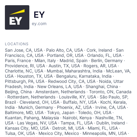
EY
ey.com
LOCATIONS
San Jose, CA, USA · Palo Alto, CA, USA · Cork, Ireland · San Francisco, CA, USA · Portland, OR, USA · Orlando, FL, USA · Paris, France · Milan, Italy · Madrid, Spain · Berlin, Germany · Providence, RI, USA · Austin, TX, USA · Rogers, AR, USA · Charlotte, NC, USA · Mumbai, Maharashtra, India · McLean, VA, USA · Houston, TX, USA · Bengaluru, Karnataka, India · Pittsburgh, PA, USA · Redwood City, CA, USA · Noida, Uttar Pradesh, India · New Orleans, LA, USA · Shanghai, China · Beijing, China · Amsterdam, Netherlands · Toronto, ON, Canada · Rotterdam, Netherlands · Louisville, KY, USA · São Paulo, SP, Brazil · Cleveland, OH, USA · Buffalo, NY, USA · Kochi, Kerala, India · Munich, Germany · Phoenix, AZ, USA · Irvine, CA, USA · Baltimore, MD, USA · Tokyo, Japan · Toledo, OH, USA · Kuantan, Pahang, Malaysia · Nairobi, Kenya · Nashville, TN, USA · Las Vegas, NV, USA · Tampa, FL, USA · Dublin, Ireland · Kansas City, MO, USA · Detroit, MI, USA · Miami, FL, USA · Tulsa, OK, USA · Mexico City, Mexico · Minneapolis, MN, USA · Wichita, KS, USA · Boca Raton, FL, USA · San Diego, CA, USA · San Antonio, TX, USA · Chattanooga, TN, USA · Kuala Lumpur, Malaysia · Hartford, CT, USA · Barcelona, Spain · Kampala, Uganda · Tucson, AZ, USA · Chengdu, Sichuan, China · Grand Rapids, MI, USA · Greenville, SC, USA · Birmingham, AL, USA · Düsseldorf, Germany · Guangzhou, Guangdong, China · Hangzhou, Zhejiang, China · Jacksonville, FL, USA · Shenzhen, Guangdong, China · Xi'an, Shaanxi, China · Rome, Italy · Stuttgart, Germany · Hamburg, Germany · Makati, Metro Manila, Philippines · Ljubljana, Slovenia · 1217 Šinkov Turn, Slovenia · Accra, Ghana · Oslo, Norway · New Delhi, Delhi, India · Hoboken, NJ, USA · Milwaukee, WI, USA · Hyderabad, Telangana, India · Chennai, Tamil Nadu, India · Fort Worth, TX, USA · Tijuana, Baja California, Mexico · Bangkok, Thailand · Copenhagen, Denmark · Aarhus, Denmark · Stamford, CT, USA · Buenos Aires, Argentina · Sacramento, CA, USA · Des Moines, IA, USA · Pune, Maharashtra, India · Amman, Jordan · Bogotá, Bogota, Colombia · Brisbane, Australia · Dar es Salaam, Tanzania · Lusaka, Zambia · Belo Horizonte, MG, Brazil · Asuncion, Paraguay · Dhaka, Bangladesh · Yangon, Myanmar (Burma) · Charleston, SC, USA · Honolulu, HI, USA · Dubai - United Arab Emirates · Singapore · Quito, Ecuador · Alpharetta, GA, USA · Prague, Czechia · Oklahoma City, OK, USA · Mannheim, Germany · Antwerp, Belgium · Arnhem, Netherlands · Gothenburg, Sweden · Salzburg, Austria · Hanover, Germany · Zürich, Switzerland · Basel, Switzerland · Calgary, AB, Canada · Wuhan, Hubei, China · Alesund, Norway · Kristiansand, Norway · Padua, Province of Padua, Italy · Trondheim, Norway · Tromsø, Norway · Drammen, Norway · Eindhoven, Netherlands · Lille, France · Bucharest, Romania · Groningen, Netherlands · Ho Chi Minh City, Vietnam · Izmir, İzmir, Turkey · Cape Town, South Africa · Medellín, Medellin, Antioquia, Colombia · Istanbul, İstanbul, Turkey · The Hague, Netherlands · Toulouse, France · Ahmedabad, Gujarat, India · Kolkata, West Bengal, India · Taichung City, Taiwan · Tianjin, China · Nantes, France · Bergen, Norway · Secaucus, NJ, USA · Valladolid, Spain · Phnom Penh, Cambodia · Thane, Maharashtra, India · Busan, South Korea · Guatemala City, Guatemala · Blantyre, Malawi · Lyon, France · Riyadh Saudi Arabia · Roseville, CA, USA · Ankara, Turkey · Abu Dhabi - United Arab Emirates · Cham, Switzerland · Bern, Switzerland · Ghent, Belgium · Nice, France · Tallinn, Estonia · Nanjing, Jiangsu, China · Osaka, Japan · Sofia, Bulgaria · Zapopan, Mexico · Lisbon, Portugal · Belfast, UK · Edmonton, AB, Canada · Kabul, Afghanistan · Helsinki, Finland · Lahore, Pakistan · Suzhou, Jiangsu, China · Rio de Janeiro, RJ, Brazil · Jerusalem, Israel · Cali, Valle del Cauca, Colombia · Gurugram, Haryana, India · Porto Alegre, RS, Brazil · Nuremberg, Germany · Sandnes, Norway · Haifa, Israel · Gaborone, Botswana · Auckland, New Zealand · Pamplona, Navarre, Spain · Turku, Finland · Łódź, Poland · Strasbourg, France · Bordeaux, France · Marseille, France · Palma, Balearic Islands, Spain · Brussels, Belgium · Utrecht, Netherlands · Winston-Salem, NC, USA · Valencia, Spain · Paratibe, Recife · Zagreb, Croatia · Cologne, Germany · Kiev, Ukraine · Santiago de Querétaro, Qro., Mexico · Cairo, Cairo Governorate, Egypt · Venlo, Netherlands · Wellington, New Zealand · Bratislava, Slovakia · Ciudad Juarez, Chihuahua, Mexico · Courbevoie, France · Casablanca, Morocco · Riga, Latvia · Winnipeg, MB, Canada · Chihuahua, Mexico · Porto, Portugal · Turin, Metropolitan City of Turin, Italy · Colombo, Sri Lanka · Nicosia, Cyprus · Campinas, State of São Paulo, Brazil · Doha, Qatar · Ribeirao Preto - Conquista, Ribeirão Preto - State of São Paulo, Brazil · Poznań, Poland · Warsaw, Poland · Ostrava, Czechia · Christchurch, New Zealand · Beirut, Lebanon · Hasselt, Belgium · Reading, UK · Essen, Germany · Halifax, NS, Canada · Managua, Nicaragua · Bloemfontein, South Africa · Hanoi, Hoàn Kiếm, Hanoi, Vietnam · Gdańsk, Poland · Harare, Zimbabwe · Haikou, Hainan, China · Leipzig, Germany · Maputo, Mozambique · Vilnius, Lithuania · San Pedro Garza García, Nuevo Leon, Mexico · Galway, Ireland · Port Elizabeth, South Africa · Stellenbosch, South Africa · Ningbo, Zhejiang, China · Nagoya, Aichi Prefecture, Japan · Saskatoon, SK, Canada · Seoul, South Korea · St Gallen, Switzerland · Chisinau, Moldova · Panama City, Panama · Yerevan, Armenia · Taoyuan City, Taiwan · Tunis, Tunisia · Maastricht, Netherlands · Brescia, Province of Brescia, Italy · Bergamo, Province of Bergamo, Italy · Jamshedpur, Jharkhand, India · Uppsala, Sweden · Dortmund, Germany · Qingdao, Shandong, China · Noumea, New Caledonia · Tampere, Finland · St Thomas, PA, USA · Genoa, Metropolitan City of Genoa, Italy · Islamabad, Pakistan · Klagenfurt am Wörthersee, Austria · South Jakarta, South Jakarta City, Jakarta, Indonesia · Tbilisi, Georgia · Vientiane, Laos · Reykjavík, Iceland · Belgrade, Serbia · Tirana, Albania · Chongqing, China · San Luis Potosi, Mexico · Cebu City, Cebu, Philippines · Sandton, South Africa · Montevideo Department, Uruguay · Brno, Czechia · Fortaleza, CE, Brazil · Salvador, BA, Brazil · Curitiba, PR, Brazil · Suva, Fiji · Dalian, Liaoning, China · Xiamen, Fujian, China · Córdoba, Cordoba, Argentina · Manama, Bahrain · Bulawayo, Zimbabwe · Rennes, France · Bruges, Belgium · Thessaloniki, Greece · 9490 Vaduz, Liechtenstein · Kuopio, Finland · Chandigarh, India · Cluj-Napoca, Romania · Port Moresby, Papua New Guinea · Dakar, Senegal · Jeddah Saudi Arabia · Kingston, Jamaica · Bremen, Germany · Zwolle, Netherlands · Marousi, Greece · Caracas, Capital District, Venezuela · Kuwait City, Kuwait · Las Condes, Santiago Metropolitan Region, Chile · Changsha, Hunan, China · Bologna, Metropolitan City of Bologna, Italy · Almaty, Kazakhstan · Karlstad, Sweden · Dresden, Germany · Seville, Spain · Limerick, Ireland · Willemstad, Curaçao · Ulaanbaatar, Mongolia · Skopje, Macedonia (FYROM) · Goiânia, State of Goiás, Brazil · Umeå, Sweden · Barranquilla, Atlantico, Colombia · Grenoble, France · Karachi, Karachi City, Sindh, Pakistan · London, CA, USA · Timișoara, Romania · Oranjestad, Aruba · Erbil, Iraq · Oulu, Finland · Perth WA, Australia · Waterloo, CA, USA · Waterford, Ireland · Lund, Sweden · Baku, Azerbaijan · Kaohsiung City, Taiwan · Kunming, Yunnan, China · San Isidro, Peru · Machelen, Belgium · Aguascalientes, Mexico · Iași, Romania · Leon, Guanajuato, Mexico · Nivelles, Belgium · Tegucigalpa, Honduras · Ho Chi Minh City, Vietnam · Jinan, Shandong, China · Luxembourg · Bilbao, Biscay, Spain · San Salvador, El Salvador · Woodbridge Township, NJ, USA · Jönköping, Sweden · Jaffa, Tel Aviv-Yafo, Israel · Málaga, Spain · Bishkek, Kyrgyzstan · Bursa, Turkey · Aalborg, Denmark · Fredrikstad, Norway · Astana0, Kazakhstan · Katowice, Poland · Damascus, Syria · Brazzaville, Republic of the Congo · Luanda, Angola · Conakry, Guinea · Cagayan de Oro, Misamis Oriental, Philippines · Tashkent, Uzbekistan · Windhoek, Namibia · Freiburg, Germany · Žilina, Slovakia · Enschede, Netherlands · Al Khobar Saudi Arabia · Macau · A Coruña, Spain · Kaunas, Lithuania · Muscat, Oman · Helsingborg, Sweden · Linköping, Sweden · Paramaribo, Suriname · Port of Spain, Trinidad and Tobago · Kandy, Sri Lanka · Cambridge, MA, USA · Quatre Bornes, Mauritius · Zaragoza, Spain · Umhlanga, South Africa · United Kingdom · London, UK · Baguio, Benguet, Philippines · Cambridge, UK · Edinburgh, UK · Newcastle upon Tyne, UK · Örnsköldsvik, Sweden · Nancy, France · Heilbronn, Germany · Aberdeen, UK · Patras, Greece · Manchester, UK · La Paz, Bolivia · Tamuning, Guam · Fukuoka, Japan · Linz, Austria · Atyrau, Kazakhstan · Victoria, BC, Canada · St. John's, NL, Canada · Montreal, QC, Canada · Clayton, NC, USA · Verona, VR, Italy · Vancouver, BC, Canada · Bristol, UK · Sundsvall, Sweden · Columbia, MD, USA · Quebec City, QC, Canada · Liège, Belgium · Leeds, UK · Surabaya, Surabaya City, East Java, Indonesia · Ottawa, ON, Canada · Philadelphia, PA, USA · Sapporo, Hokkaido, Japan · Birmingham, UK · Zhengzhou, Henan, China · Rochester, NY, USA · Southampton, UK · Richmond, VA, USA · Memphis, TN, USA · Los Angeles, CA, USA · Liverpool, UK · kigali, rwanda · lugano, switzerland · são paulo, state of são paulo, brazil · hong kong · hsinchu, east district, hsinchu city, taiwan · Indianapolis, IN, USA · douala, cameroon · westlake village, ca, usa · New York, NY, USA · eskilstuna, sweden · västerås, sweden · Taipei City, Taiwan · vigo, pontevedra, spain · luton, uk · Tainan City, Taiwan · Košice, Slovakia · kongsberg, norway · douglas, isle of man · Washington, DC, USA · Alkmaar, Netherlands · hiroshima, japan · guayaquil, ecuador · hønefoss, norway · dieppe, nb, canada · saint john, nb, canada · jyväskylä, finland · lucerne, switzerland · rouen, france · brasília - brasilia, federal district, brazil · Salt Lake City, UT, USA · Boston, MA, USA · Denver, CO, USA · Chi