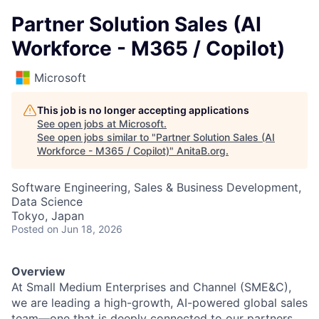
Partner Solution Sales (AI
Workforce - M365 / Copilot)
Microsoft
This job is no longer accepting applications
See open jobs at
Microsoft
.
See open jobs similar to "
Partner Solution Sales (AI
Workforce - M365 / Copilot)
"
AnitaB.org
.
Software Engineering, Sales & Business Development,
Data Science
Tokyo, Japan
Posted
on Jun 18, 2026
Overview
At Small Medium Enterprises and Channel (SME&C),
we are leading a high-growth, AI-powered global sales
team—one that is deeply connected to our partners