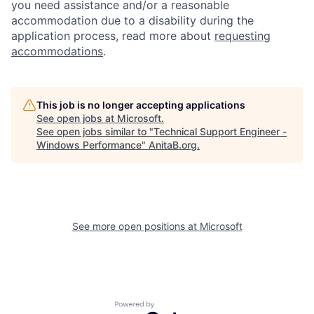
you need assistance and/or a reasonable
accommodation due to a disability during the
application process, read more about
requesting
accommodations
.
This job is no longer accepting applications
See open jobs at
Microsoft
.
See open jobs similar to "
Technical Support Engineer -
Windows Performance
"
AnitaB.org
.
See more open positions at
Microsoft
Powered by Getro.com