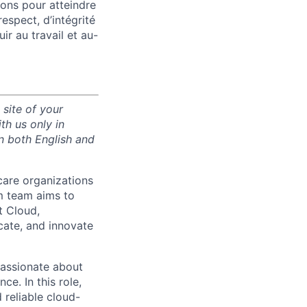
rons pour atteindre
spect, d’intégrité
ir au travail et au-
 site of your
h us only in
n both English and
care organizations
m team aims to
t Cloud,
ate, and innovate
passionate about
ce. In this role,
 reliable cloud-