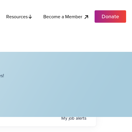
Donate
Become a Member
Resources
s!
My
job
alerts