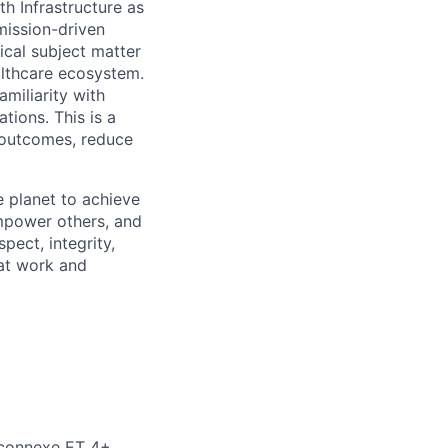
h Infrastructure as
mission-driven
ical subject matter
althcare ecosystem.
miliarity with
tions. This is a
t outcomes, reduce
 planet to achieve
mpower others, and
pect, integrity,
 at work and
 connexe ET 4+