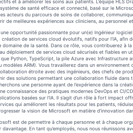
ectifs et à améliorer les soins aux patients. L’équipe HLS 
osystème de santé efficace et connecté, basé sur le Microso
les acteurs du parcours de soins de collaborer, communique
rir de meilleures expériences aux cliniciens, au personnel et
 une opportunité passionnante pour un(e) Ingénieur logiciel
 création de services cloud évolutifs, natifs pour l’IA, afin 
le domaine de la santé. Dans ce rôle, vous contribuerez à la
u déploiement de services cloud sécurisés et fiables en uti
 que Python, TypeScript, la pile Azure avec Infrastructure a
ou modèles ARM). Vous travaillerez dans un environnement
collaboration étroite avec des ingénieurs, des chefs de prod
nir des solutions permettant une collaboration fluide dans 
herchons une personne ayant de l’expérience dans la créat
nne connaissance des pratiques modernes DevOps et CI/CD, 
lications basées sur l’IA. Il s’agit d’un rôle à fort impact offr
vices qui améliorent les résultats pour les patients, réduis
progresser la vision de Microsoft en matière d’innovation dan
osoft est de permettre à chaque personne et à chaque orga
r davantage. En tant qu’employés, nous nous réunissons ave