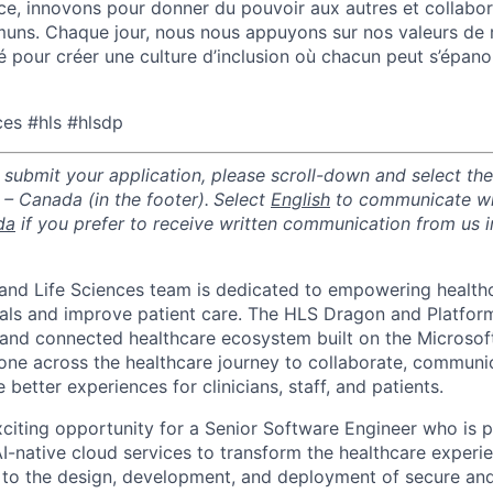
nce, innovons pour donner du pouvoir aux autres et collabo
uns. Chaque jour, nous nous appuyons sur nos valeurs de re
é pour créer une culture d’inclusion où chacun peut s’épanou
es #hls #hlsdp
submit your application, please scroll-down and select the
 – Canada (in the footer).
Select
English
to communicate wit
da
if you prefer to receive written communication from us i
h and Life Sciences team is dedicated to empowering health
oals and improve patient care. The HLS Dragon and Platfor
t and connected healthcare ecosystem built on the Microsof
e across the healthcare journey to collaborate, communic
 better experiences for clinicians, staff, and patients.
citing opportunity for a Senior Software Engineer who is 
AI-native cloud services to transform the healthcare experien
e to the design, development, and deployment of secure and