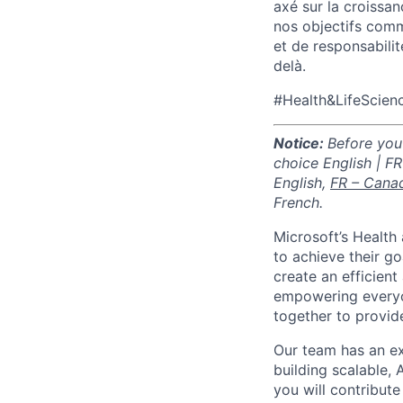
axé sur la croissa
nos objectifs comm
et de responsabilit
delà.
#Health&LifeScienc
Notice:
Before you 
choice English | FR
English,
FR – Cana
French.
Micro
soft’s Healt
to achieve their g
create an efficien
empowering everyon
together to provide
Our team has an ex
building scalable, 
you will contribut