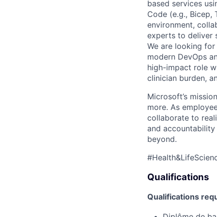
based services usi
Code (e.g., Bicep, 
environment, colla
experts to deliver
We are looking for 
modern DevOps and 
high-impact role w
clinician burden, a
Microsoft’s missio
more. As employee
collaborate to real
and accountability
beyond.
#Health&LifeScienc
Qualifications
Qualifications req
Diplôme de ba