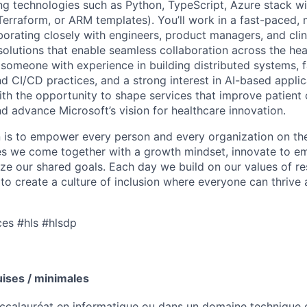
ng technologies such as Python, TypeScript, Azure stack wit
Terraform, or ARM templates). You’ll work in a fast-paced, 
borating closely with engineers, product managers, and clin
 solutions that enable seamless collaboration across the he
someone with experience in building distributed systems, fa
CI/CD practices, and a strong interest in AI-based applica
ith the opportunity to shape services that improve patien
nd advance Microsoft’s vision for healthcare innovation.
n is to empower every person and every organization on the
s we come together with a growth mindset, innovate to e
ize our shared goals. Each day we build on our values of res
 to create a culture of inclusion where everyone can thrive
es #hls #hlsdp
uises / minimales
ccalauréat en informatique ou dans un domaine technique