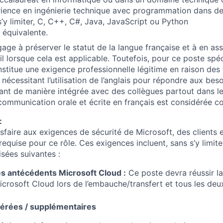
rience en ingénierie technique avec programmation dans d
s’y limiter, C, C++, C#, Java, JavaScript ou Python
équivalente.
age à préserver le statut de la langue française et à en ass
il lorsque cela est applicable. Toutefois, pour ce poste spéc
onstitue une exigence professionnelle légitime en raison des
 nécessitant l’utilisation de l’anglais pour répondre aux beso
llant de manière intégrée avec des collègues partout dans 
 communication orale et écrite en français est considérée 
:
sfaire aux exigences de sécurité de Microsoft, des clients 
quise pour ce rôle. Ces exigences incluent, sans s’y limiter,
isées suivantes :
es antécédents Microsoft Cloud :
Ce poste devra réussir la
crosoft Cloud lors de l’embauche/transfert et tous les deux
éférées / supplémentaires