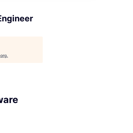
 Engineer
.org
.
tware