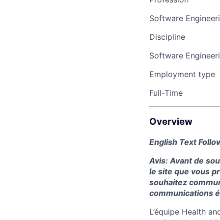
Software Engineer
Discipline
Software Engineer
Employment type
Full-Time
Overview
English Text Foll
Avis: Avant de sou
le site que vous p
souhaitez commun
communications écr
L’équipe Health an