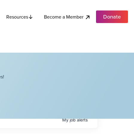
Donate
Become a Member
Resources
s!
My
job
alerts