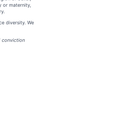
y or maternity,
ry.
e diversity. We
d conviction