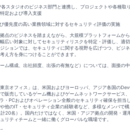
ionおよび各スタジオのビジネス部門と連携し、プロジェクトや各種
特定および導入支援
よび優先度の高い業務領域に対するセキュリティ評価の実施
拠点のビジネスを踏まえながら、大規模プラットフォームから
幅広い対象に対してセキュリティリスクを特定・評価し、適切
ジションでは、セキュリティに関する視野を広げつつ、ビジネ
考え方を身につけることができます。
ーム構成、出社頻度、出張の有無など）については、面接の中
東京オフィス」は、米国およびヨーロッパ、アジア各国のDevO
で販売しているゲーム機およびゲームネットワークサービス、
フラ・PCおよびオペレーション全般のセキュリティ確保を担当
や他のIT・セキュリティ企業の経験者など、多様なメンバで
点、計20名）。国内だけではなく、米国・アジア拠点の開発・運
ュリティチームと一緒に働くグローバルな職場です。