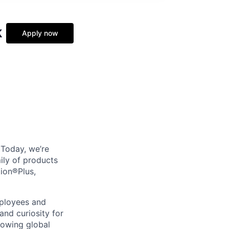
k
Apply now
. Today, we’re
ily of products
tion®Plus,
mployees and
nd curiosity for
rowing global