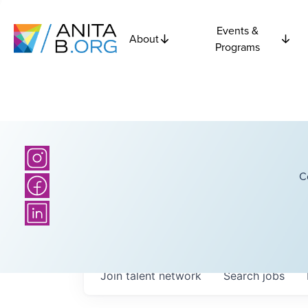
Events &
About
Programs
C
Join talent network
Search
jobs