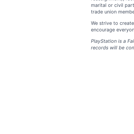
marital or civil par
trade union member
We strive to creat
encourage everyon
PlayStation is a F
records will be co