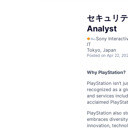
セキュリティ
Analyst
Sony Interacti
IT
Tokyo, Japan
Posted
on Apr 22, 20
Why PlayStation?
PlayStation isn’t j
recognized as a gl
and services inclu
acclaimed PlayStat
PlayStation also s
embraces diversit
innovation, techno