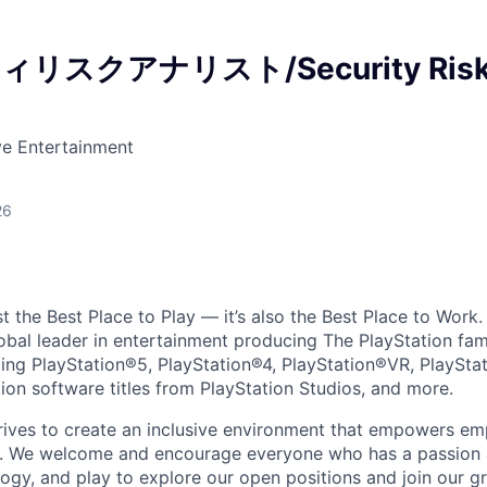
リスクアナリスト/Security Ris
ve Entertainment
26
ust the Best Place to Play — it’s also the Best Place to Work
obal leader in entertainment producing The PlayStation fam
ding PlayStation®5, PlayStation®4, PlayStation®VR, PlaySta
ion software titles from PlayStation Studios, and more.
trives to create an inclusive environment that empowers e
y. We welcome and encourage everyone who has a passion a
logy, and play to explore our open positions and join our g