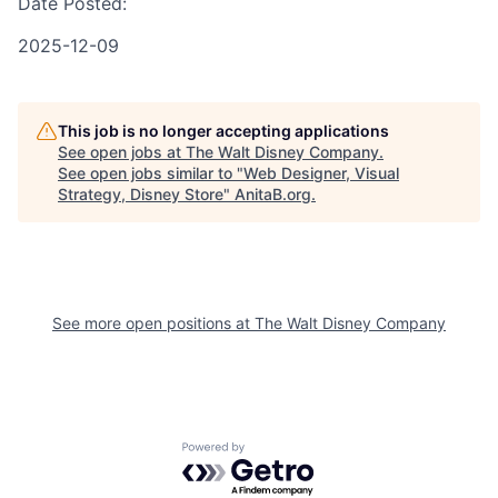
Date Posted:
2025-12-09
This job is no longer accepting applications
See open jobs at
The Walt Disney Company
.
See open jobs similar to "
Web Designer, Visual
Strategy, Disney Store
"
AnitaB.org
.
See more open positions at
The Walt Disney Company
Powered by Getro.com