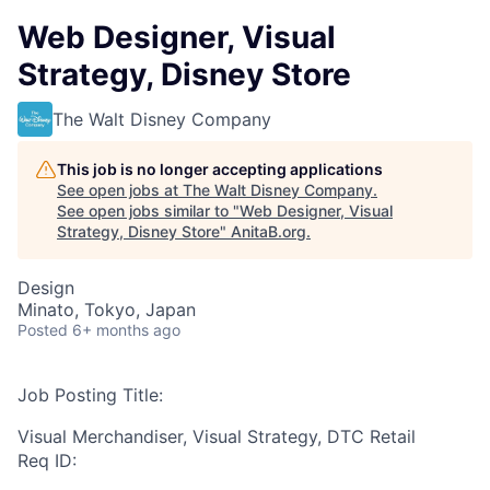
Web Designer, Visual
Strategy, Disney Store
The Walt Disney Company
This job is no longer accepting applications
See open jobs at
The Walt Disney Company
.
See open jobs similar to "
Web Designer, Visual
Strategy, Disney Store
"
AnitaB.org
.
Design
Minato, Tokyo, Japan
Posted
6+ months ago
Job Posting Title:
Visual Merchandiser, Visual Strategy, DTC Retail
Req ID: