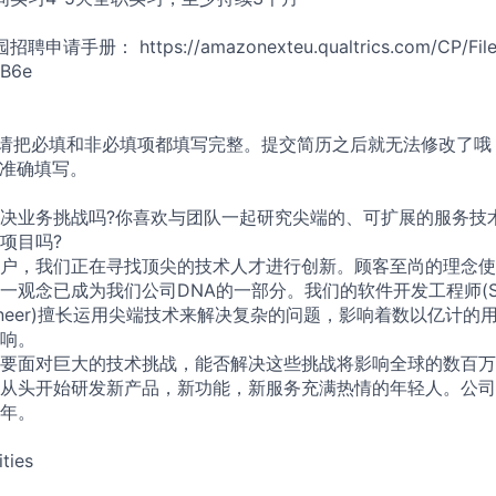
请手册： https://amazonexteu.qualtrics.com/CP/File
oB6e
，请把必填和非必填项都填写完整。提交简历之后就无法修改了哦
请准确填写。
决业务挑战吗?你喜欢与团队一起研究尖端的、可扩展的服务技
项目吗?
户，我们正在寻找顶尖的技术人才进行创新。顾客至尚的理念使
观念已成为我们公司DNA的一部分。我们的软件开发工程师(Sof
t Engineer)擅⻓运用尖端技术来解决复杂的问题，影响着数以亿计
响。
需要面对巨大的技术挑战，能否解决这些挑战将影响全球的数百万
从头开始研发新产品，新功能，新服务充满热情的年轻人。公司
年。
ities