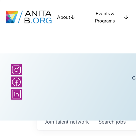
Events &
About
Programs
C
Join talent network
Search
jobs