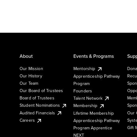
About
Events & Programs
Supp
Our Mission
Mentorship
Dona
Our History
Recu
Apprenticeship Pathway
Our Team
Spon
Program
Our Board of Trustees
Oppo
Founders
Board of Trustees
Memb
Talent Network
Student Nominations
Spon
Membership
Audited Financials
Our 
Lifetime Membership
Syst
Careers
Apprenticeship Pathway
Gift
Program Apprentice
NEXT