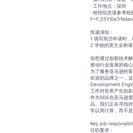
· 工作地点：深圳
· 校招信息请参考校园招聘申
F=F_55YI0e7rNde
投递须知：
1 填写简历申请时
2 学校的英文全称
你想通过创新技术解
推动行业发展的核心
为了服务亚⻢逊的客
欢迎的品牌之一，这一
Developmen
工作对世界产生的影
作为SDE在亚⻢逊
品。我们正在寻找对
常以周计算，而不是
Key job responsibil
任职要求：