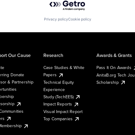
Privacy policy
Cookie policy
ort Our Cause
Research
Awards & Grants
te
Case Studies & White
Pass It On Awards
rring Donate
Papers
AnitaB.org Tech Jo
sor & Partnership
Technical Equity
Scholarship
rtunities
Experience
ership
Study (TechEES)
sorship
Impact Reports
Communities
Visual Impact Report
ers
Top Companies
 Membership