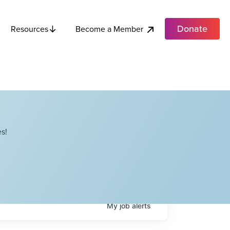
Donate
Become a Member
Resources
s!
My
job
alerts