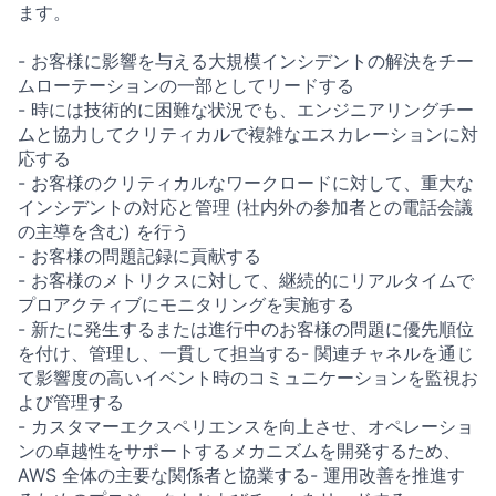
ます。
- お客様に影響を与える大規模インシデントの解決をチー
ムローテーションの一部としてリードする
- 時には技術的に困難な状況でも、エンジニアリングチー
ムと協力してクリティカルで複雑なエスカレーションに対
応する
- お客様のクリティカルなワークロードに対して、重大な
インシデントの対応と管理 (社内外の参加者との電話会議
の主導を含む) を行う
- お客様の問題記録に貢献する
- お客様のメトリクスに対して、継続的にリアルタイムで
プロアクティブにモニタリングを実施する
- 新たに発生するまたは進行中のお客様の問題に優先順位
を付け、管理し、一貫して担当する- 関連チャネルを通じ
て影響度の高いイベント時のコミュニケーションを監視お
よび管理する
- カスタマーエクスペリエンスを向上させ、オペレーショ
ンの卓越性をサポートするメカニズムを開発するため、
AWS 全体の主要な関係者と協業する- 運用改善を推進す