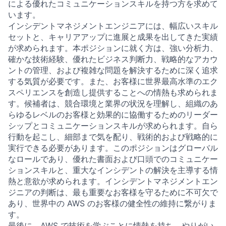
による優れたコミュニケーションスキルを持つ方を求めて
います。
インシデントマネジメントエンジニアには、幅広いスキル
セットと、キャリアアップに進展と成果を出してきた実績
が求められます。本ポジションに就く方は、強い分析力、
確かな技術経験、優れたビジネス判断力、戦略的なアカウ
ントの管理、および複雑な問題を解決するために深く追求
する気質が必要です。また、お客様に世界最高水準のエク
スペリエンスを創造し提供することへの情熱も求められま
す。候補者は、競合環境と業界の状況を理解し、組織のあ
らゆるレベルのお客様と効果的に協働するためのリーダー
シップとコミュニケーションスキルが求められます。自ら
行動を起こし、細部まで気を配り、戦術的および戦略的に
実行できる必要があります。このポジションはグローバル
なロールであり、優れた書面および口頭でのコミュニケー
ションスキルと、重大なインシデントの解決を主導する情
熱と意欲が求められます。インシデントマネジメントエン
ジニアの判断は、最も重要なお客様を守るために不可欠で
あり、世界中の AWS のお客様の健全性の維持に繋がりま
す。
最後に、AWS で技術を学ぶことに情熱を持ち、やりがい