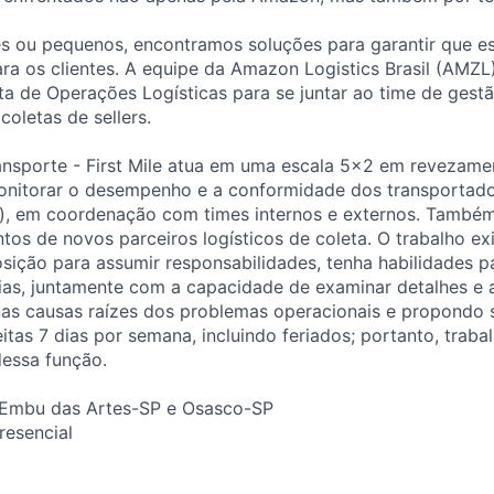
es ou pequenos, encontramos soluções para garantir que 
a os clientes. A equipe da Amazon Logistics Brasil (AMZL
a de Operações Logísticas para se juntar ao time de gest
oletas de sellers.
ansporte - First Mile atua em uma escala 5x2 em revezame
onitorar o desempenho e a conformidade dos transportad
d), em coordenação com times internos e externos. Também
tos de novos parceiros logísticos de coleta. O trabalho e
sição para assumir responsabilidades, tenha habilidades pa
as, juntamente com a capacidade de examinar detalhes e a
as causas raízes dos problemas operacionais e propondo 
itas 7 dias por semana, incluindo feriados; portanto, traba
dessa função.
: Embu das Artes-SP e Osasco-SP
resencial