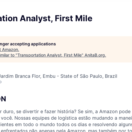
tion Analyst, First Mile
longer accepting applications
t
Amazon
.
milar to "
Transportation Analyst, First Mile
"
AnitaB.org
.
ardim Branca Flor, Embu - State of São Paulo, Brazil
o
ON
r duro, se divertir e fazer história? Se sim, a Amazon pode
a você. Nossas equipes de logística estão mudando a mane
lientes em todo o mundo todos os dias e resolvendo algun
s enfrentados não apenas pela Amazon, mas também por tod