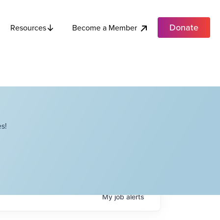
Donate
Become a Member
Resources
s!
My
job
alerts