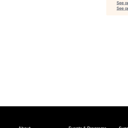
See o
See op
About
Events & Programs
Supp