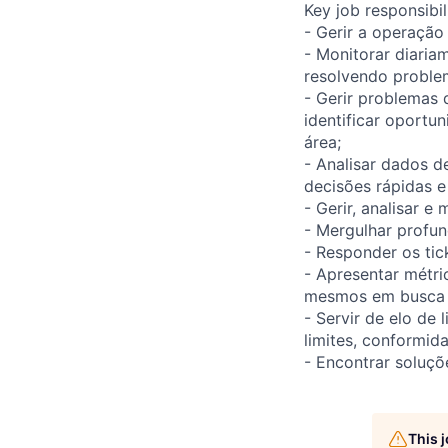
Key job responsibil
- Gerir a operação
- Monitorar diaria
resolvendo problem
- Gerir problemas 
identificar oportu
área;
- Analisar dados de
decisões rápidas e
- Gerir, analisar e
- Mergulhar profu
- Responder os tic
- Apresentar métri
mesmos em busca d
- Servir de elo de 
limites, conformid
- Encontrar soluçõ
This 