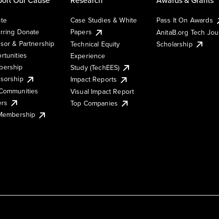
te
Case Studies & White
Pass It On Awards
rring Donate
Papers
AnitaB.org Tech Jo
sor & Partnership
Technical Equity
Scholarship
rtunities
Experience
ership
Study (TechEES)
sorship
Impact Reports
Communities
Visual Impact Report
ers
Top Companies
 Membership