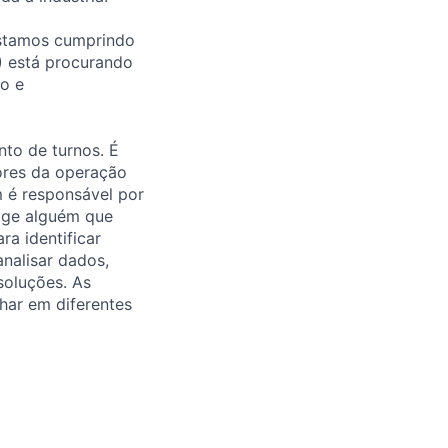
estamos cumprindo
) está procurando
ão e
nto de turnos. É
ores da operação
 é responsável por
xige alguém que
ra identificar
nalisar dados,
soluções. As
lhar em diferentes