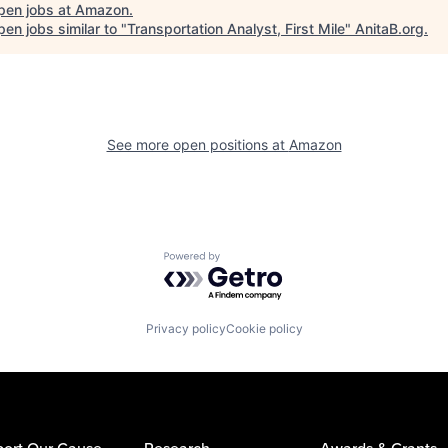
pen jobs at
Amazon
.
en jobs similar to "
Transportation Analyst, First Mile
"
AnitaB.org
.
See more open positions at
Amazon
Powered by Getro.com
Privacy policy
Cookie policy
ort Our Cause
Research
Awards & Grants