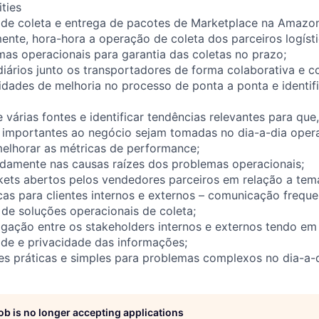
ities
 de coleta e entrega de pacotes de Marketplace na Amazon
mente, hora-hora a operação de coleta dos parceiros logísti
as operacionais para garantia das coletas no prazo;
diários junto os transportadores de forma colaborativa e co
nidades de melhoria no processo de ponta a ponta e identif
 várias fontes e identificar tendências relevantes para que, 
 importantes ao negócio sejam tomadas no dia-a-dia opera
 melhorar as métricas de performance;
ndamente nas causas raízes dos problemas operacionais;
kets abertos pelos vendedores parceiros em relação a tema
cas para clientes internos e externos – comunicação frequ
e soluções operacionais de coleta;
ligação entre os stakeholders internos e externos tendo em 
ade e privacidade das informações;
es práticas e simples para problemas complexos no dia-a-d
job is no longer accepting applications