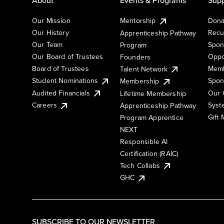
Our Mission
Mentorship
Dona
Our History
Recu
Apprenticeship Pathway
Our Team
Spon
Program
Our Board of Trustees
Oppo
Founders
Board of Trustees
Memb
Talent Network
Student Nominations
Spon
Membership
Audited Financials
Our 
Lifetime Membership
Syst
Careers
Apprenticeship Pathway
Gift
Program Apprentice
NEXT
Responsible AI
Certification (RAIC)
Tech Collabs
GHC
SUBSCRIBE TO OUR NEWSLETTER