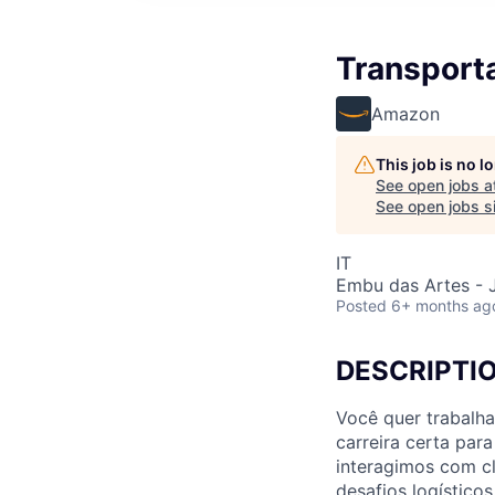
Transporta
Amazon
This job is no 
See open jobs a
See open jobs si
IT
Embu das Artes - J
Posted
6+ months ag
DESCRIPTI
Você quer trabalha
carreira certa par
interagimos com c
desafios logístico