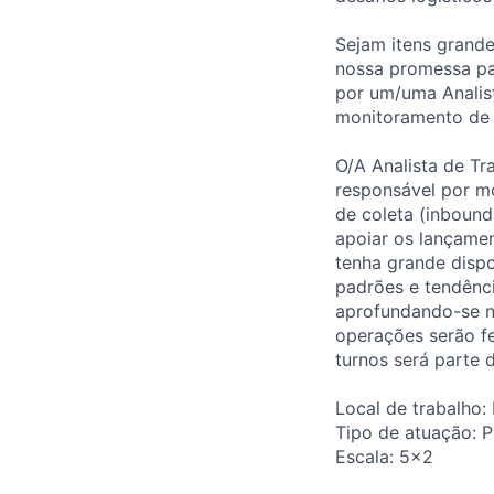
Sejam itens grand
nossa promessa par
por um/uma Analist
monitoramento de c
O/A Analista de Tr
responsável por m
de coleta (inboun
apoiar os lançamen
tenha grande dispo
padrões e tendênci
aprofundando-se n
operações serão fe
turnos será parte 
Local de trabalho
Tipo de atuação: P
Escala: 5x2