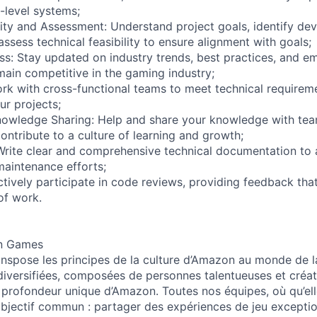
-level systems;
ility and Assessment: Understand project goals, identify d
ssess technical feasibility to ensure alignment with goals;
ss: Stay updated on industry trends, best practices, and e
main competitive in the gaming industry;
ork with cross-functional teams to meet technical require
ur projects;
nowledge Sharing: Help and share your knowledge with t
ontribute to a culture of learning and growth;
rite clear and comprehensive technical documentation to a
aintenance efforts;
tively participate in code reviews, providing feedback tha
of work.
n Games
spose les principes de la culture d’Amazon au monde de l
diversifiées, composées de personnes talentueuses et créati
a profondeur unique d’Amazon. Toutes nos équipes, où qu’ell
objectif commun : partager des expériences de jeu exceptio