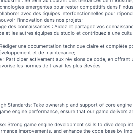
l'industrie : Se tenir au courant des tendances de l'industrie
chnologies émergentes pour rester compétitifs dans l'indust
Collaborer avec des équipes interfonctionnelles pour répon
ouvoir l'innovation dans nos projets;
age des connaissances : Aidez et partagez vos connaissanc
e et les autres équipes du studio et contribuez à une cult
Rédiger une documentation technique claire et complète pou
développement et de maintenance;
 : Participer activement aux révisions de code, en offrant 
avorise les normes de travail les plus élevées.
gh Standards: Take ownership and support of core engine 
game engine performance, ensure that our game delivers a
se: Strong game engine development skills to dive deep into
formance improvements, and enhance the code base by imp