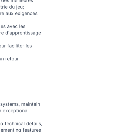
, des meilleures
rie du jeu;
dre aux exigences
es avec les
ure d'apprentissage
r faciliter les
un retour
systems, maintain
n exceptional
 technical details,
lementing features