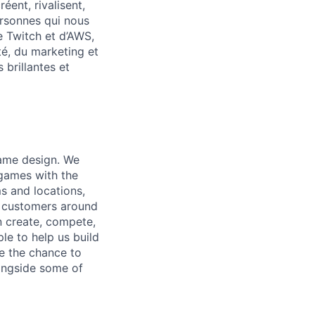
éent, rivalisent,
ersonnes qui nous
e Twitch et d’AWS,
té, du marketing et
 brillantes et
game design. We
 games with the
s and locations,
h customers around
n create, compete,
le to help us build
ve the chance to
longside some of