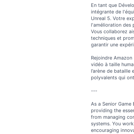
En tant que Dévelo
intégrante de l'équ
Unreal 5. Votre ex
l'amélioration des
Vous collaborez ai
techniques et prom
garantir une expér
Rejoindre Amazon G
vidéo à taille humai
l’arène de bataille
polyvalents qui ont
---
As a Senior Game E
providing the esse
from managing cor
systems. You work 
encouraging innovat