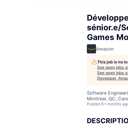
Développe
sénior.e/
Games Mo
Amazon
This job is no 
See open jobs a
See open jobs si
Developer, Ama
Software Engineer
Montreal, QC, Can
Posted
6+ months ag
DESCRIPTI