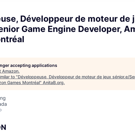
use, Développeur de moteur de 
Senior Game Engine Developer, 
ntréal
longer accepting applications
t
Amazon
.
milar to "
Développeuse, Développeur de moteur de jeux sénior.e/Se
zon Games Montréal
"
AnitaB.org
.
ing
ada
o
ON