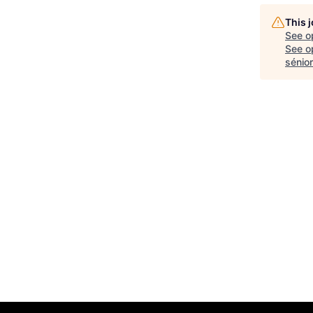
This 
See o
See op
sénio