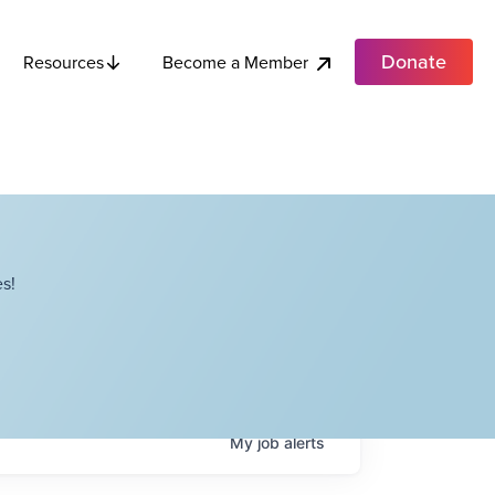
Donate
Become a Member
Resources
s!
My
job
alerts