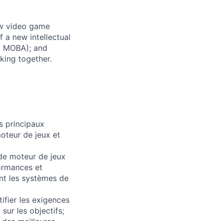
ew video game
f a new intellectual
 a MOBA); and
king together.
s principaux
oteur de jeux et
de moteur de jeux
formances et
nt les systèmes de
tifier les exigences
sur les objectifs;