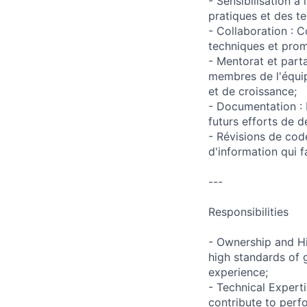
- Sensibilisation à 
pratiques et des te
- Collaboration : 
techniques et prom
- Mentorat et part
membres de l'équip
et de croissance;
- Documentation : 
futurs efforts de 
- Révisions de code
d'information qui f
---
Responsibilities
- Ownership and Hi
high standards of 
experience;
- Technical Experti
contribute to per