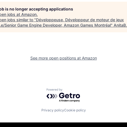
job is no longer accepting applications
pen jobs at
Amazon
.
en jobs similar to "
Développeuse, Développeur de moteur de jeux
r.e/Senior Game Engine Developer, Amazon Games Montréal
"
AnitaB
See more open positions at
Amazon
Powered by Getro.com
Privacy policy
Cookie policy