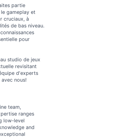
ites partie
e le gameplay et
r cruciaux, à
ités de bas niveau.
s connaissances
entielle pour
au studio de jeux
tuelle revisitant
 équipe d'experts
r avec nous!
ine team,
xpertise ranges
 low-level
l knowledge and
exceptional