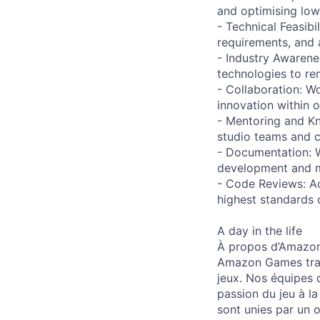
and optimising low
- Technical Feasib
requirements, and a
- Industry Awarene
technologies to re
- Collaboration: W
innovation within o
- Mentoring and K
studio teams and c
- Documentation: W
development and m
- Code Reviews: Ac
highest standards 
A day in the life
À propos d’Amazo
Amazon Games tran
jeux. Nos équipes 
passion du jeu à l
sont unies par un 