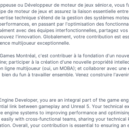
ppeuse ou Développeur de moteur de jeux sénior.e, vous fa
ipe de moteur de jeux et assurez la liaison essentielle entr
pertise technique s'étend de la gestion des systèmes moteu
 performances, en passant par l'optimisation des fonctionnal
sément avec des équipes interfonctionnelles, partagez vo
ouvez l'innovation. Globalement, votre contribution est ess
ience multijoueur exceptionnelle.
ames Montréal, c'est contribuer à la fondation d'un nouve
ne; participer à la création d'une nouvelle propriété intellec
 en ligne multijoueur (oui, un MOBA); et collaborer avec une
 bien du fun à travailler ensemble. Venez construire l'aveni
ngine Developer, you are an integral part of the game eng
ntial link between gameplay and Unreal 5. Your technical e
e engine systems to improving performance and optimising
easily with cross-functional teams, sharing your technica
ion. Overall, your contribution is essential to ensuring an 