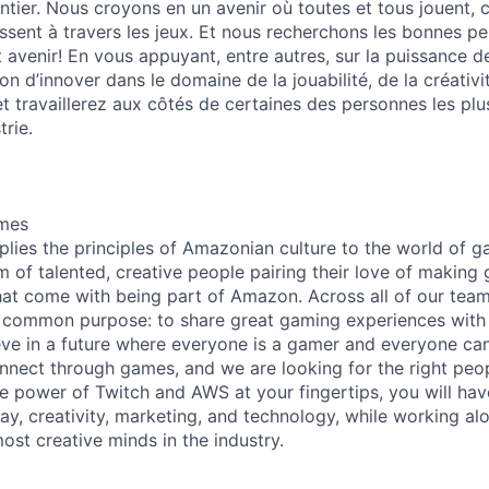
tier. Nous croyons en un avenir où toutes et tous jouent, cr
issent à travers les jeux. Et nous recherchons les bonnes p
t avenir! En vous appuyant, entre autres, sur la puissance d
on d’innover dans le domaine de la jouabilité, de la créativi
t travaillerez aux côtés de certaines des personnes les plus
trie.
mes
ies the principles of Amazonian culture to the world of 
m of talented, creative people pairing their love of making
hat come with being part of Amazon. Across all of our team
a common purpose: to share great gaming experiences wit
eve in a future where everyone is a gamer and everyone ca
nnect through games, and we are looking for the right peop
the power of Twitch and AWS at your fingertips, you will ha
ay, creativity, marketing, and technology, while working a
ost creative minds in the industry.