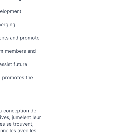
evelopment
merging
ments and promote
eam members and
ssist future
t promotes the
a conception de
ves, jumèlent leur
es se trouvent,
nnelles avec les