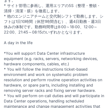
ます。
* サイト管理に参画し、運用エリアの5S（整理・整頓・
清掃・清潔・躾）を徹底します。
* 他のエンジニアチームと交代制シフトで勤務します。シ
フトは1日10時間（休憩1時間含む）、週4日勤務・週3日
休みの体制です。勤務時間帯は8:00～18:00、12:00～
22:00、21:45～08:15のいずれかとなります。
A day in the life
*You will support Data Center infrastructure
equipment (e.g. racks, servers, networking devices,
hardware components, cables, etc.)
* You will follow the instructions ticket-based
environment and work on systematic problem
resolution and perform routine operation activities on
hardware, or spare parts, including installing and
removing server racks and fixing server hardware.
* You will perform on-call duties and will participate in
Data Center operations, handling scheduled
maintenance and change management activities that