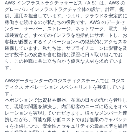
AWS インフラストラクチャサービス（AIS）は、AWS の
グローバル インフラストラクチャ全体の設計、計画、提
供、運用を担当しています。つまり、クラウドを安定的に
稼働させ続けるのが私たちの役割です。AWS のデータセ
ンター、サーバー、ストレージ、ネットワーク、電力、冷
却装置など、すべてのインフラを包括的にサポートし、お
客様が必要とするイノベーションへの継続的なアクセスを
確保しています。私たちは、サプライチェーンに影響を及
ぼす数千もの変数を含む複雑な課題に日々取り組んでお
り、この挑戦に共に立ち向かう優秀な人材を求めていま
す。
AWSデータセンターのロジスティクスチームでは ロジス
ティクス オペレーション スペシャリストを募集していま
す.。
本ポジションでは資材や機器、在庫の日々の流れを管理し
て、現場の問題を解決し、内部顧客のニーズに応えるオペ
レーションを実現していただきます。様々なメンバーと連
携しながら、可能な限り低コストでほぼ無限のキャパシテ
ィを提供しつつ、安全性とセキュリティの最高水準を維持