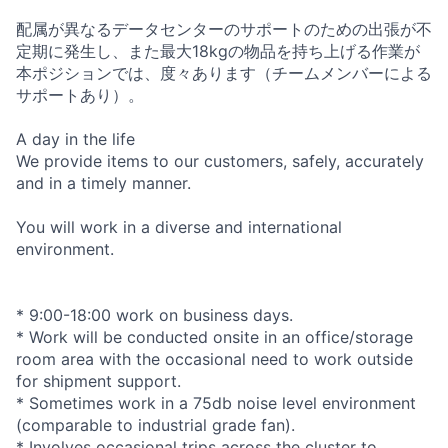
配属が異なるデータセンターのサポートのための出張が不
定期に発生し、また最大18kgの物品を持ち上げる作業が
本ポジションでは、度々あります（チームメンバーによる
サポートあり）。
A day in the life
We provide items to our customers, safely, accurately
and in a timely manner.
You will work in a diverse and international
environment.
* 9:00-18:00 work on business days.
* Work will be conducted onsite in an office/storage
room area with the occasional need to work outside
for shipment support.
* Sometimes work in a 75db noise level environment
(comparable to industrial grade fan).
* Involves occasional trips across the cluster to