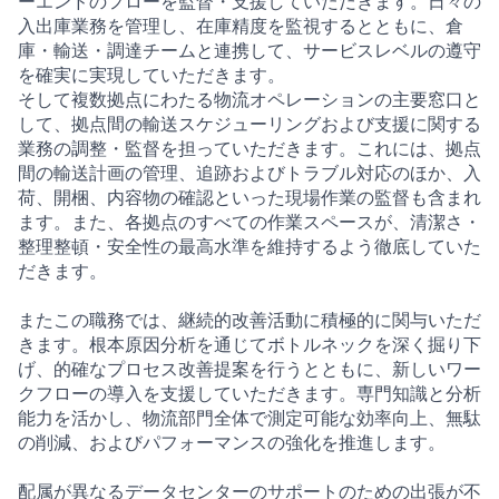
ーエンドのフローを監督・支援していただきます。日々の
入出庫業務を管理し、在庫精度を監視するとともに、倉
庫・輸送・調達チームと連携して、サービスレベルの遵守
を確実に実現していただきます。
そして複数拠点にわたる物流オペレーションの主要窓口と
して、拠点間の輸送スケジューリングおよび支援に関する
業務の調整・監督を担っていただきます。これには、拠点
間の輸送計画の管理、追跡およびトラブル対応のほか、入
荷、開梱、内容物の確認といった現場作業の監督も含まれ
ます。また、各拠点のすべての作業スペースが、清潔さ・
整理整頓・安全性の最高水準を維持するよう徹底していた
だきます。
またこの職務では、継続的改善活動に積極的に関与いただ
きます。根本原因分析を通じてボトルネックを深く掘り下
げ、的確なプロセス改善提案を行うとともに、新しいワー
クフローの導入を支援していただきます。専門知識と分析
能力を活かし、物流部門全体で測定可能な効率向上、無駄
の削減、およびパフォーマンスの強化を推進します。
配属が異なるデータセンターのサポートのための出張が不