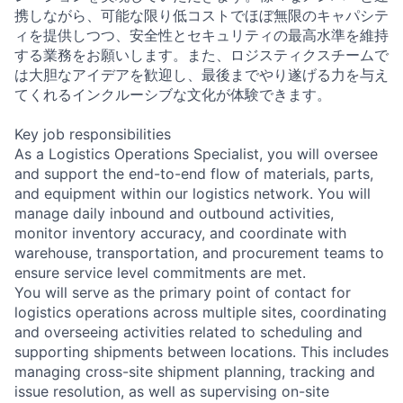
携しながら、可能な限り低コストでほぼ無限のキャパシテ
ィを提供しつつ、安全性とセキュリティの最高水準を維持
する業務をお願いします。また、ロジスティクスチームで
は大胆なアイデアを歓迎し、最後までやり遂げる力を与え
てくれるインクルーシブな文化が体験できます。
Key job responsibilities
As a Logistics Operations Specialist, you will oversee
and support the end-to-end flow of materials, parts,
and equipment within our logistics network. You will
manage daily inbound and outbound activities,
monitor inventory accuracy, and coordinate with
warehouse, transportation, and procurement teams to
ensure service level commitments are met.
You will serve as the primary point of contact for
logistics operations across multiple sites, coordinating
and overseeing activities related to scheduling and
supporting shipments between locations. This includes
managing cross-site shipment planning, tracking and
issue resolution, as well as supervising on-site