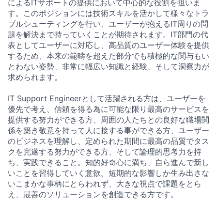
によるITサポートの提供において中心的な役割を担いま
す。このポジションには技術スキルを活かして様々なトラ
ブルシューティングを行い、ユーザーが抱えるIT周りの問
題を解決まで持っていくことが期待されます。IT部門の代
表としてユーザーに対応し、高品質のユーザー体験を提供
するため、本来の範疇を超えた部分でも積極的な関与もい
とわない姿勢、非常に幅広い知識と経験、そして洞察力が
求められます。
IT Support Engineerとして活躍される方は、ユーザーを
優先で考え、信頼を得る為に可能な限り最高のサービスを
提供する努力ができる方、周囲の人たちとの良好な職場関
係を築き敬意を持って人に接する事ができる方、ユーザー
のビジネスを理解し、定められた期間に最高の品質でタス
クを完遂する努力ができる方、そして論理的思考力を持
ち、実践できること。知的好奇心に満ち、自ら進んで新し
いことを習得していく意欲。短期的な影響しか生み出さな
いこまかな事柄にとらわれず、大きな視点で課題をとら
え、最善のソリューションを創造できる方です。