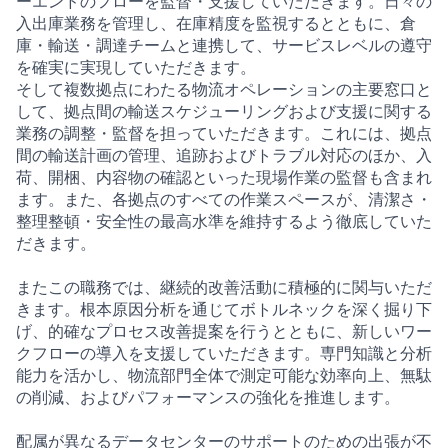
ーエンドのフローを監督・支援していただきます。日々の
入出庫業務を管理し、在庫精度を監視するとともに、倉
庫・輸送・調達チームと連携して、サービスレベルの遵守
を確実に実現していただきます。
そして複数拠点にわたる物流オペレーションの主要窓口と
して、拠点間の輸送スケジューリングおよび支援に関する
業務の調整・監督を担っていただきます。これには、拠点
間の輸送計画の管理、追跡およびトラブル対応のほか、入
荷、開梱、内容物の確認といった現場作業の監督も含まれ
ます。また、各拠点のすべての作業スペースが、清潔さ・
整理整頓・安全性の最高水準を維持するよう徹底していた
だきます。
またこの職務では、継続的改善活動に積極的に関与いただ
きます。根本原因分析を通じてボトルネックを深く掘り下
げ、的確なプロセス改善提案を行うとともに、新しいワー
クフローの導入を支援していただきます。専門知識と分析
能力を活かし、物流部門全体で測定可能な効率向上、無駄
の削減、およびパフォーマンスの強化を推進します。
配属が異なるデータセンターのサポートのための出張が不