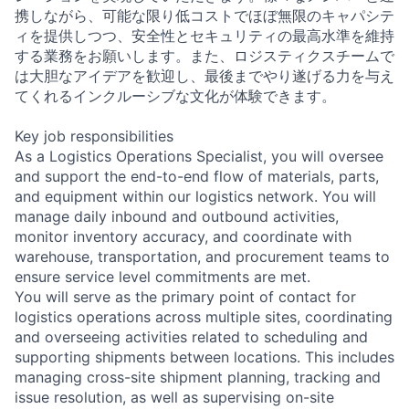
携しながら、可能な限り低コストでほぼ無限のキャパシテ
ィを提供しつつ、安全性とセキュリティの最高水準を維持
する業務をお願いします。また、ロジスティクスチームで
は大胆なアイデアを歓迎し、最後までやり遂げる力を与え
てくれるインクルーシブな文化が体験できます。
Key job responsibilities
As a Logistics Operations Specialist, you will oversee
and support the end-to-end flow of materials, parts,
and equipment within our logistics network. You will
manage daily inbound and outbound activities,
monitor inventory accuracy, and coordinate with
warehouse, transportation, and procurement teams to
ensure service level commitments are met.
You will serve as the primary point of contact for
logistics operations across multiple sites, coordinating
and overseeing activities related to scheduling and
supporting shipments between locations. This includes
managing cross-site shipment planning, tracking and
issue resolution, as well as supervising on-site