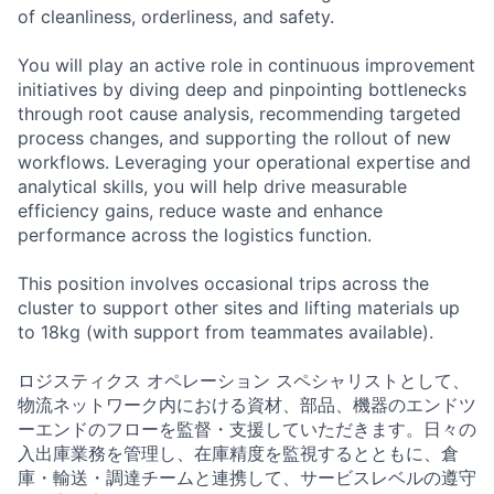
of cleanliness, orderliness, and safety.
You will play an active role in continuous improvement
initiatives by diving deep and pinpointing bottlenecks
through root cause analysis, recommending targeted
process changes, and supporting the rollout of new
workflows. Leveraging your operational expertise and
analytical skills, you will help drive measurable
efficiency gains, reduce waste and enhance
performance across the logistics function.
This position involves occasional trips across the
cluster to support other sites and lifting materials up
to 18kg (with support from teammates available).
ロジスティクス オペレーション スペシャリストとして、
物流ネットワーク内における資材、部品、機器のエンドツ
ーエンドのフローを監督・支援していただきます。日々の
入出庫業務を管理し、在庫精度を監視するとともに、倉
庫・輸送・調達チームと連携して、サービスレベルの遵守