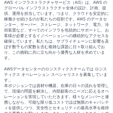
AWS インフラストラクチャサービス（AIS）は、AWS の
グローバル インフラストラクチャ全体の設計、計画、提
供、運用を担当しています。つまり、クラウドを安定的に
稼働させ続けるのが私たちの役割です。AWS のデータセ
ンター、サーバー、ストレージ、ネットワーク、電力、冷
却装置など、すべてのインフラを包括的にサポートし、お
客様が必要とするイノベーションへの継続的なアクセスを
確保しています。私たちは、サプライチェーンに影響を及
ぼす数千もの変数を含む複雑な課題に日々取り組んでお
り、この挑戦に共に立ち向かう優秀な人材を求めていま
す。
AWSデータセンターのロジスティクスチームでは ロジス
ティクス オペレーション スペシャリストを募集していま
す.。
本ポジションでは資材や機器、在庫の日々の流れを管理し
て、現場の問題を解決し、内部顧客のニーズに応えるオペ
レーションを実現していただきます。様々なメンバーと連
携しながら、可能な限り低コストでほぼ無限のキャパシテ
ィを提供しつつ、安全性とセキュリティの最高水準を維持