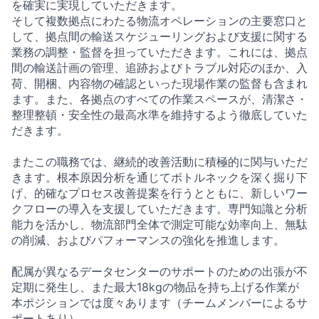
を確実に実現していただきます。
そして複数拠点にわたる物流オペレーションの主要窓口と
して、拠点間の輸送スケジューリングおよび支援に関する
業務の調整・監督を担っていただきます。これには、拠点
間の輸送計画の管理、追跡およびトラブル対応のほか、入
荷、開梱、内容物の確認といった現場作業の監督も含まれ
ます。また、各拠点のすべての作業スペースが、清潔さ・
整理整頓・安全性の最高水準を維持するよう徹底していた
だきます。
またこの職務では、継続的改善活動に積極的に関与いただ
きます。根本原因分析を通じてボトルネックを深く掘り下
げ、的確なプロセス改善提案を行うとともに、新しいワー
クフローの導入を支援していただきます。専門知識と分析
能力を活かし、物流部門全体で測定可能な効率向上、無駄
の削減、およびパフォーマンスの強化を推進します。
配属が異なるデータセンターのサポートのための出張が不
定期に発生し、また最大18kgの物品を持ち上げる作業が
本ポジションでは度々あります（チームメンバーによるサ
ポートあり）。