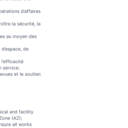
érations d’affaires
tre la sécurité, la
nées au moyen des
s d’espace, de
l’efficacité
n service;
evues et le soutien
cal and facility
 Zone (AZ);
nsure all works