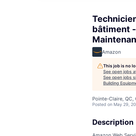
Technicie
bâtiment -
Maintenan
Amazon
This job is no 
See open jobs a
See open jobs si
Building Equipm
Pointe-Claire, QC,
Posted
on May 29, 2
Description
Amazon Web Service