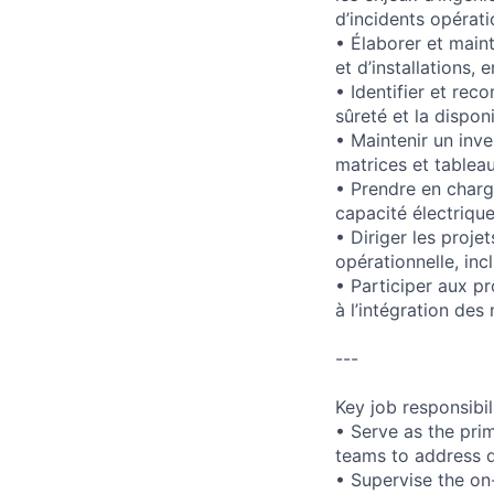
d’incidents opérati
• Élaborer et main
et d’installations,
• Identifier et rec
sûreté et la dispon
• Maintenir un inve
matrices et tablea
• Prendre en charge
capacité électrique
• Diriger les proje
opérationnelle, inc
• Participer aux pr
à l’intégration de
---
Key job responsibil
• Serve as the prim
teams to address d
• Supervise the on