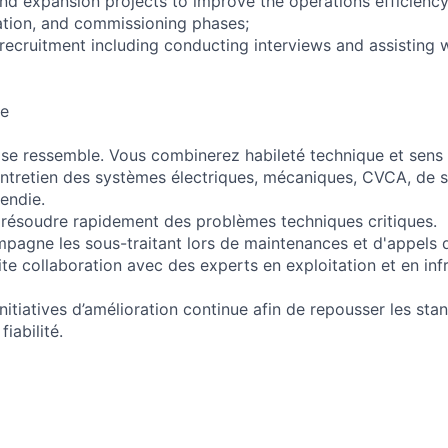
nd expansion projects to improve the operations efficiency,
ation, and commissioning phases;
l recruitment including conducting interviews and assisting
ue
se ressemble. Vous combinerez habileté technique et sens d
ntretien des systèmes électriques, mécaniques, CVCA, de s
endie.
 résoudre rapidement des problèmes techniques critiques.
pagne les sous-traitant lors de maintenances et d'appels 
oite collaboration avec des experts en exploitation et en inf
initiatives d’amélioration continue afin de repousser les st
iabilité.