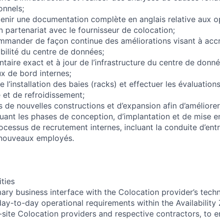
onnels;
tenir une documentation complète en anglais relative aux op
 en partenariat avec le fournisseur de colocation;
ommander de façon continue des améliorations visant à accroî
ibilité du centre de données;
ntaire exact et à jour de l’infrastructure du centre de don
ux de bord internes;
 l’installation des baies (racks) et effectuer les évaluation
 et de refroidissement;
ts de nouvelles constructions et d’expansion afin d’améliorer 
luant les phases de conception, d’implantation et de mise e
ocessus de recrutement internes, incluant la conduite d’entr
s nouveaux employés.
ities
ary business interface with the Colocation provider’s techni
ay-to-day operational requirements within the Availability
-site Colocation providers and respective contractors, to e