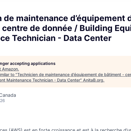
n de maintenance d’équipement 
 centre de donnée / Building Eq
ce Technician - Data Center
longer accepting applications
t
Amazon
.
milar to "
Technicien de maintenance d’équipement de bâtiment - ce
ent Maintenance Technician - Data Center
"
AnitaB.org
.
 Canada
026
s (AWS) est en forte croissance et est à la recherche d’u