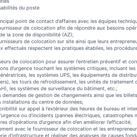
ities
sabilités du poste
rincipal point de contact d’affaires avec les équipes techniq
fournisseur de colocation afin de répondre aux besoins opér
de la zone de disponibilité (AZ);
urnisseurs de colocation sur site ainsi que leurs entrepreneu
x effectués respectent les pratiques établies, les procédure
seurs de colocation pour assurer l’entretien préventif et corr
ons d’urgence touchant les systèmes critiques, incluant les
énératrices, les systèmes UPS, les équipements de distribut
lers), les tours de refroidissement, les unités de traitement d
H), les systèmes de surveillance du bâtiment, etc.;
es demandes de gestion de changements ainsi que les billet
s installations du centre de données;
nibilité sur appel à l’extérieur des heures de bureau et int
d’urgence ou d’incidents (pannes électriques, catastrophes na
res d’opérations d’urgence afin d’en améliorer l’efficacité;
tement avec le fournisseur de colocation et les entrepreneu
erie d’infrastructure et réaliser des analyses de causes fon