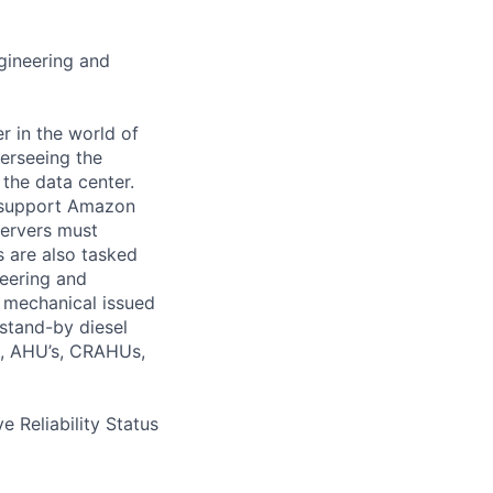
gineering and
 in the world of
verseeing the
 the data center.
o support Amazon
servers must
s are also tasked
neering and
d mechanical issued
 stand-by diesel
s, AHU’s, CRAHUs,
e Reliability Status