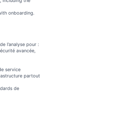
 including the
 with onboarding.
e l’analyse pour :
écurité avancée,
de service
rastructure partout
andards de