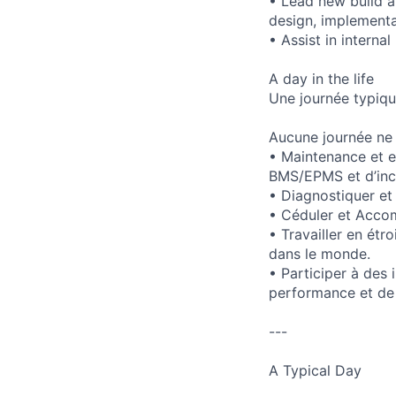
• Lead new build a
design, implement
• Assist in interna
A day in the life
Une journée typiq
Aucune journée ne 
• Maintenance et e
BMS/EPMS et d’inc
• Diagnostiquer et
• Céduler et Accom
• Travailler en étr
dans le monde.
• Participer à des 
performance et de f
---
A Typical Day