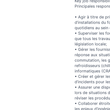
Key job responsibil
Principales respon
• Agir à titre de p
d’installations du 
quotidiens au sein 
• Superviser les fo
que tous les travau
législation locale;
• Gérer les fournis
réponse aux situati
commutation, les g
refroidisseurs (chil
informatiques (CRA
• Créer et gérer l
d’incidents pour le
• Assurer une dispo
lors de situations 
réviser les procédu
• Collaborer étroi
les enjeux d’ingéni