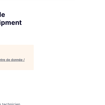
de
uipment
ntre de donnée /
n technicien