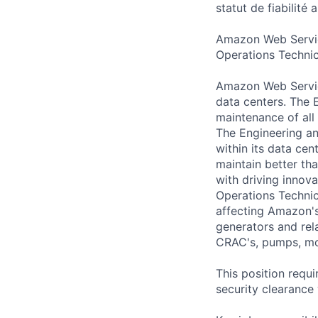
statut de fiabilit
Amazon Web Service
Operations Technic
Amazon Web Servic
data centers. The 
maintenance of all 
The Engineering an
within its data cen
maintain better th
with driving innova
Operations Technic
affecting Amazon's 
generators and rel
CRAC's, pumps, mot
This position requi
security clearance