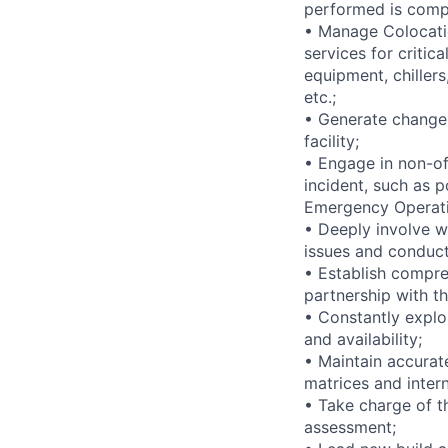
performed is compli
• Manage Colocati
services for critic
equipment, chiller
etc.;
• Generate change
facility;
• Engage in non-of
incident, such as p
Emergency Operatio
• Deeply involve w
issues and conduct
• Establish compre
partnership with t
• Constantly expl
and availability;
• Maintain accurat
matrices and inter
• Take charge of t
assessment;