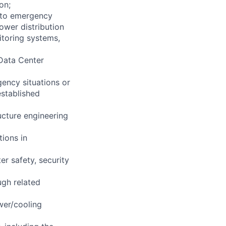
on;
 to emergency
ower distribution
itoring systems,
Data Center
gency situations or
established
ucture engineering
tions in
r safety, security
ugh related
wer/cooling