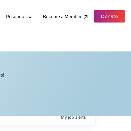
Donate
Become a Member
Resources
s!
My
job
alerts