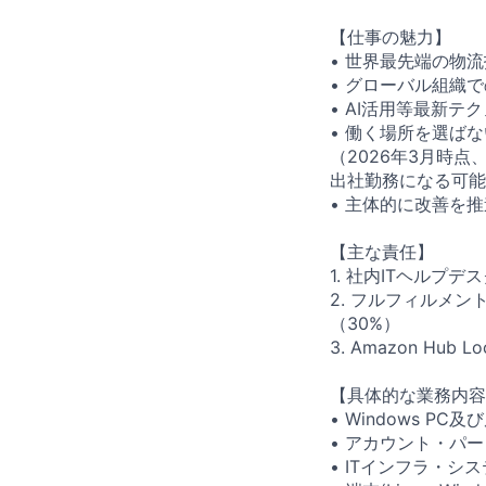
【仕事の魅力】
• 世界最先端の物
• グローバル組織
• AI活用等最新テ
• 働く場所を選ば
（2026年3月時点、
出社勤務になる可能
• 主体的に改善を
【主な責任】
1. 社内ITヘルプデ
2. フルフィルメ
（30%）
3. Amazon Hu
【具体的な業務内容
• Windows 
• アカウント・パ
• ITインフラ・