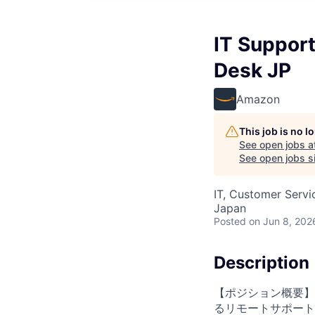
IT Suppo
Desk JP
Amazon
This job is no 
See open jobs a
See open jobs si
IT, Customer Servi
Japan
Posted
on Jun 8, 202
Description
【ポジション概要】
るリモートサポート