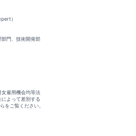
pert）
材管理部門、技術開発部
男女雇用機会均等法
性によって差別する
らをご覧ください。