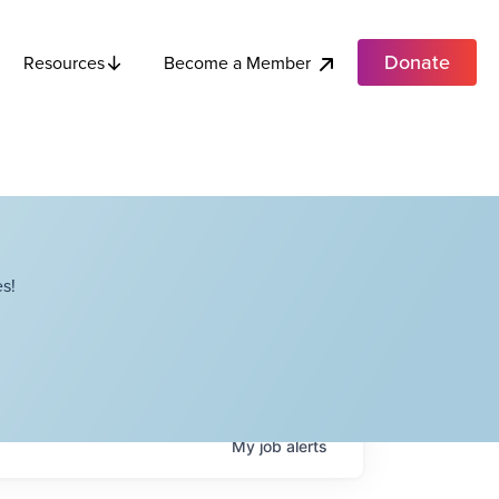
Donate
Become a Member
Resources
s!
My
job
alerts