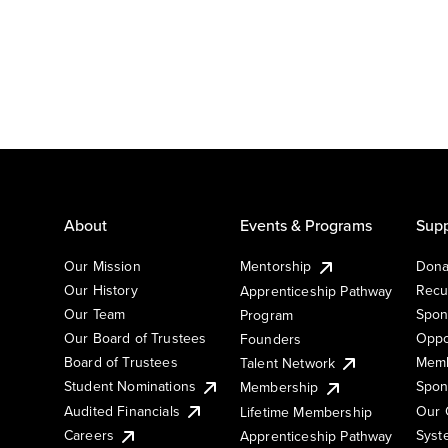
About
Events & Programs
Supp
Our Mission
Mentorship
Dona
Our History
Recu
Apprenticeship Pathway
Our Team
Spon
Program
Our Board of Trustees
Oppo
Founders
Board of Trustees
Memb
Talent Network
Student Nominations
Spon
Membership
Audited Financials
Our 
Lifetime Membership
Syst
Careers
Apprenticeship Pathway