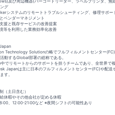
 Windows)及び周辺機器(バーコードリーダー、ラベルプリンタ、
ング
b Lockerシステムのリモートトラブルシューティング、修理サポー
トとベンダーマネジメント
入支援と既存サービスの改善提案
発環境等を利用した業務効率化改善
 Japan
ation Technology Solutionの略でフルフィルメントセンター(
動するGlobal部署の総称である。
skはその中でリモートからのサポートを担うチームであり、全世界
 Desk Japanは主に日本のフルフィルメントセンター(FC)や
ます。
ト制（土日含む）
＋有給休暇やその他会社が定める休暇
18:00、12:00-21:00など ※夜間シフトの可能性あり