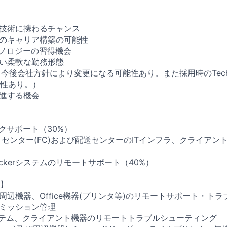
流技術に携わるチャンス
でのキャリア構築の可能性
クノロジーの習得機会
ない柔軟な勤務形態
今後会社方針により変更になる可能性あり。また採用時のTechnica
性あり。）
推進する機会
スクサポート（30%）
ントセンター(FC)および配送センターのITインフラ、クライアン
b Lockerシステムのリモートサポート（40%）
】
PC及び周辺機器、Office機器(プリンタ等)のリモートサポート・
ーミッション管理
システム、クライアント機器のリモートトラブルシューティング