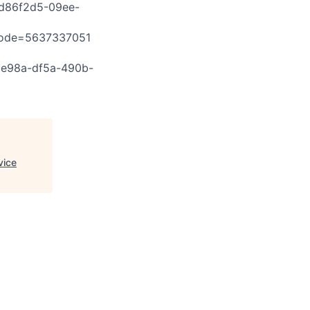
d86f2d5-09ee-
e=5637337051
8e98a-df5a-490b-
ice