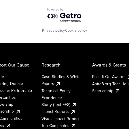
Powered by Getro.com
Privacy policy
Cookie policy
ort Our Cause
Research
Awards & Grants
te
Case Studies & White
Pass It On Awards
rring Donate
Papers
AnitaB.org Tech Jo
sor & Partnership
Technical Equity
Scholarship
rtunities
Experience
ership
Study (TechEES)
sorship
Impact Reports
Communities
Visual Impact Report
ers
Top Companies