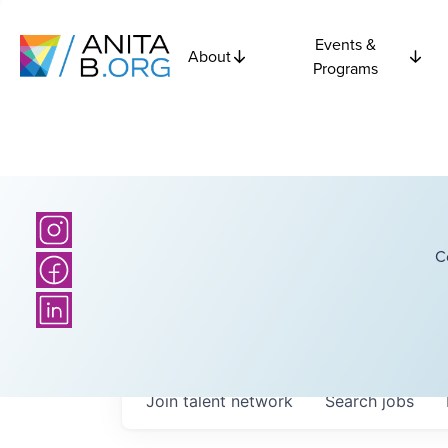
Events &
About
Programs
C
Join talent network
Search
jobs