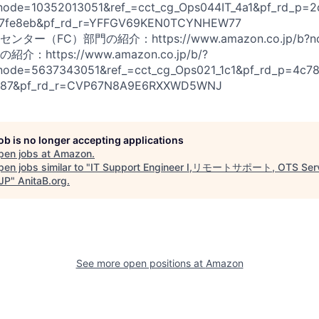
ode=10352013051&ref_=cct_cg_Ops044IT_4a1&pf_rd_p=2
37fe8eb&pf_rd_r=YFFGV69KEN0TCYNHEW77
ー（FC）部門の紹介：https://www.amazon.co.jp/b?nod
https://www.amazon.co.jp/b/?
ode=5637343051&ref_=cct_cg_Ops021_1c1&pf_rd_p=4c7
287&pf_rd_r=CVP67N8A9E6RXXWD5WNJ
job is no longer accepting applications
pen jobs at
Amazon
.
en jobs similar to "
IT Support Engineer I,リモートサポート, OTS Serv
JP
"
AnitaB.org
.
See more open positions at
Amazon