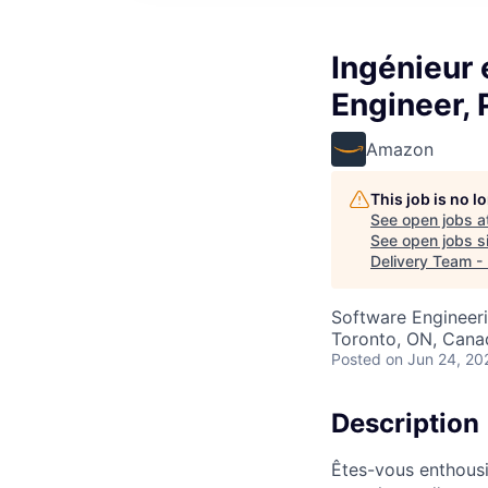
Ingénieur
Engineer, 
Amazon
This job is no 
See open jobs a
See open jobs si
Delivery Team -
Software Engineeri
Toronto, ON, Cana
Posted
on Jun 24, 20
Description
Êtes-vous enthousi