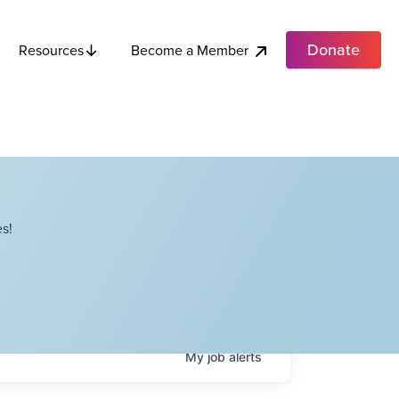
Donate
Become a Member
Resources
s!
My
job
alerts