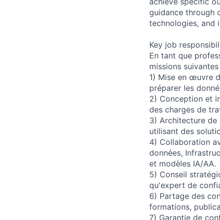
achieve specific o
guidance through ou
technologies, and i
Key job responsibil
En tant que profes
missions suivantes 
1) Mise en œuvre d
préparer les donnée
2) Conception et i
des charges de tra
3) Architecture de
utilisant des solut
4) Collaboration a
données, Infrastru
et modèles IA/AA.
5) Conseil stratégi
qu'expert de confi
6) Partage des con
formations, publica
7) Garantie de con