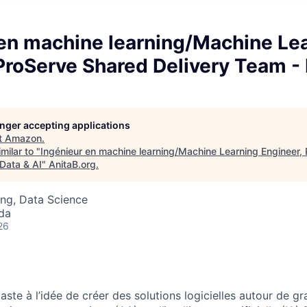
 en machine learning/Machine Le
ProServe Shared Delivery Team - 
longer accepting applications
t
Amazon
.
milar to "
Ingénieur en machine learning/Machine Learning Engineer,
 Data & AI
"
AnitaB.org
.
ng, Data Science
da
26
aste à l’idée de créer des solutions logicielles autour de 