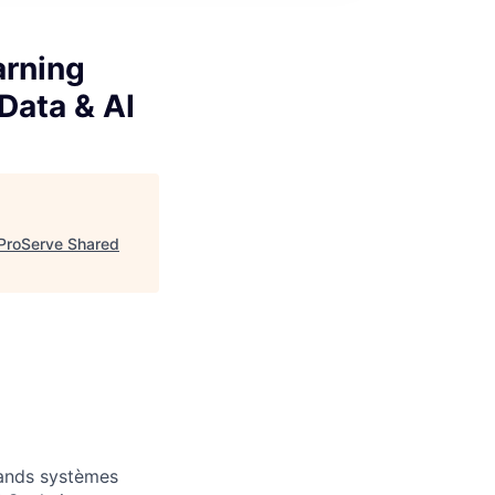
arning
Data & AI
 ProServe Shared
grands systèmes