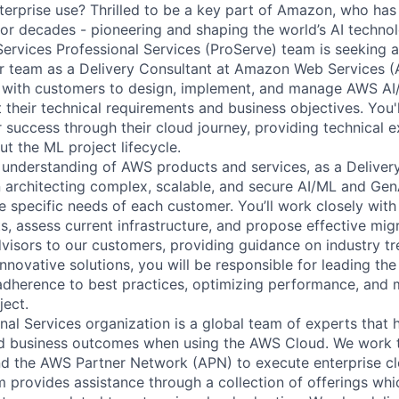
nterprise use? Thrilled to be a key part of Amazon, who has
or decades - pioneering and shaping the world’s AI techno
vices Professional Services (ProServe) team is seeking a
ur team as a Delivery Consultant at Amazon Web Services (AW
ly with customers to design, implement, and manage AWS A
 their technical requirements and business objectives. You'
r success through their cloud journey, providing technical 
t the ML project lifecycle.
understanding of AWS products and services, as a Deliver
in architecting complex, scalable, and secure AI/ML and Gen
e specific needs of each customer. You’ll work closely with
, assess current infrastructure, and propose effective migr
visors to our customers, providing guidance on industry t
nnovative solutions, you will be responsible for leading th
adherence to best practices, optimizing performance, and 
ject.
al Services organization is a global team of experts that 
red business outcomes when using the AWS Cloud. We work 
d the AWS Partner Network (APN) to execute enterprise c
am provides assistance through a collection of offerings wh