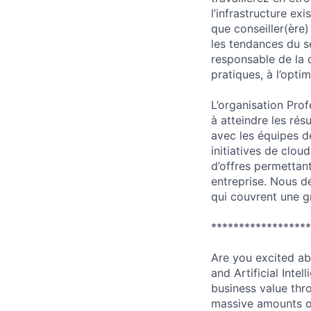
l’infrastructure ex
que conseiller(ère
les tendances du s
responsable de la 
pratiques, à l’opti
L’organisation Prof
à atteindre les rés
avec les équipes d
initiatives de clou
d’offres permettant
entreprise. Nous dé
qui couvrent une gr
******************
Are you excited ab
and Artificial Inte
business value thr
massive amounts of