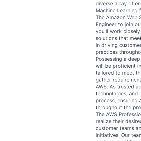
diverse array of e
Machine Learning f
The Amazon Web Ser
Engineer to join o
you'll work close
solutions that meet
in driving custome
practices throughou
Possessing a deep 
will be proficient 
tailored to meet th
gather requirements
AWS. As trusted ad
technologies, and i
process, ensuring 
throughout the pro
The AWS Profession
realize their desi
customer teams an
initiatives. Our te