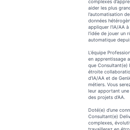
complexes d’apprent
aider les plus gran
l’automatisation de
données hétérogèn
appliquer l’IA/AA 
l’idée de jouer un 
automatique depuis
L’équipe Professio
en apprentissage a
que Consultant(e) 
étroite collaborati
d’IA/AA et de GenI
métiers. Vous serez
leur apportant une 
des projets d’AA.
Doté(e) d’une conn
Consultant(e) Deli
complexes, évoluti
travaillerez en étr