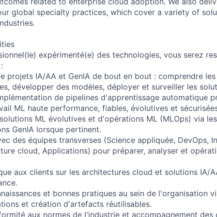
utcomes related to enterprise cloud adoption. We also deli
r global specialty practices, which cover a variety of solu
ndustries.
ities
sionnel(le) expérimenté(e) des technologies, vous serez re
:
e projets IA/AA et GenIA de bout en bout : comprendre les
s, développer des modèles, déployer et surveiller les solut
mplémentation de pipelines d'apprentissage automatique p
vail ML haute performance, fiables, évolutives et sécurisées
 solutions ML évolutives et d'opérations ML (MLOps) via le
ions GenIA lorsque pertinent.
vec des équipes transverses (Science appliquée, DevOps, In
cture cloud, Applications) pour préparer, analyser et opérat
que aux clients sur les architectures cloud et solutions IA/
ance.
naissances et bonnes pratiques au sein de l'organisation v
tions et création d'artefacts réutilisables.
formité aux normes de l'industrie et accompagnement des 