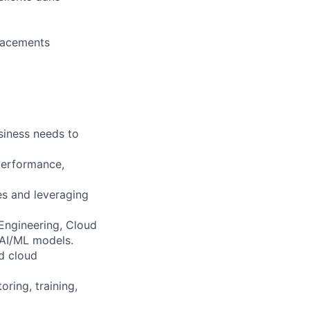
placements
siness needs to
performance,
es and leveraging
Engineering, Cloud
 AI/ML models.
d cloud
ring, training,