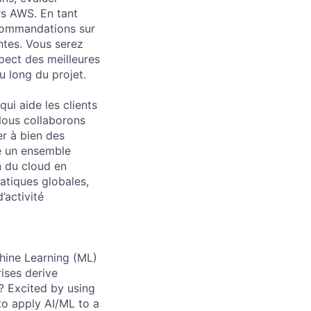
rs AWS. En tant
ecommandations sur
ntes. Vous serez
pect des meilleures
u long du projet.
ui aide les clients
 Nous collaborons
r à bien des
se un ensemble
on du cloud en
atiques globales,
’activité
hine Learning (ML)
rises derive
? Excited by using
to apply AI/ML to a