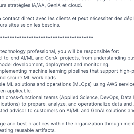
urs stratégies IA/AA, GenIA et cloud.
n contact direct avec les clients et peut nécessiter des dé
urs sites selon les besoins.
***************************************
technology professional, you will be responsible for:
d-to-end AI/ML and GenAI projects, from understanding bu
 model development, deployment and monitoring.
mplementing machine learning pipelines that support high-
, and secure ML workloads.
ble ML solutions and operations (MLOps) using AWS servic
en applicable.
ith cross-functional teams (Applied Science, DevOps, Data 
plications) to prepare, analyze, and operationalize data and
usted advisor to customers on AI/ML and GenAI solutions an
ge and best practices within the organization through mento
eating reusable artifacts.