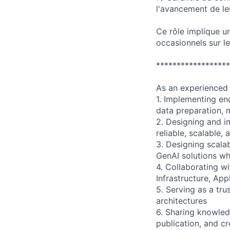
l'avancement de le
Ce rôle implique u
occasionnels sur le
******************
As an experienced 
1. Implementing en
data preparation,
2. Designing and i
reliable, scalable
3. Designing scala
GenAI solutions wh
4. Collaborating w
Infrastructure, Ap
5. Serving as a tr
architectures
6. Sharing knowled
publication, and cr