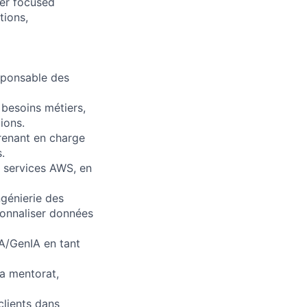
ver focused
tions,
sponsable des
 besoins métiers,
ions.
renant en charge
.
s services AWS, en
génierie des
ionnaliser données
AA/GenIA en tant
ia mentorat,
clients dans