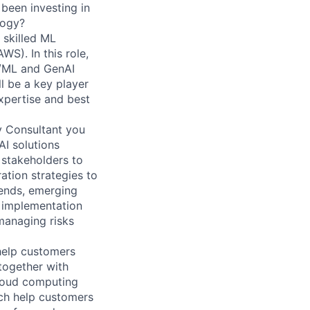
 been investing in
logy?
 skilled ML
S). In this role,
I/ML and GenAI
ll be a key player
expertise and best
y Consultant you
AI solutions
 stakeholders to
ation strategies to
rends, emerging
e implementation
managing risks
help customers
together with
loud computing
ich help customers