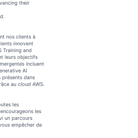
vancing their
d.
t nos clients à
lients innovent
 Training and
 leurs objectifs
émergentes incluent
enerative AI
s présents dans
grâce au cloud AWS.
utes les
s encourageons les
ivi un parcours
la vous empêcher de