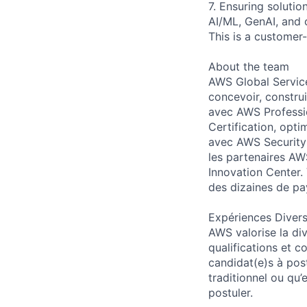
7. Ensuring soluti
AI/ML, GenAI, and 
This is a customer-
About the team
AWS Global Service
concevoir, construi
avec AWS Professi
Certification, opt
avec AWS Security 
les partenaires AW
Innovation Center.
des dizaines de pa
Expériences Diversi
AWS valorise la di
qualifications et 
candidat(e)s à post
traditionnel ou qu’
postuler.