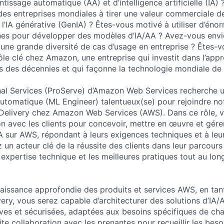
issage automatique (AA) et d’intelligence artificielle (IA)
des entreprises mondiales à tirer une valeur commerciale de
 l’IA générative (GenIA) ? Êtes-vous motivé à utiliser d’én
es pour développer des modèles d’IA/AA ? Avez-vous envi
à une grande diversité de cas d’usage en entreprise ? Êtes-
rôle clé chez Amazon, une entreprise qui investit dans l’app
 des décennies et qui façonne la technologie mondiale de l
nal Services (ProServe) d’Amazon Web Services recherche u
utomatique (ML Engineer) talentueux(se) pour rejoindre no
Delivery chez Amazon Web Services (AWS). Dans ce rôle, vo
on avec les clients pour concevoir, mettre en œuvre et gére
A sur AWS, répondant à leurs exigences techniques et à leur
 un acteur clé de la réussite des clients dans leur parcours
expertise technique et les meilleures pratiques tout au lon
aissance approfondie des produits et services AWS, en tan
very, vous serez capable d’architecturer des solutions d’IA
ves et sécurisées, adaptées aux besoins spécifiques de cha
oite collaboration avec les prenantes pour recueillir les beso