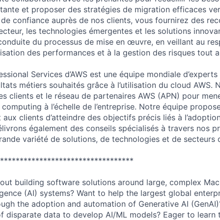
istante et proposer des stratégies de migration efficaces ve
) de confiance auprès de nos clients, vous fournirez des r
ecteur, les technologies émergentes et les solutions innova
conduite du processus de mise en œuvre, en veillant au res
misation des performances et à la gestion des risques tout a
essional Services d’AWS est une équipe mondiale d’experts q
ultats métiers souhaités grâce à l’utilisation du cloud AWS.
es clients et le réseau de partenaires AWS (APN) pour mene
d computing à l’échelle de l’entreprise. Notre équipe propo
 aux clients d’atteindre des objectifs précis liés à l’adopti
livrons également des conseils spécialisés à travers nos pr
ande variété de solutions, de technologies et de secteurs d
**********************************
out building software solutions around large, complex Mac
lligence (AI) systems? Want to help the largest global enterp
ough the adoption and automation of Generative AI (GenAI)
 disparate data to develop AI/ML models? Eager to learn 