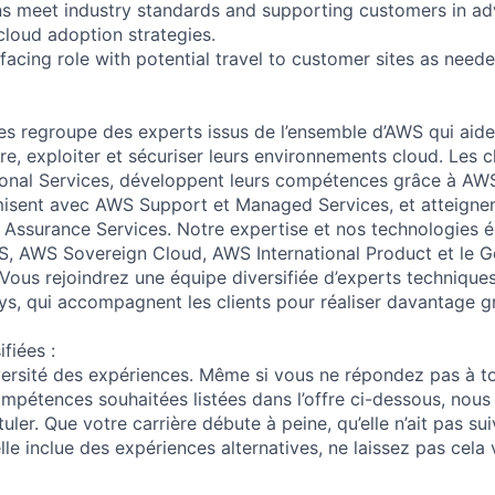
ons meet industry standards and supporting customers in ad
cloud adoption strategies.
facing role with potential travel to customer sites as neede
s regroupe des experts issus de l’ensemble d’AWS qui aiden
re, exploiter et sécuriser leurs environnements cloud. Les c
onal Services, développent leurs compétences grâce à AWS
imisent avec AWS Support et Managed Services, et atteignent
Assurance Services. Notre expertise et nos technologies 
S, AWS Sovereign Cloud, AWS International Product et le G
 Vous rejoindrez une équipe diversifiée d’experts technique
ys, qui accompagnent les clients pour réaliser davantage 
fiées :
versité des expériences. Même si vous ne répondez pas à to
compétences souhaitées listées dans l’offre ci-dessous, nou
uler. Que votre carrière débute à peine, qu’elle n’ait pas su
elle inclue des expériences alternatives, ne laissez pas ce