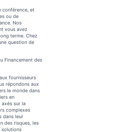
e conférence, et
ces ou de
sance. Nos
nt vous avez
 long terme. Chez
 une question de
 du Financement des
aux fournisseurs
Nous répondons aux
avers le monde dans
iers en
 axés sur la
ers complexes
s dans leur
n des risques, les
 solutions