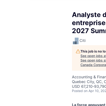
Analyste 
entreprise
2027 Summ
Citi
This job is no 
See open jobs a
See open jobs si
Canada Corporat
Accounting & Finan
Quebec City, QC, 
USD 67,210-93,790
Posted
on Apr 10, 20
La force appuyant 