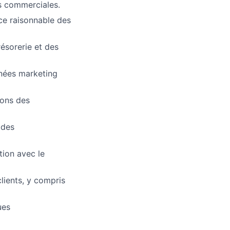
tés commerciales.
nce raisonnable des
résorerie et des
nnées marketing
ions des
 des
tion avec le
lients, y compris
ues