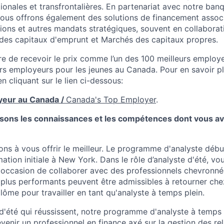
tionales et transfrontalières. En partenariat avec notre ban
nous offrons également des solutions de financement assoc
tions et autres mandats stratégiques, souvent en collaborat
des capitaux d'emprunt et Marchés des capitaux propres.
ère de recevoir le prix comme l’un des 100 meilleurs emplo
rs employeurs pour les jeunes au Canada. Pour en savoir plu
en cliquant sur le lien ci-dessous:
yeur au Canada /
Canada's Top Employer
.
sons les connaissances et les compétences dont vous a
s à vous offrir le meilleur. Le programme d'analyste début
tion initiale à New York. Dans le rôle d’analyste d'été, vo
 l'occasion de collaborer avec des professionnels chevronnés
s plus performants peuvent être admissibles à retourner che
plôme pour travailler en tant qu'analyste à temps plein.
 d'été qui réussissent, notre programme d'analyste à temps
venir un professionnel en finance axé sur la gestion des rela