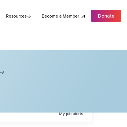
Donate
Become a Member
Resources
s!
My
job
alerts