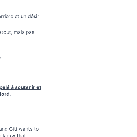
rière et un désir
atout, mais pas
e
ppelé à soutenir et
Nord.
and Citi wants to
we know that