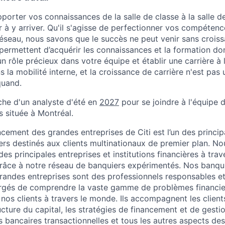
porter vos connaissances de la salle de classe à la salle d
r à y arriver. Qu'il s'agisse de perfectionner vos compéten
éseau, nous savons que le succès ne peut venir sans crois
rmettent d’acquérir les connaissances et la formation do
n rôle précieux dans votre équipe et établir une carrière à
ns la mobilité interne, et la croissance de carrière n'est pas
quand.
rche d'un analyste d'été en
2027
pour se joindre à l'équipe
s située à Montréal.
cement des grandes entreprises de Citi est l’un des princip
iers destinés aux clients multinationaux de premier plan. 
des principales entreprises et institutions financières à tr
râce à notre réseau de banquiers expérimentés. Nos banqu
andes entreprises sont des professionnels responsables et
hargés de comprendre la vaste gamme de problèmes financi
nos clients à travers le monde. Ils accompagnent les client
ructure du capital, les stratégies de financement et de gestio
s bancaires transactionnelles et tous les autres aspects des