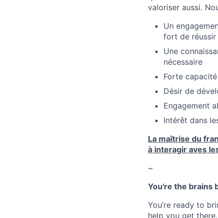
valoriser aussi. No
Un engagement 
fort de réussi
Une connaissan
nécessaire
Forte capacité
Désir de dével
Engagement abso
Intérêt dans le
La maîtrise du fran
à interagir aves l
~
You're the brains 
You’re ready to br
help you get there.