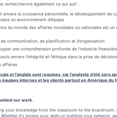
us rechercherons également ce qui suit :
envers la croissance personnelle, le développement de car
r dans un environnement d’équipe
ce du monde des affaires mondiales ou nationales est un 
 de communication, de planification et d’organisation
opper une compréhension profonde de l’industrie financièr
lu envers l’intégrité et l’éthique dans la prise de décision
s affaires
çais et l’anglais sont requises, car l’analyste d’été sera a
es équipes internes et les clients partout en Amérique du 
behind our work.
ing your knowledge from the classroom to the boardroom, 
 Whether it’s honing your skills or building your network, 