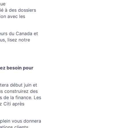
que
ié à des dossiers
ion avec les
yeurs du Canada et
s, lisez notre
vez besoin pour
era début juin et
us construirez des
 de la finance. Les
z Citi après
 plein vous donnera
tions clients,