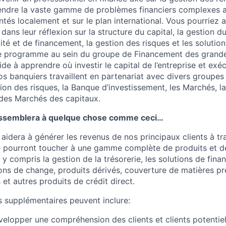
ndre la vaste gamme de problèmes financiers complexes 
ntés localement et sur le plan international. Vous pourriez
dans leur réflexion sur la structure du capital, la gestion du
dité et de financement, la gestion des risques et les solutio
re programme au sein du groupe de Financement des grande
de à apprendre où investir le capital de l’entreprise et exé
s banquiers travaillent en partenariat avec divers groupes 
on des risques, la Banque d’investissement, les Marchés, l
e des Marchés des capitaux.
ressemblera à quelque chose comme ceci…
 aidera à générer les revenus de nos principaux clients à t
é pourront toucher à une gamme complète de produits et d
 y compris la gestion de la trésorerie, les solutions de fi
ons de change, produits dérivés, couverture de matières p
 et autres produits de crédit direct.
s supplémentaires peuvent inclure:
velopper une compréhension des clients et clients potentiels