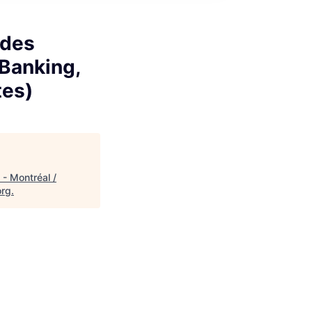
ndes
 Banking,
tes)
- Montréal /
org
.