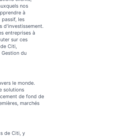
auxquels nos
 apprendre à
 passif, les
ns d'investissement.
s entreprises à
cuter sur ces
de Citi,
a Gestion du
ravers le monde.
e solutions
nancement de fond de
remières, marchés
 de Citi, y