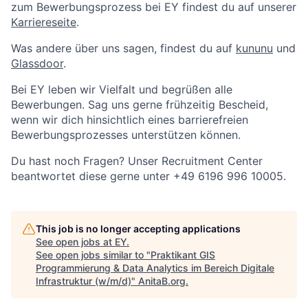
zum Bewerbungsprozess bei EY findest du auf unserer
Karriereseite
.
Was andere über uns sagen, findest du auf
kununu
und
Glassdoor
.
Bei EY leben wir Vielfalt und begrüßen alle
Bewerbungen. Sag uns gerne frühzeitig Bescheid,
wenn wir dich hinsichtlich eines barrierefreien
Bewerbungsprozesses unterstützen können.
Du hast noch Fragen? Unser Recruitment Center
beantwortet diese gerne unter +49 6196 996 10005.
This job is no longer accepting applications
See open jobs at
EY
.
See open jobs similar to "
Praktikant GIS
Programmierung & Data Analytics im Bereich Digitale
Infrastruktur (w/m/d)
"
AnitaB.org
.