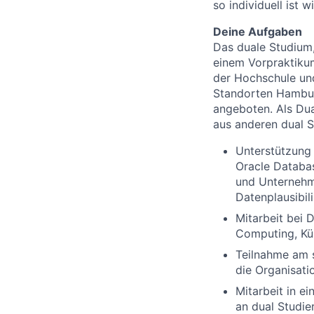
so individuell ist w
Deine Aufgaben
Das duale Studium,
einem Vorpraktiku
der Hochschule und
Standorten Hamburg
angeboten. Als Dua
aus anderen dual 
Unterstützung 
Oracle Databas
und Unternehm
Datenplausibil
Mitarbeit bei 
Computing, Kün
Teilnahme am s
die Organisati
Mitarbeit in 
an dual Studie