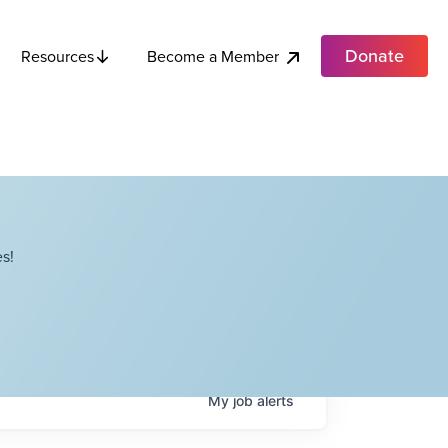
Donate
Become a Member
Resources
s!
My
job
alerts