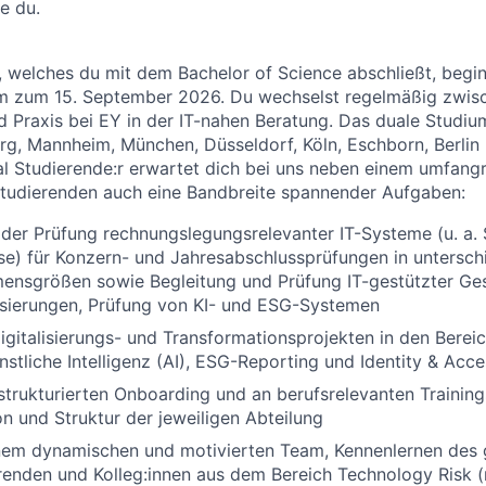
ie du.
 welches du mit dem Bachelor of Science abschließt, begin
m zum 15. September 2026. Du wechselst regelmäßig zwisc
 Praxis bei EY in der IT-nahen Beratung. Das duale Studiu
, Mannheim, München, Düsseldorf, Köln, Eschborn, Berlin 
l Studierende:r erwartet dich bei uns neben einem umfang
Studierenden auch eine Bandbreite spannender Aufgaben:
der Prüfung rechnungslegungsrelevanter IT-Systeme (u. a. 
e) für Konzern- und Jahresabschlussprüfungen in untersch
ensgrößen sowie Begleitung und Prüfung IT-gestützter Ge
isierungen, Prüfung von KI- und ESG-Systemen
Digitalisierungs- und Transformationsprojekten in den Bere
stliche Intelligenz (AI), ESG-Reporting und Identity & Ac
trukturierten Onboarding und an berufsrelevanten Trainings
on und Struktur der jeweiligen Abteilung
einem dynamischen und motivierten Team, Kennenlernen des
renden und Kolleg:innen aus dem Bereich Technology Risk (