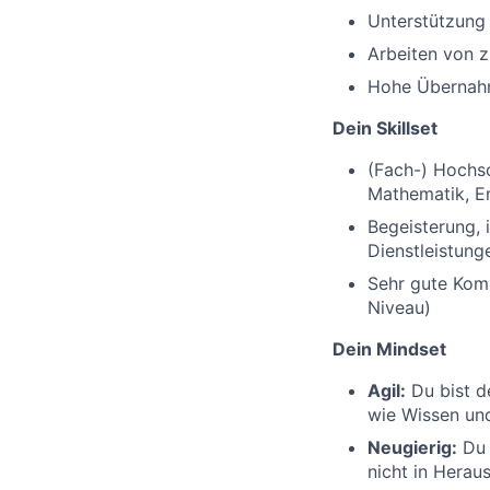
Unterstützung 
Arbeiten von z
Hohe Übernah
Dein Skillset
(Fach-) Hochsc
Mathematik, En
Begeisterung, 
Dienstleistung
Sehr gute Komm
Niveau)
Dein Mindset
Agil:
Du bist d
wie Wissen und
Neugierig:
Du 
nicht in Herau