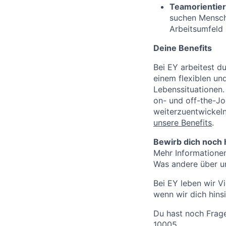
Teamorientier
suchen Mensche
Arbeitsumfeld 
Deine Benefits
Bei EY arbeitest du
einem flexiblen und
Lebenssituationen.
on- und off-the-Jo
weiterzuentwickeln,
unsere Benefits
.
Bewirb dich noch 
Mehr Informatione
Was andere über un
Bei EY leben wir V
wenn wir dich hins
Du hast noch Frag
10005.