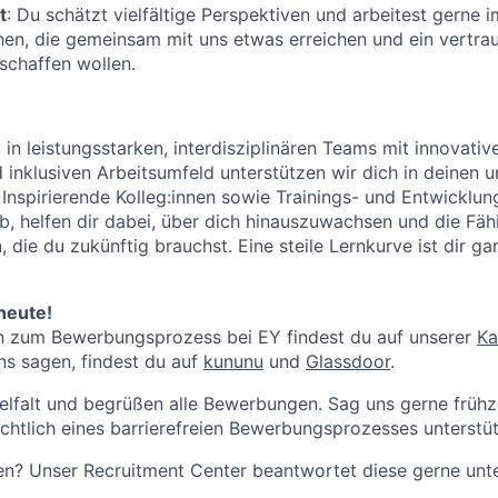
t
: Du schätzt vielfältige Perspektiven und arbeitest gerne 
n, die gemeinsam mit uns etwas erreichen und ein vertrau
schaffen wollen.
 in leistungsstarken, interdisziplinären Teams mit innovativ
 inklusiven Arbeitsumfeld unterstützen wir dich in deinen u
 Inspirierende Kolleg:innen sowie Trainings- und Entwicklu
b, helfen dir dabei, über dich hinauszuwachsen und die Fäh
 die du zukünftig brauchst. Eine steile Lernkurve ist dir ga
heute!
n zum Bewerbungsprozess bei EY findest du auf unserer
Ka
s sagen, findest du auf
kununu
und
Glassdoor
.
ielfalt und begrüßen alle Bewerbungen. Sag uns gerne frühz
ichtlich eines barrierefreien Bewerbungsprozesses unterstü
en? Unser Recruitment Center beantwortet diese gerne un