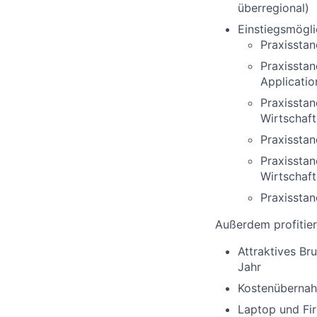
überregional)
Einstiegsmögli
Praxissta
Praxissta
Applicati
Praxissta
Wirtschaft
Praxisstan
Praxisstan
Wirtschaft
Praxissta
Außerdem profitier
Attraktives Br
Jahr
Kostenübernah
Laptop und Fi