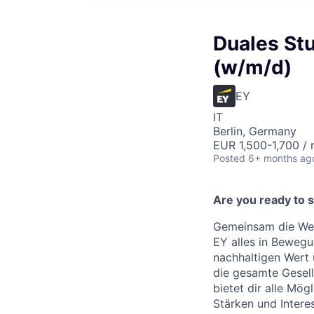
Duales Stu
(w/m/d)
EY
IT
Berlin, Germany
EUR 1,500-1,700 /
Posted
6+ months ag
Are you ready to 
Gemeinsam die Welt
EY alles in Bewegun
nachhaltigen Wert 
die gesamte Gesell
bietet dir alle Mög
Stärken und Intere