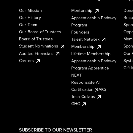
Our Mission
Mentorship
Dona
Our History
Recu
Apprenticeship Pathway
Our Team
Spon
Program
Our Board of Trustees
Oppo
Founders
Board of Trustees
Memb
Talent Network
Student Nominations
Spon
Membership
Audited Financials
Our 
Lifetime Membership
Syst
Careers
Apprenticeship Pathway
Gift
Program Apprentice
NEXT
Responsible AI
Certification (RAIC)
Tech Collabs
GHC
SUBSCRIBE TO OUR NEWSLETTER