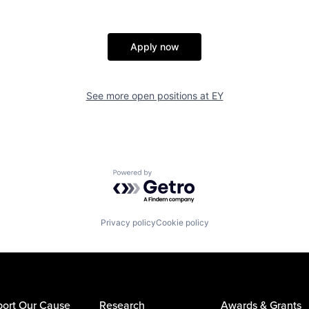
Apply now
See more open positions at
EY
Powered by Getro.com
Privacy policy
Cookie policy
ort Our Cause
Research
Awards & Grants