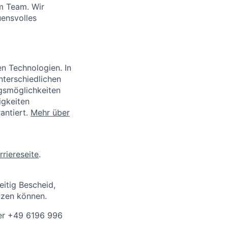
im Team. Wir
ensvolles
en Technologien. In
nterschiedlichen
ngsmöglichkeiten
igkeiten
rantiert.
Mehr über
rriereseite
.
eitig Bescheid,
tzen können.
ter +49 6196 996