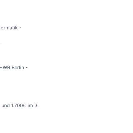
ormatik -
-
 HWR Berlin -
r und 1.700€ im 3.