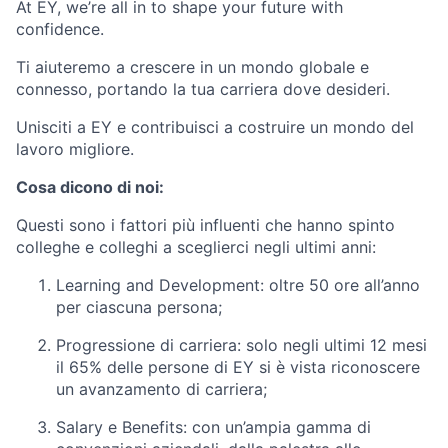
At EY,
we’re
all in
to shape
your future with
confidence.
Ti
aiuteremo
a
crescere
in
un
mondo
globale
e
connesso,
portando
la
tua
carriera
dove
desideri.
Unisciti a EY e contribuisci a costruire un mondo del
lavoro migliore.
Cosa dicono
di
noi:
Questi
sono
i
fattori
più
influenti
che
hanno
spinto
colleghe
e
colleghi
a
sceglierci
negli
ultimi
anni:
Learning and Development:
oltre 50 ore all’anno
per ciascuna persona;
Progressione di carriera:
solo negli ultimi 12 mesi
il 65% delle persone di EY si è vista riconoscere
un avanzamento di carriera;
Salary e Benefits:
con un’ampia gamma di