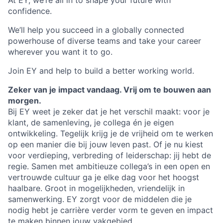
At EY, we’re all in to shape your future with
confidence.
We’ll help you succeed in a globally connected
powerhouse of diverse teams and take your career
wherever you want it to go.
Join EY and help to build a better working world.
Zeker van je impact vandaag. Vrij om te bouwen aan
morgen.
Bij EY weet je zeker dat je het verschil maakt: voor je
klant, de samenleving, je collega én je eigen
ontwikkeling. Tegelijk krijg je de vrijheid om te werken
op een manier die bij jouw leven past. Of je nu kiest
voor verdieping, verbreding of leiderschap: jij hebt de
regie. Samen met ambitieuze collega’s in een open en
vertrouwde cultuur ga je elke dag voor het hoogst
haalbare. Groot in mogelijkheden, vriendelijk in
samenwerking. EY zorgt voor de middelen die je
nodig hebt je carrière verder vorm te geven en impact
te maken binnen jouw vakgebied.