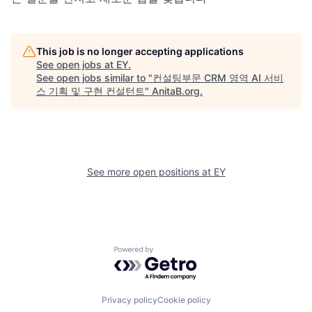
This job is no longer accepting applications
See open jobs at
EY
.
See open jobs similar to "
컨설팅부문 CRM 영역 AI 서비
스 기획 및 구현 컨설턴트
"
AnitaB.org
.
See more open positions at
EY
Powered by Getro.com
Privacy policy
Cookie policy