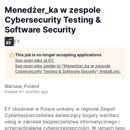
Menedżer_ka w zespole
Cybersecurity Testing &
Software Security
EY
This job is no longer accepting applications
See open jobs at
EY
.
See open jobs similar to "
Menedżer_ka w zespole
Cybersecurity Testing & Software Security
"
AnitaB.org
.
Warsaw, Poland
Posted
6+ months ago
EY zbudował w Polsce unikalny w regionie Zespół
Cyberbezpieczeństwa świadczący bogaty wachlarz
usług w zakresie bezpieczeństwa informatycznego i
przeciwdziałania cyberprzestępczości. W ramach tego