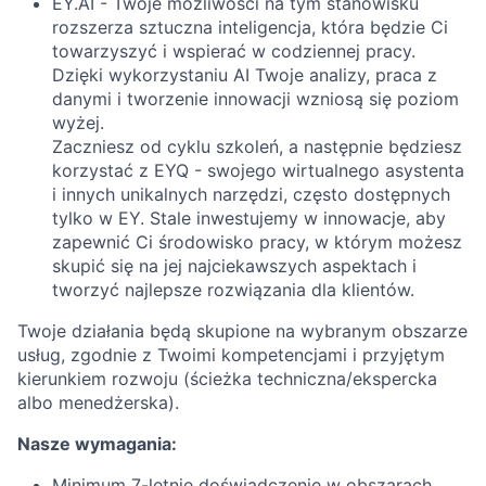
EY.AI - Twoje możliwości na tym stanowisku
rozszerza sztuczna inteligencja, która będzie Ci
towarzyszyć i wspierać w codziennej pracy.
Dzięki wykorzystaniu AI Twoje analizy, praca z
danymi i tworzenie innowacji wzniosą się poziom
wyżej.
Zaczniesz od cyklu szkoleń, a następnie będziesz
korzystać z EYQ - swojego wirtualnego asystenta
i innych unikalnych narzędzi, często dostępnych
tylko w EY. Stale inwestujemy w innowacje, aby
zapewnić Ci środowisko pracy, w którym możesz
skupić się na jej najciekawszych aspektach i
tworzyć najlepsze rozwiązania dla klientów.
Twoje działania będą skupione na wybranym obszarze
usług, zgodnie z Twoimi kompetencjami i przyjętym
kierunkiem rozwoju (ścieżka techniczna/ekspercka
albo menedżerska).
Nasze wymagania:
Minimum 7-letnie doświadczenie w obszarach