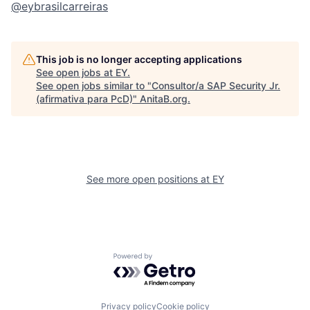
@eybrasilcarreiras
This job is no longer accepting applications
See open jobs at
EY
.
See open jobs similar to "
Consultor/a SAP Security Jr.
(afirmativa para PcD)
"
AnitaB.org
.
See more open positions at
EY
Powered by Getro.com
Privacy policy
Cookie policy