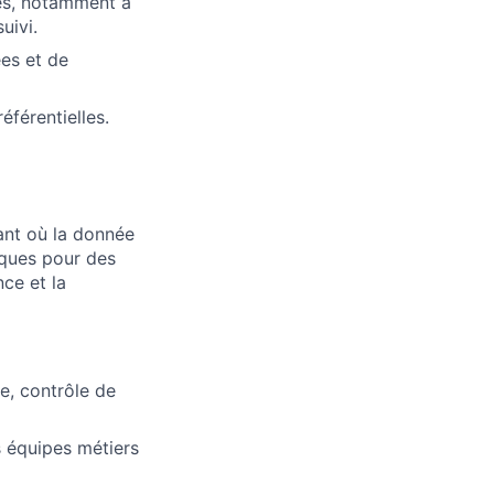
ées, notamment à
uivi.
ées et de
éférentielles.
ant où la donnée
iques pour des
nce et la
e, contrôle de
s équipes métiers