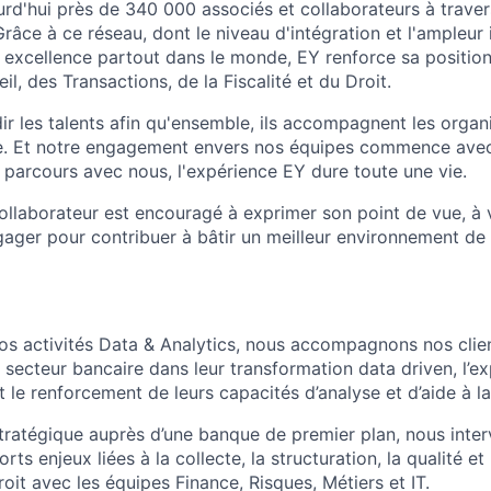
rd'hui près de 340 000 associés et collaborateurs à trave
râce à ce réseau, dont le niveau d'intégration et l'ampleur 
xcellence partout dans le monde, EY renforce sa position
il, des Transactions, de la Fiscalité et du Droit.
ir les talents afin qu'ensemble, ils accompagnent les organ
e. Et notre engagement envers nos équipes commence avec
e parcours avec nous, l'expérience EY dure toute une vie.
llaborateur est encouragé à exprimer son point de vue, à v
gager pour contribuer à bâtir un meilleur environnement de 
os activités Data & Analytics, nous accompagnons nos cli
 secteur bancaire dans leur transformation data driven, l’e
 le renforcement de leurs capacités d’analyse et d’aide à la
tratégique auprès d’une banque de premier plan, nous inte
ts enjeux liées à la collecte, la structuration, la qualité et
roit avec les équipes Finance, Risques, Métiers et IT.