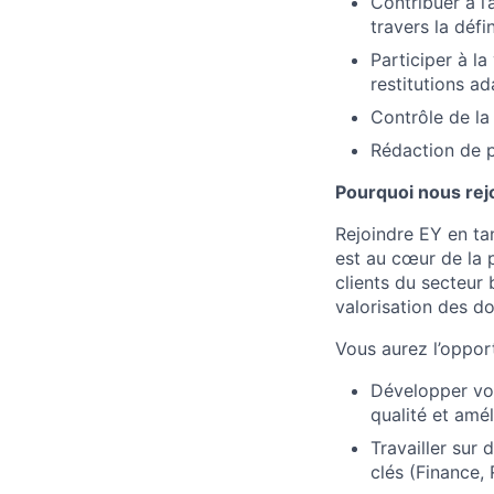
Contribuer à l
travers la défi
Participer à la
restitutions a
Contrôle de la
Rédaction de p
Pourquoi nous rej
Rejoindre EY en ta
est au cœur de la 
clients du secteur 
valorisation des d
Vous aurez l’opport
Développer vot
qualité et amé
Travailler sur 
clés (Finance, 