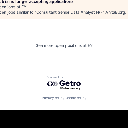
job is no longer accepting applications
pen jobs at
EY
.
en jobs similar to "
Consultant Senior Data Analyst H/F
"
AnitaB.org
.
See more open positions at
EY
Powered by Getro.com
Privacy policy
Cookie policy