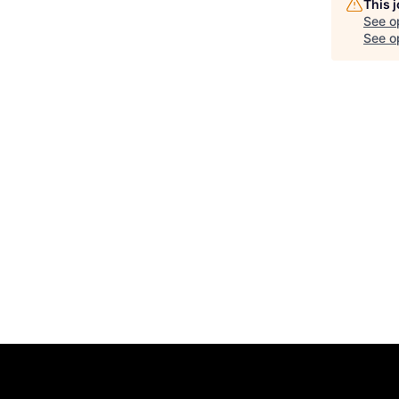
This 
See o
See op