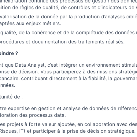
’amélioration continue des processus de gestion des donn
nition de règles de qualité, de contrôles et d’indicateurs de s
 valorisation de la donnée par la production d’analyses cibl
daptées aux enjeux métiers.
 qualité, de la cohérence et de la complétude des données r
rocédures et documentation des traitements réalisés.
oindre ?
nt que Data Analyst, c’est intégrer un environnement stimul
prise de décision. Vous participerez à des missions stratég
bancaire, contribuant directement à la fiabilité, la gouverna
onnées.
unité de :
re expertise en gestion et analyse de données de référenc
lioration des processus data.
des projets à forte valeur ajoutée, en collaboration avec de
Risques, IT) et participer à la prise de décision stratégique.