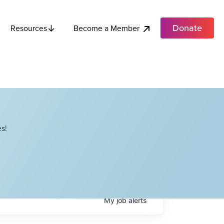
Donate
Become a Member
Resources
s!
My
job
alerts